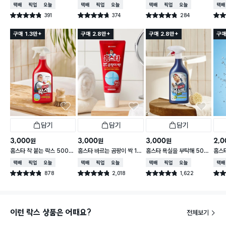
이 500 ml
정제 500 ml
ml
파인 
택배배송
매장픽업
오늘배송
택배배송
매장픽업
오늘배송
택배배송
매장픽업
오늘배송
택배
391
374
284
별점 4.8점
별점 4.7점
별점 4.8점
별점 
건 작성
건 작성
건 작성
구매 1.3만+
구매 2.8만+
구매 2.8만+
구매
담기
담기
담기
3,000
3,000
3,000
2,0
원
원
원
홈스타 착 붙는 락스 500
홈스타 바르는 곰팡이 싹 12
홈스타 욕실을 부탁해 500
홈스타
ml
0 ml
ml
택배배송
매장픽업
오늘배송
택배배송
매장픽업
오늘배송
택배배송
매장픽업
오늘배송
택배
878
2,018
1,622
별점 4.8점
별점 4.8점
별점 4.8점
별점 
건 작성
건 작성
건 작성
이런 락스 상품은 어때요?
전체보기