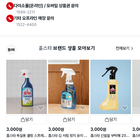
다이소몰(온라인) / 모바일 상품권 문의
1599-2211
기타 오프라인 매장 문의
1522-4400
홈스타
브랜드 상품 모아보기
전체보기
담기
담기
담기
3,000
3,000
3,000
3,0
원
원
원
홈스타 욕실용 쿨링 스프레
홈스타 김 서림 방지 유리 세
홈스타 신발을 부탁해 200
홈스