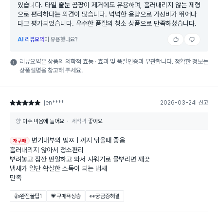
있습니다. 타일 줄눈 곰팡이 제거에도 유용하며, 흘러내리지 않는 제형
으로 편리하다는 의견이 많습니다. 넉넉한 용량으로 가성비가 뛰어나
다고 평가되었습니다. 우수한 품질의 청소 상품으로 만족하셨습니다.
AI
리뷰요약
이 유용했나요?
리뷰요약은 상품의 의학적 효능 · 효과 및 품질인증과 무관합니다. 정확한 정보는
상품설명을 참고해 주세요.
jen****
2026-03-24
신고
별점 5점
향
아주 마음에 들어요
세척력
좋아요
변기내부의 떵ㅉㅣ꺼지 닦을때 좋음
재구매
흘러내리지 않아서 청소편리
뿌려놓고 잠깐 딴일하고 와서 샤워기로 물뿌리면 깨끗
냄새가 일단 확실한 소독이 되는 냄새
만족
👍완전꿀팁
1
💗구매욕상승
👀궁금증해결