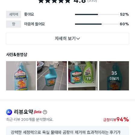
4.8
(335)
좋아요
52%
세척력
마음에 들어요
60%
향
자세히 보기
사진&동영상
35
고객 리뷰 
더보기
리뷰요약
ai
beta
94%
최근 리뷰 200개를 분석했어요.
긍정리뷰
강력한 세정력으로 욕실 물때와 곰팡이 제거에 효과적이라는 후기가