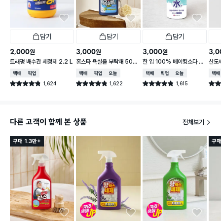
담기
담기
담기
2,000
3,000
3,000
3,0
원
원
원
트래펑 배수관 세정제 2.2 L
홈스타 욕실을 부탁해 500
한 입 100% 베이킹소다 수
산도
ml
400ml
0 m
택배배송
매장픽업
택배배송
매장픽업
오늘배송
택배배송
매장픽업
오늘배송
택배
1,624
1,622
1,615
별점 4.8점
별점 4.8점
별점 4.8점
별점 
건 작성
건 작성
건 작성
다른 고객이 함께 본 상품
전체보기
구매 1.3만+
구매