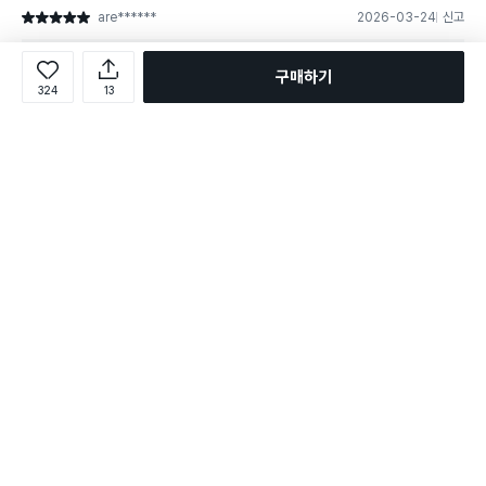
are******
2026-03-24
신고
별점 5점
향
마음에 들어요
세척력
좋아요
구매하기
324
13
착 붙어봤자 얼마나 붙어있겠어..싶었는데
생각보다 잘 붙어있더라구요...
저녁에 뿌려놓고 아침에 들어갔는데 형태가 뭉그러짐이 없었어요
덕분에 곰팡이 제거 잘되었네요
👍완전꿀팁
2
💗구매욕상승
👀궁금증해결
twi******
2026-05-24
신고
별점 5점
향
마음에 들지 않아요
세척력
좋아요
착 붙는다더니 확실히 일반 거품보다 거품은 훨씬 적긴 했습니다만
재구매
세정력이 나쁘지 않아 괜찮다고 생각합니다.
👍완전꿀팁
1
💗구매욕상승
👀궁금증해결
335개 리뷰 전체보기