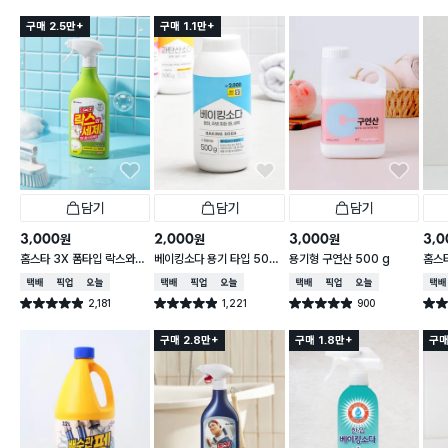
구매 2.5만+
구매 1.1만+
담기
담기
담기
3,000
2,000
3,000
3,0
원
원
원
홈스타 3X 폼타입 락스와세
베이킹소다 용기 타입 500
용기형 구연산 500 g
홈스
제 (후레쉬향)
g
파인 
택배배송
매장픽업
오늘배송
택배배송
매장픽업
오늘배송
택배배송
매장픽업
오늘배송
택배
2,181
1,221
900
별점 4.9점
별점 4.9점
별점 4.9점
별점 
건 작성
건 작성
건 작성
구매 2.8만+
구매 1.8만+
구매