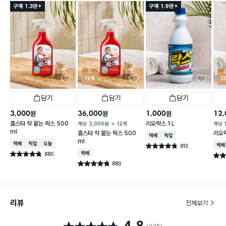
구매 1.3만+
구매 1.9만+
12개
1
담기
담기
담기
3,000
36,000
1,000
12,
원
원
원
홈스타 착 붙는 락스 500
리오락스 1 L
개당
3,000
원
12개
개당
ml
홈스타 착 붙는 락스 500
리오락
택배배송
매장픽업
ml
택배배송
매장픽업
오늘배송
813
택배
별점 4.8점
건 작성
880
택배배송
별점 4.8점
별점 
건 작성
880
별점 4.8점
건 작성
리뷰
전체보기
별점 4.8점