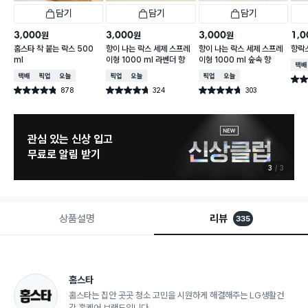
담기
담기
담기
3,000
3,000
3,000
1,0
원
원
원
홈스타 착 붙는 락스 500
향이 나는 락스 세제 스프레
향이 나는 락스 세제 스프레
향락스
ml
이형 1000 ml 라벤더 향
이형 1000 ml 숲속 향
택배
택배배송
매장픽업
오늘배송
매장픽업
오늘배송
매장픽업
오늘배송
별점 
878
324
303
별점 4.8점
별점 4.7점
별점 4.7점
건 작성
건 작성
건 작성
관심 있는 신상 입고
무료로 알림 받기
3
3
상품설명
리뷰
335
홈스타
홈스타는 집안 곳곳 청소 고민을 시원하게 해결해주는 LG생활건
강 홈케어 브랜드입니다.