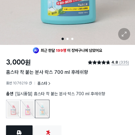
확대 보기
1
2
3
최근 한달
199명
이
장바구니에 담았어요
30대 여성
이 가장 많이
찜했어요
3,000
원
4.8
(335)
최근 한달
199명
이
장바구니에 담았어요
별점 4.8점
30대 여성
이 가장 많이
찜했어요
홈스타 착 붙는 분사 락스 700 ml 후레쉬향
품번 1076219
홈스타
복사하기
옵션
[일시품절] 홈스타 착 붙는 분사 락스 700 ml 후레쉬향
홈스타 착 붙는 분사 락스 700 ml
홈스타 착 붙는 분사 락스 700 ml 후로랄향
홈스타 착 붙는 분사 락스 700 ml 후레쉬향