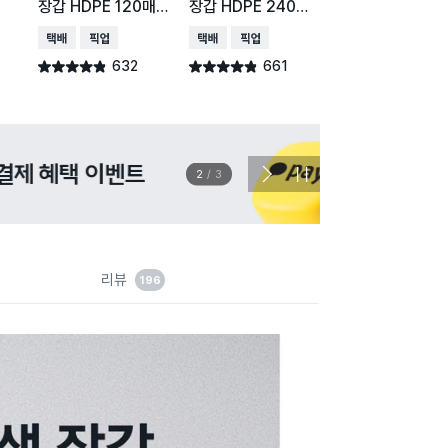
장갑 HDPE 120매
장갑 HDPE 240매
장갑 120매입
입
입
택배배송
매장픽업
택배배송
매장픽업
택배배송
매장픽업
오
632
661
902
별점 4.8점
별점 4.8점
별점 4.8점
건 작성
건 작성
건 작
이벤트
관심 
2
/
3
다
정
음
지
슬
라
이
드
리뷰
196