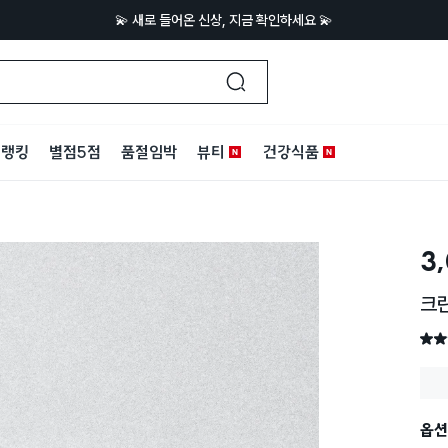
💫 새로 들어온 신상, 지금 확인하세요 💫
랭킹
별점5점
품절임박
뷰티
건강식품
3
크린
별점 
옵션