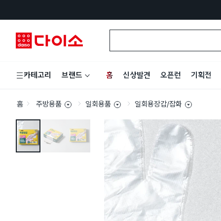
홈
신상발견
오픈런
기획전
카테고리
브랜드
홈
주방용품
일회용품
일회용장갑/잡화