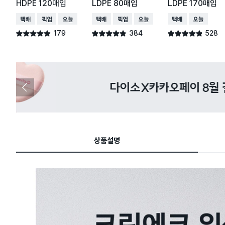
HDPE 120매입
LDPE 80매입
LDPE 170매입
택배배송
매장픽업
오늘배송
택배배송
매장픽업
오늘배송
택배배송
오늘배송
179
384
528
별점 4.8점
별점 4.8점
별점 4.8점
건 작성
건 작성
건 작성
다이소X카카오페이 8월 결제 혜택 
이
전
슬
라
이
드
상품설명