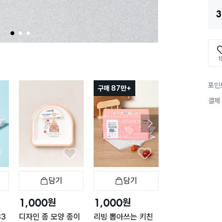
3
1
2
3
1
포인
구매 87만+
구매 5.9만+
결제
담기
담기
담기
바구니
장바구니
장바구니
장
원
원
원
1,000
1,000
2,000
33
디자인 종 모양 종이
리빙 뽑아쓰는 키친
맘스크린 지퍼백 