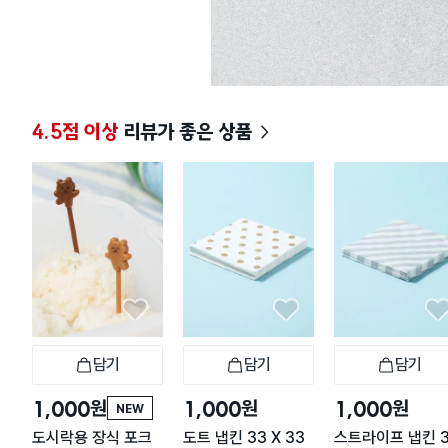
4.5점 이상
리뷰가 좋은 상품
담기
담기
담기
장바구니
장바구니
장
원
원
원
1,000
1,000
1,000
NEW
도시락용 장식 포크
도트 냅킨 33 X 33
스트라이프 냅킨 