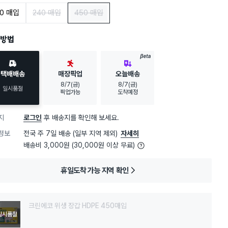
20 매입
240 매입
450 매입
방법
BETA
택배배송
매장픽업
오늘배송
8/7(금)
8/7(금)
일시품절
픽업가능
도착예정
지
로그인
후 배송지를 확인해 보세요.
정보
전국 주 7일 배송 (일부 지역 제외)
자세히
배송비 3,000원 (30,000원 이상 무료)
휴일도착 가능 지역 확인
크린에코 위생 장갑 HDPE 450매입
일시품절