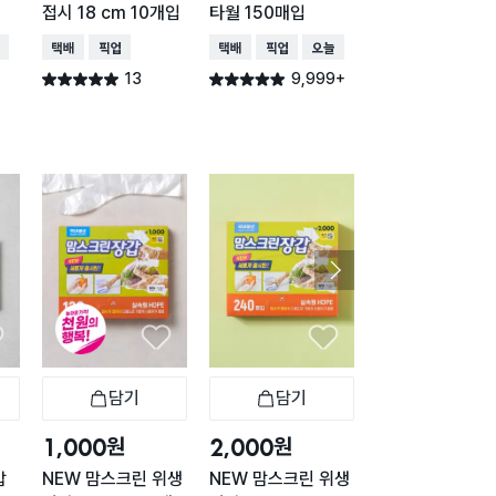
접시 18 cm 10개입
타월 150매입
40매
배송
택배배송
매장픽업
택배배송
매장픽업
오늘배송
택배배송
매장픽업
오
13
9,999+
2,77
별점 5.0점
별점 4.9점
별점 4.9점
건 작성
건 작성
건 작
구매 1.5만+
담기
담기
담기
바구니
장바구니
장바구니
장
원
원
원
1,000
2,000
1,000
갑
NEW 맘스크린 위생
NEW 맘스크린 위생
HDPE 일회용 