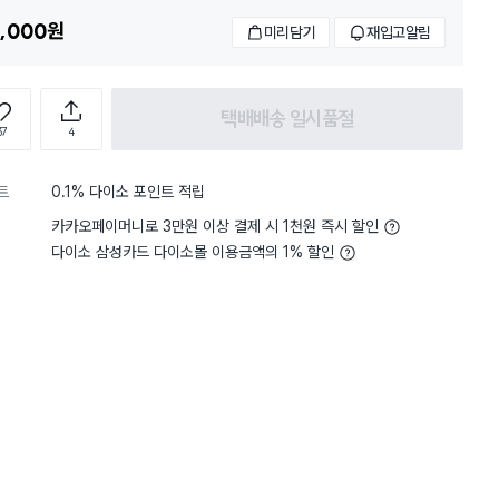
,000
원
미리담기
재입고알림
택배배송 일시품절
37
4
트
0.1% 다이소 포인트 적립
구매 5.5만+
구매 3만+
구매 2.6만+
카카오페이머니로 3만원 이상 결제 시 1천원 즉시 할인
다이소 삼성카드 다이소몰 이용금액의 1% 할인
담기
담기
담기
바구니
장바구니
장바구니
장
원
원
원
1,000
3,000
3,000
중
맘스크린 지퍼백 미
종이 호일 30cmX3
크린랲 크린백 