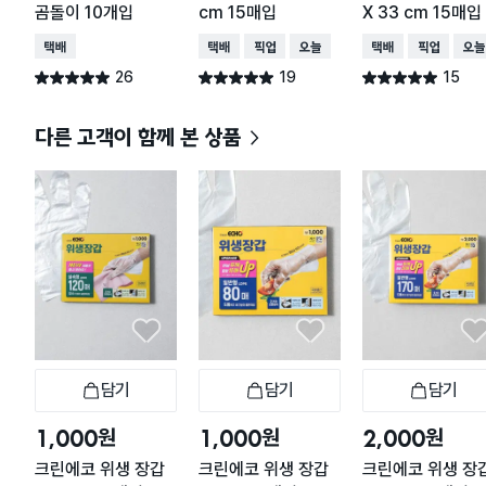
곰돌이 10개입
cm 15매입
X 33 cm 15매입
택배배송
택배배송
매장픽업
오늘배송
택배배송
매장픽업
오늘
26
19
15
별점 5.0점
별점 5.0점
별점 5.0점
건 작성
건 작성
건 작성
다른 고객이 함께 본 상품
담기
담기
담기
장바구니
장바구니
장
원
원
원
1,000
1,000
2,000
크린에코 위생 장갑
크린에코 위생 장갑
크린에코 위생 장