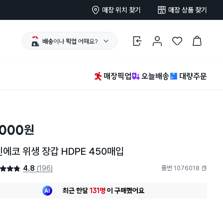
매장 위치 찾기
매장 상품 찾기
배송
이나
픽업
어때요?
로그인
마이페이지
찜 한 상품
장바구니
매장픽업
오늘배송
대량주문
,000
원
에코 위생 장갑 HDPE 450매입
4.8
(196)
품번 1076018
4.8점
복사하기
최근 한달
131명
이
구매했어요
30대 여성
이 가장 많이
구매했어요
최근 한달
131명
이
구매했어요
30대 여성
이 가장 많이
구매했어요