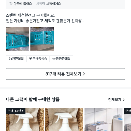
향
마음에 들어요
세척력
보통이에요
스탠팬 세척할려고 구매했어요.
일단 가성비 좋은거같고 세척도 괜찮은거 같아용..
👍완전꿀팁
💗구매욕상승
👀궁금증해결
817개 리뷰 전체보기
다른 고객이 함께 구매한 상품
전체보기
구매 14만+
구매