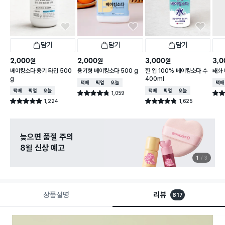
담기
담기
담기
2,000
2,000
3,000
3,0
원
원
원
베이킹소다 용기 타입 500
용기형 베이킹소다 500 g
한 입 100% 베이킹소다 수
태화 
g
400ml
택배배송
매장픽업
오늘배송
택배
택배배송
매장픽업
오늘배송
택배배송
매장픽업
오늘배송
1,059
별점 4.8점
별점 
건 작성
1,224
1,625
별점 4.9점
별점 4.8점
건 작성
건 작성
늦으면 품절 주의
8월 신상 예고
1
3
상품설명
리뷰
817