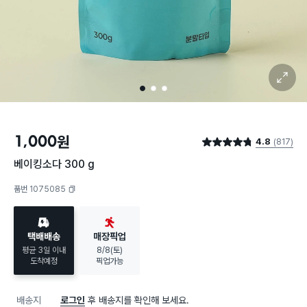
확대 보기
1
2
3
1,000
원
4.8
(817)
별점 4.8점
베이킹소다 300 g
품번 1075085
복사하기
택배배송
매장픽업
평균 3일 이내
8/8(토)
도착예정
픽업가능
배송지
로그인
후 배송지를 확인해 보세요.