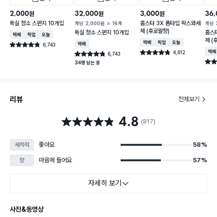
2,000
32,000
3,000
36,
원
원
원
욕실 청소 스펀지 10개입
홈스타 3X 폼타입 락스와세
개당
2,000
원
16개
개당
제 (후로랄향)
욕실 청소 스펀지 10개입
홈스
택배배송
매장픽업
오늘배송
제 (
택배배송
매장픽업
오늘배송
6,743
택배배송
별점 4.8점
건 작성
4,612
택배
별점 4.8점
6,743
별점 4.8점
건 작성
건 작성
별점 
34명 담는 중
리뷰
전체보기
4.8
별점 4.8점
(817)
좋아요
58%
세척력
마음에 들어요
57%
향
자세히 보기
사진&동영상