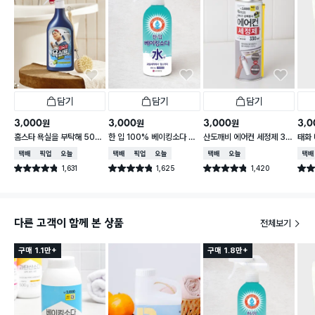
담기
담기
담기
3,000
3,000
3,000
3,0
원
원
원
홈스타 욕실을 부탁해 500
한 입 100% 베이킹소다 수
산도깨비 에어컨 세정제 33
태화 
ml
400ml
0 ml
택배배송
매장픽업
오늘배송
택배배송
매장픽업
오늘배송
택배배송
오늘배송
택배
1,631
1,625
1,420
별점 4.8점
별점 4.8점
별점 4.8점
별점 
건 작성
건 작성
건 작성
다른 고객이 함께 본 상품
전체보기
구매 1.1만+
구매 1.8만+