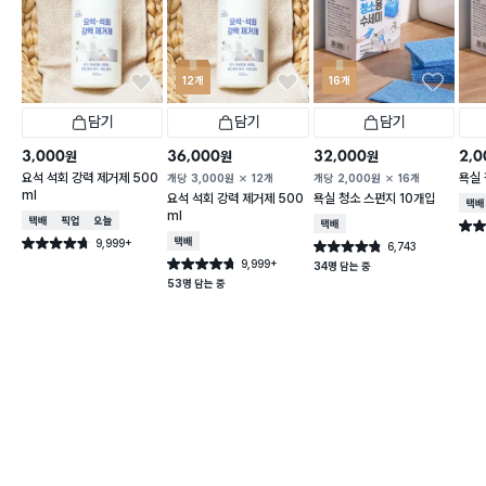
12개
16개
담기
담기
담기
3,000
36,000
32,000
2,0
원
원
원
요석 석회 강력 제거제 500
욕실 
개당
3,000
원
12개
개당
2,000
원
16개
ml
요석 석회 강력 제거제 500
욕실 청소 스펀지 10개입
택배
ml
택배배송
매장픽업
오늘배송
택배배송
별점 
9,999+
택배배송
별점 4.7점
6,743
별점 4.8점
건 작성
건 작성
9,999+
별점 4.7점
34명 담는 중
건 작성
53명 담는 중