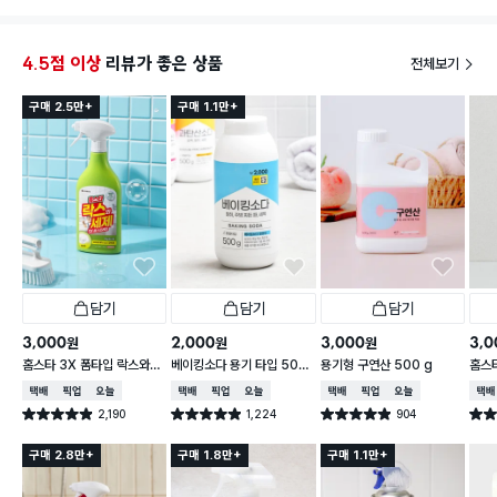
리 나오길 기다렸는데 나왔길래 바로 구매했습니다
소분통이 400g 정도 돼서 (다이소 일본제 가루세제통)
하나 다 들어가고 여유 살짝 남아서 너무 좋아요
4.5점 이상
리뷰가 좋은 상품
전체보기
앞으로 이거만 살 듯 !
구매 2.5만+
구매 1.1만+
담기
담기
담기
3,000
2,000
3,000
3,0
원
원
원
홈스타 3X 폼타입 락스와세
베이킹소다 용기 타입 500
용기형 구연산 500 g
홈스
제 (후레쉬향)
g
파인 
택배배송
매장픽업
오늘배송
택배배송
매장픽업
오늘배송
택배배송
매장픽업
오늘배송
택배
2,190
1,224
904
별점 4.9점
별점 4.9점
별점 4.9점
별점 
건 작성
건 작성
건 작성
구매 2.8만+
구매 1.8만+
구매 1.1만+