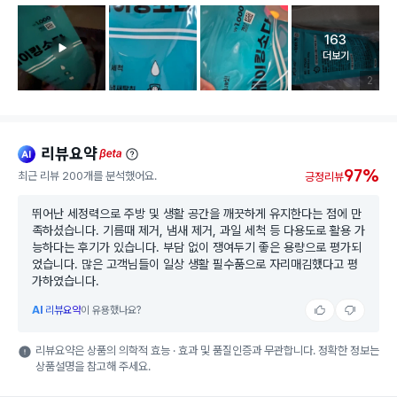
163
고객 리뷰 
더보기
리뷰 이미
2
리뷰요약
ai
beta
97%
최근 리뷰 200개를 분석했어요.
긍정리뷰
뛰어난 세정력으로 주방 및 생활 공간을 깨끗하게 유지한다는 점에 만
족하셨습니다. 기름때 제거, 냄새 제거, 과일 세척 등 다용도로 활용 가
능하다는 후기가 있습니다. 부담 없이 쟁여두기 좋은 용량으로 평가되
었습니다. 많은 고객님들이 일상 생활 필수품으로 자리매김했다고 평
가하였습니다.
AI
리뷰요약
이 유용했나요?
리뷰요약은 상품의 의학적 효능 · 효과 및 품질인증과 무관합니다. 정확한 정보는
상품설명을 참고해 주세요.