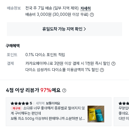
배송정보
전국 주 7일 배송 (일부 지역 제외)
자세히
배송비 3,000원 (30,000원 이상 무료)
휴일도착 가능 지역 확인
구매혜택
포인트
0.1% 다이소 포인트 적립
결제
카카오페이머니로 3만원 이상 결제 시 1천원 즉시 할인
다이소 삼성카드 다이소몰 이용금액의 1% 할인
4점 이상 리뷰가
97%
예요
5
세척력
보통이에요
별점 5점
별점 4
소다류 너무 좋아해서 종류별로 떨어지지 않
무향입
재구매
게 구비해두는 편인데
좋아요
보통 최소 500g 이상부터 판매하니까 소분하면 남아
다만 
서 보관할 장소가 아쉬웠거든요 ㅠ (원룸)
안에 있
오프라인 매장에서 이 제품을 발견하고 온라인에도 빨