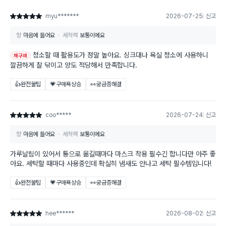
myu*******
2026-07-25
신고
별점 5점
향
마음에 들어요
세척력
보통이에요
청소할 때 활용도가 정말 높아요. 싱크대나 욕실 청소에 사용하니
재구매
깔끔하게 잘 닦이고 양도 적당해서 만족합니다.
👍완전꿀팁
💗구매욕상승
👀궁금증해결
coo*****
2026-07-24
신고
별점 5점
향
마음에 들어요
세척력
보통이에요
가루날림이 있어서 통으로 옮길때마다 마스크 착용 필수긴 합니다만 아주 좋
아요. 세탁할 때마다 사용중인데 확실히 냄새도 안나고 세탁 필수템입니다!
👍완전꿀팁
💗구매욕상승
👀궁금증해결
hee******
2026-08-02
신고
별점 5점