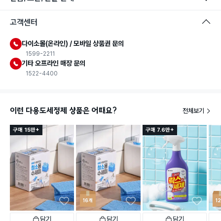
고객센터
다이소몰(온라인) / 모바일 상품권 문의
1599-2211
기타 오프라인 매장 문의
1522-4400
이런 다용도세정제 상품은 어때요?
전체보기
구매 15만+
구매 7.6만+
16개
1
담기
담기
담기