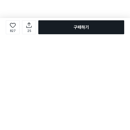
구매하기
827
25
로그인
온라인 다이소몰 1599-2211
온라인 다이소몰
다이소 매장 1522-4400
다이소 매장
평일 09:00 ~ 18:00
평일 09:00 ~ 18:00
주문조회
매장 상품 찾기
취소/교환/반품 신청
매장 위치 찾기
공지사항
1:1 문의
FAQ
고객센터
1:1 문의
제휴문의
앱 장애/신고