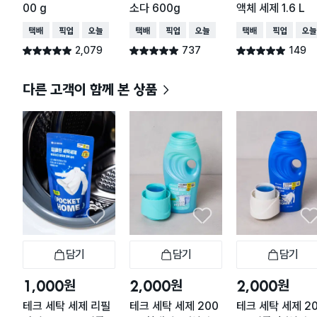
00 g
소다 600g
액체 세제 1.6 L
택배배송
매장픽업
오늘배송
택배배송
매장픽업
오늘배송
택배배송
매장픽업
오늘
2,079
737
149
별점 4.9점
별점 4.9점
별점 4.9점
건 작성
건 작성
건 작성
다른 고객이 함께 본 상품
담기
담기
담기
장바구니
장바구니
장
원
원
원
1,000
2,000
2,000
테크 세탁 세제 리필
테크 세탁 세제 200
테크 세탁 세제 2