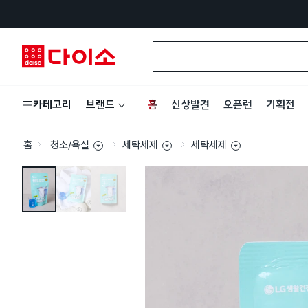
홈
신상발견
오픈런
기획전
카테고리
브랜드
홈
청소/욕실
세탁세제
세탁세제