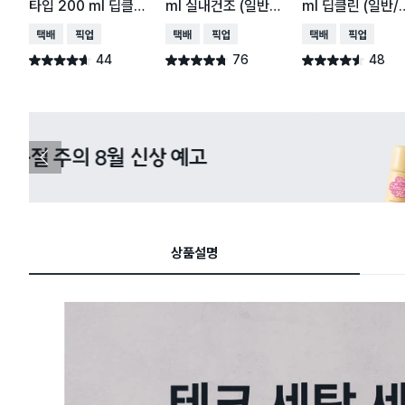
타입 200 ml 딥클린
ml 실내건조 (일반/
ml 딥클린 (일반/
(일반/드럼 겸용)
드럼 겸용)
럼 겸용)
택배배송
매장픽업
택배배송
매장픽업
택배배송
매장픽업
44
76
48
별점 4.6점
별점 4.7점
별점 4.5점
건 작성
건 작성
건 작성
다이소X카카오페이 8월 결제 혜택 
이
전
슬
라
이
드
상품설명