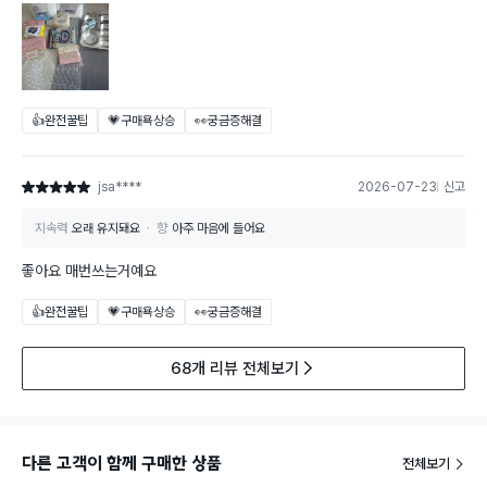
👍완전꿀팁
💗구매욕상승
👀궁금증해결
jsa****
2026-07-23
신고
별점 5점
지속력
오래 유지돼요
향
아주 마음에 들어요
좋아요 매번쓰는거예요
👍완전꿀팁
💗구매욕상승
👀궁금증해결
68개 리뷰 전체보기
다른 고객이 함께 구매한 상품
전체보기