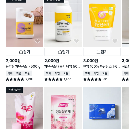
담기
담기
담기
2,000
2,000
3,000
3,0
원
원
원
용기형 과탄산소다 500 g
과탄산소다 용기 타입 500
한입 100% 과탄산소다 60
국민
g
0g
세제 1
택배배송
매장픽업
오늘배송
택배배송
매장픽업
오늘배송
택배배송
매장픽업
오늘배송
택배
2,083
1,177
741
별점 4.9점
별점 4.9점
별점 4.9점
별점 
건 작성
건 작성
건 작성
구매 1만+