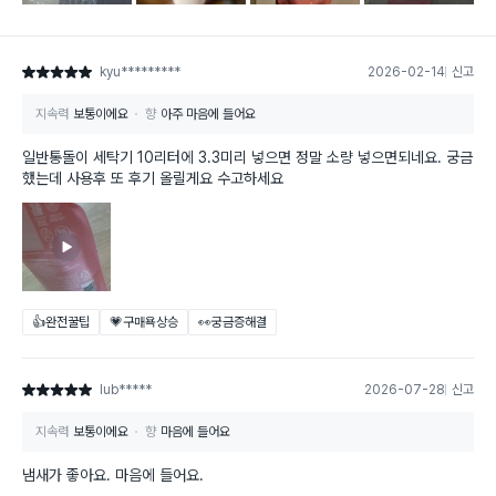
kyu*********
2026-02-14
신고
별점 5점
지속력
보통이에요
향
아주 마음에 들어요
일반통돌이 세탁기 10리터에 3.3미리 넣으면 정말 소량 넣으면되네요. 궁금
했는데 사용후 또 후기 올릴게요 수고하세요
👍완전꿀팁
💗구매욕상승
👀궁금증해결
lub*****
2026-07-28
신고
별점 5점
지속력
보통이에요
향
마음에 들어요
냄새가 좋아요. 마음에 들어요.