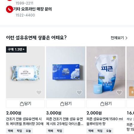
1599-2211
기타 오프라인 매장 문의
1522-4400
이런 섬유유연제 상품은 어때요?
전체보기
구매 1.3만+
8
담기
담기
담기
2,000
3,000
2,000
16,
원
원
원
건조기 전용 섬유유연제 시
피죤 건조기 전용 섬유 유연
피죤 섬유유연제 1580 ml
개당
트 에이프릴 프레쉬향 30매
제 시트 25매입 아이스플라
블루비앙카 향
피죤
워 향
향 1
택배배송
매장픽업
오늘배송
택배배송
매장픽업
택배배송
매장픽업
오늘배송