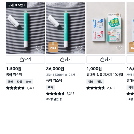
구매 8.5만+
24개
1
담기
담기
담기
1,500
36,000
1,000
16,
원
원
원
동아 싹스틱
휴대용 얼룩 제거제 10개입
개당
1,500
원
24개
개당
동아 싹스틱
휴대
택배배송
매장픽업
오늘배송
택배배송
매장픽업
7,347
택배배송
2,460
택배
별점 4.7점
별점 4.7점
건 작성
건 작성
7,347
별점 4.7점
별점 
건 작성
35명 담는 중
34명