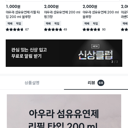
1,000
2,000
2,000
2,0
원
원
원
아우라 섬유유연제 리필 타
아우라 섬유유연제 200 ml
아우라 섬유유연제 200 ml
아로
입 200 ml 블루향
핑크향
블루향
라벤더
택배배송
매장픽업
택배배송
매장픽업
택배배송
매장픽업
택배
67
49
90
별점 4.7점
별점 4.8점
별점 4.7점
별점 
건 작성
건 작성
건 작성
관심 있는 신상 입고
무료로 알림 받기
3
3
상품설명
리뷰
68