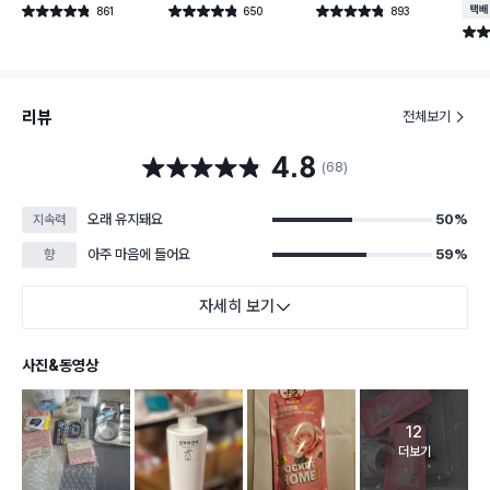
861
650
893
택배
별점 4.8점
별점 4.8점
별점 4.8점
건 작성
건 작성
건 작성
별점 
리뷰
전체보기
4.8
별점 4.8점
(68)
오래 유지돼요
50%
지속력
아주 마음에 들어요
59%
향
자세히 보기
사진&동영상
12
고객 리뷰 
더보기