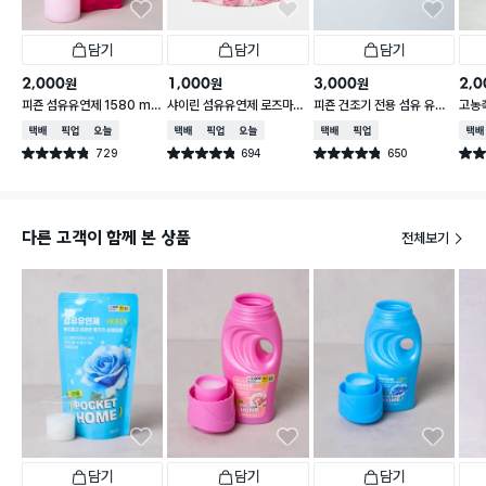
담기
담기
담기
2,000
1,000
3,000
2,0
원
원
원
피죤 섬유유연제 1580 ml
샤이린 섬유유연제 로즈마리
피죤 건조기 전용 섬유 유연
고농축
핑크로즈 향
향 1.3L
제 시트 25매입 아이스플라
ml
택배배송
매장픽업
오늘배송
택배배송
매장픽업
오늘배송
택배배송
매장픽업
택배
워 향
729
694
650
별점 4.8점
별점 4.8점
별점 4.8점
별점 
건 작성
건 작성
건 작성
다른 고객이 함께 본 상품
전체보기
담기
담기
담기