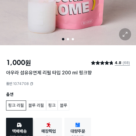
확대 보기
1
2
3
1,000
원
4.8
(68)
별점 4.8점
아우라 섬유유연제 리필 타입 200 ml 핑크향
품번 1074708
복사하기
옵션
핑크 리필
블루 리필
핑크
블루
택배배송
매장픽업
대량주문