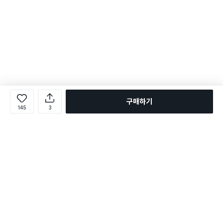
구매하기
145
3
로그인
온라인 다이소몰 1599-2211
온라인 다이소몰
다이소 매장 1522-4400
다이소 매장
평일 09:00 ~ 18:00
평일 09:00 ~ 18:00
주문조회
매장 상품 찾기
취소/교환/반품 신청
매장 위치 찾기
공지사항
1:1 문의