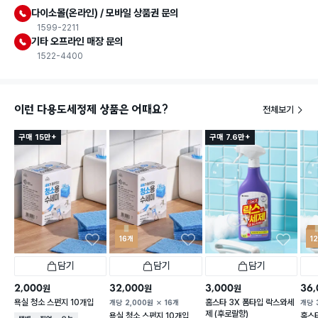
다이소몰(온라인) / 모바일 상품권 문의
1599-2211
기타 오프라인 매장 문의
1522-4400
이런 다용도세정제 상품은 어때요?
전체보기
구매 15만+
구매 7.6만+
16개
1
담기
담기
담기
2,000
32,000
3,000
36,
원
원
원
욕실 청소 스펀지 10개입
홈스타 3X 폼타입 락스와세
개당
2,000
원
16개
개당
제 (후로랄향)
욕실 청소 스펀지 10개입
홈스