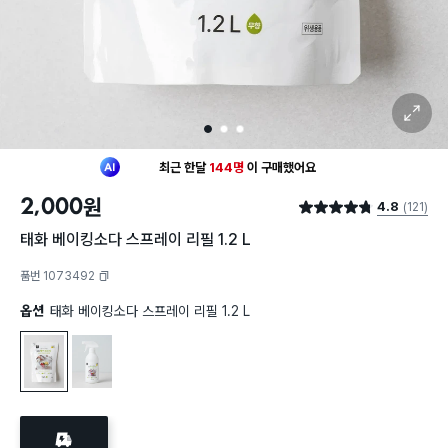
확대 보기
1
2
3
최근 한달
144명
이
구매했어요
30대 여성
이 가장 많이
장바구니에 담았어요
2,000
원
4.8
(121)
최근 한달
144명
이
구매했어요
별점 4.8점
30대 여성
이 가장 많이
장바구니에 담았어요
태화 베이킹소다 스프레이 리필 1.2 L
품번 1073492
복사하기
옵션
태화 베이킹소다 스프레이 리필 1.2 L
태화 베이킹소다 스프레이 리필 1.2 L
태화 베이킹소다 스프레이 500 ml