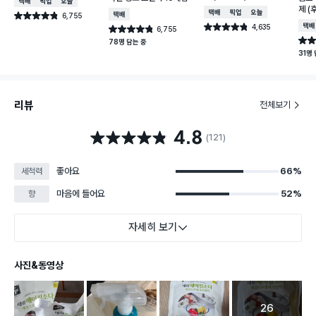
택배배송
매장픽업
오늘배송
제 (
택배배송
매장픽업
오늘배송
6,755
택배배송
별점 4.8점
건 작성
4,635
택배
별점 4.8점
6,755
별점 4.8점
건 작성
건 작성
별점 
78명 담는 중
31명
리뷰
전체보기
4.8
별점 4.8점
(121)
좋아요
66%
세척력
마음에 들어요
52%
향
자세히 보기
사진&동영상
26