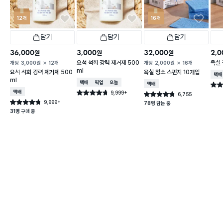
12개
16개
담기
담기
담기
36,000
3,000
32,000
2,0
원
원
원
요석 석회 강력 제거제 500
욕실 
개당
3,000
원
12개
개당
2,000
원
16개
ml
요석 석회 강력 제거제 500
욕실 청소 스펀지 10개입
택배
ml
택배배송
매장픽업
오늘배송
택배배송
별점 
택배배송
9,999+
별점 4.7점
6,755
별점 4.8점
건 작성
건 작성
9,999+
별점 4.7점
78명 담는 중
건 작성
31명 구매 중