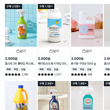
구매 2.5만+
구매 1.1만+
담기
담기
담기
3,000
2,000
3,000
3,0
원
원
원
홈스타 3X 폼타입 락스와세
베이킹소다 용기 타입 500
용기형 구연산 500 g
홈스
제 (후레쉬향)
g
파인 
택배배송
매장픽업
오늘배송
택배배송
매장픽업
오늘배송
택배배송
매장픽업
오늘배송
택배
2,199
1,227
908
별점 4.9점
별점 4.9점
별점 4.9점
별점 
건 작성
건 작성
건 작성
구매 2.8만+
구매 1.8만+
구매