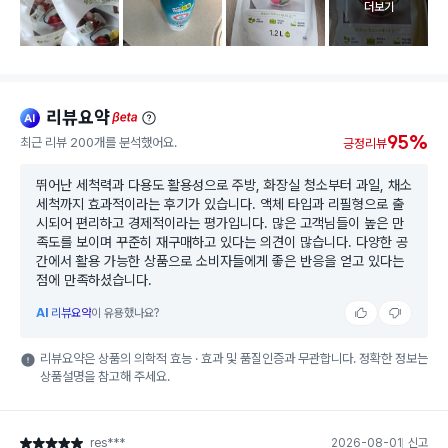
고객 리뷰 
더보기
리뷰요약
ai
beta
95%
최근 리뷰 200개를 분석했어요.
긍정리뷰
뛰어난 세척력과 다용도 활용성으로 주방, 화장실 청소부터 과일, 채소
세척까지 효과적이라는 후기가 있습니다. 액체 타입과 리필형으로 출
시되어 편리하고 경제적이라는 평가입니다. 많은 고객님들이 높은 만
족도를 보이며 꾸준히 재구매하고 있다는 의견이 많습니다. 다양한 공
간에서 활용 가능한 상품으로 소비자들에게 좋은 반응을 얻고 있다는
점에 만족하셨습니다.
AI
리뷰요약
이 유용했나요?
리뷰요약은 상품의 의학적 효능 · 효과 및 품질인증과 무관합니다. 정확한 정보는
상품설명을 참고해 주세요.
res***
2026-08-01
신고
별점 5점