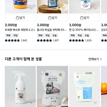
담기
담기
담기
2,000
3,000
3,000
3,0
원
원
원
트래펑 배수관 세정제 2.2 L
홈스타 욕실을 부탁해 500
한 입 100% 베이킹소다 수
산도
ml
400ml
0 m
택배배송
매장픽업
택배배송
매장픽업
오늘배송
택배배송
매장픽업
오늘배송
택배
1,642
1,637
1,626
별점 4.8점
별점 4.8점
별점 4.8점
별점 
건 작성
건 작성
건 작성
다른 고객이 함께 본 상품
전체보기