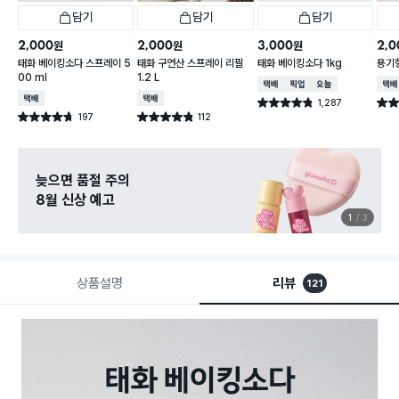
담기
담기
담기
2,000
2,000
3,000
2,0
원
원
원
태화 베이킹소다 스프레이 5
태화 구연산 스프레이 리필
태화 베이킹소다 1kg
용기형
00 ml
1.2 L
택배배송
매장픽업
오늘배송
택배
택배배송
택배배송
1,287
별점 4.8점
별점 
건 작성
197
112
별점 4.7점
별점 4.8점
건 작성
건 작성
늦으면 품절 주의
8월 신상 예고
1
3
상품설명
리뷰
121