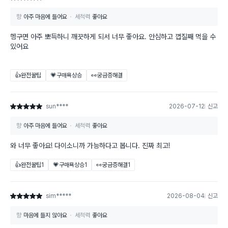
향
아주 마음에 들어요
세척력
좋아요
헹구면 아주 뽀득하니 깨끗하게 되서 너무 좋아요. 안심하고 껍질째 먹을 수
있어요
👍완전꿀팁
💗구매욕상승
👀궁금증해결
sun****
2026-07-12
신고
별점 5점
향
아주 마음에 들어요
세척력
좋아요
와 너무 좋아요! 다이소니까 가능하다고 봅니다. 진짜 최고!
👍완전꿀팁
1
💗구매욕상승
1
👀궁금증해결
1
sim*****
2026-08-04
신고
별점 5점
향
마음에 들지 않아요
세척력
좋아요