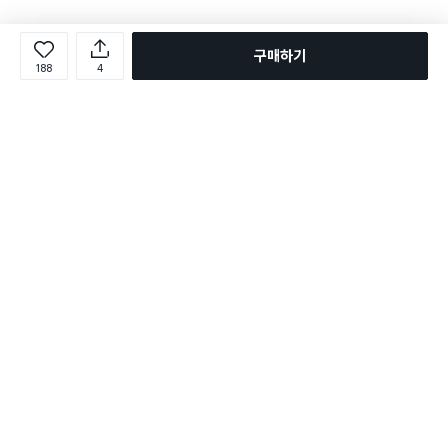
구매하기
188
4
로그인
온라인 다이소몰 1599-2211
온라인 다이소몰
다이소 매장 1522-4400
다이소 매장
평일 09:00 ~ 18:00
평일 09:00 ~ 18:00
주문조회
매장 상품 찾기
취소/교환/반품 신청
매장 위치 찾기
공지사항
1:1 문의
FAQ
고객센터
1:1 문의
제휴문의
앱 장애/신고
멤버십