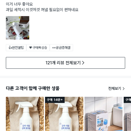
이거 너무 좋아요
과일 세척시 이것저것 꺼낼 필요없이 편하네요
👍완전꿀팁
💗구매욕상승
👀궁금증해결
121개 리뷰 전체보기
다른 고객이 함께 구매한 상품
전체보기
구매 14만+
구매