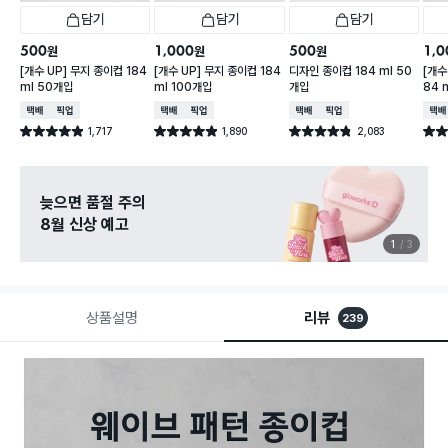
담기
담기
담기
500
1,000
500
1,0
원
원
원
[개수 UP] 무지 종이컵 184
[개수 UP] 무지 종이컵 184
디자인 종이컵 184 ml 50
[개수
ml 50개입
ml 100개입
개입
84 
택배배송
매장픽업
택배배송
매장픽업
택배배송
매장픽업
택배
1,717
1,890
2,083
별점 4.9점
별점 4.9점
별점 4.8점
별점 
건 작성
건 작성
건 작성
늦으면 품절 주의
8월 신상 예고
1
3
상품설명
리뷰
239