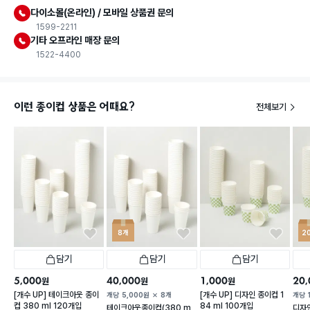
다이소몰(온라인) / 모바일 상품권 문의
1599-2211
기타 오프라인 매장 문의
1522-4400
이런 종이컵 상품은 어때요?
전체보기
8개
2
담기
담기
담기
5,000
40,000
1,000
20,
원
원
원
[개수 UP] 테이크아웃 종이
[개수 UP] 디자인 종이컵 1
개당
5,000
원
8개
개당
컵 380 ml 120개입
84 ml 100개입
테이크아웃종이컵(380 m
디자인