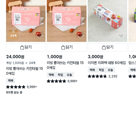
24개
담기
담기
담기
24,000
1,000
3,000
1,0
원
원
원
리빙 뽑아쓰는 키친타월 15
이지엔 지퍼백 대형 60매입
맘스
개당
1,000
원
24개
0매입
리빙 뽑아쓰는 키친타월 15
택배배송
매장픽업
오늘배송
택배
0매입
택배배송
매장픽업
오늘배송
2,292
별점 4.8점
별점 
건 작성
택배배송
9,999+
별점 4.9점
건 작성
9,999+
별점 4.9점
건 작성
65명 담는 중