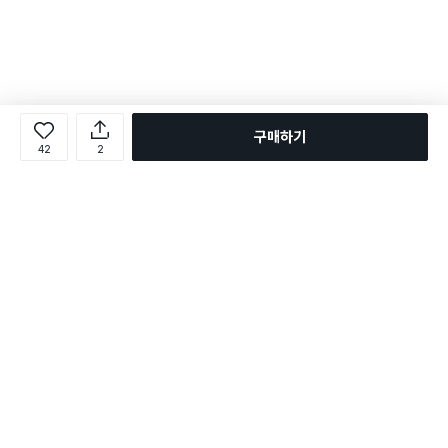
구매하기
42
2
로그인
온라인 다이소몰 1599-2211
온라인 다이소몰
다이소 매장 1522-4400
다이소 매장
평일 09:00 ~ 18:00
평일 09:00 ~ 18:00
주문조회
매장 상품 찾기
취소/교환/반품 신청
매장 위치 찾기
공지사항
1:1 문의
FAQ
고객센터
1:1 문의
제휴문의