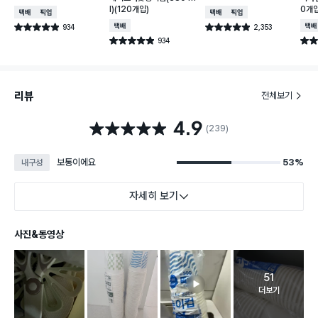
l)(120개입)
0개입
택배배송
매장픽업
택배배송
매장픽업
934
택배배송
2,353
택배
별점 4.9점
별점 4.9점
건 작성
건 작성
934
별점 4.9점
별점 
건 작성
리뷰
전체보기
4.9
별점 4.9점
(239)
보통이에요
53%
내구성
자세히 보기
사진&동영상
51
고객 리뷰 
더보기