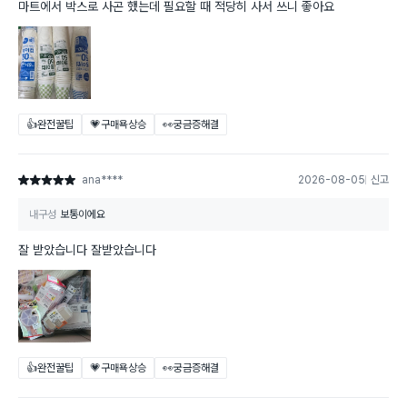
마트에서 박스로 사곤 했는데 필요할 때 적당히 사서 쓰니 좋아요
👍완전꿀팁
💗구매욕상승
👀궁금증해결
ana****
2026-08-05
신고
별점 5점
내구성
보통이에요
잘 받았습니다 잘받았습니다
👍완전꿀팁
💗구매욕상승
👀궁금증해결