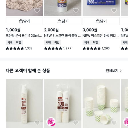
담기
담기
담기
1,000
2,000
3,000
1,0
원
원
원
프린팅 분식 용기 520ml 1
NEW 맘스크린 롤백 중형 2
NEW 맘스크린 위생 장갑 3
NE
8개입
60매입
00매입
20
택배배송
매장픽업
택배배송
매장픽업
택배배송
매장픽업
택배
1,355
1,277
1,260
별점 4.9점
별점 4.9점
별점 4.9점
별점 
건 작성
건 작성
건 작성
다른 고객이 함께 본 상품
전체보기