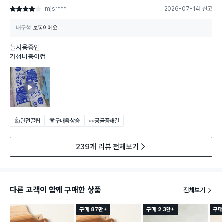
mjs****
2026-07-14
신고
별점 4점
내구성
보통이에요
늘사용중인
가성비종이컵
👍완전꿀팁
💗구매욕상승
👀궁금증해결
239개 리뷰 전체보기
다른 고객이 함께 구매한 상품
전체보기
구매 87만+
구매 2.3만+
구매