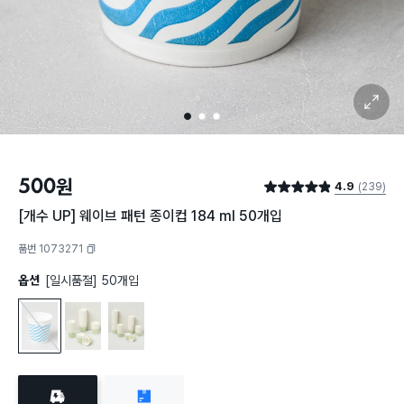
확대 보기
1
2
3
500
원
4.9
(239)
별점 4.9점
[개수 UP] 웨이브 패턴 종이컵 184 ml 50개입
품번 1073271
복사하기
옵션
[일시품절] 50개입
50개입
50개입
100개입