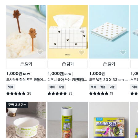
담기
담기
담기
1,000
1,000
1,000
1,0
원
원
원
NEW
NEW
도시락용 장식 포크 곰돌이 1
디즈니 뽑아 쓰는 키친타월
도트 냅킨 33 X 33 cm 1
스트라
0개입
2겹 150매입 체크
5매입
cm 
택배배송
택배배송
매장픽업
택배배송
매장픽업
오늘배송
택배
28
23
19
별점 5.0점
별점 5.0점
별점 5.0점
별점 
건 작성
건 작성
건 작성
구매 3.8만+