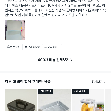
프리**등 다 사이즈가 거의 동일 해서 냉동고에 2줄로 세워서 보관 가능한
데 다이소 제품은 가로사이즈가 1CM가량 커서 2줄로 보관이 힘들어요.. 이
번시즌 색상도 이쁘고 좋네요..사진은 락앤*제품이랑 다이소 제품이에요..육
안으로 보면 거의 똑같아서 한세트 같아요..사이즈만 아쉽네요..
👍완전꿀팁
💗구매욕상승
👀궁금증해결
490개 리뷰 전체보기
다른 고객이 함께 구매한 상품
전체보기
구매 3만+
구매 4.1만+