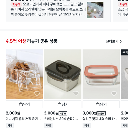
오프라인에서 하나 구매했는 크고 깊고 밑에
재구매
재구매
홈 파여서 요리할때 남은 야채들 모아놓는 통으로 쓰니
조금 
까 좋아요 뚜껑홈이 깊어서 한번에 잘 열리지않지만 밀
에 바구니 2개씩 넣고 세워서 사용할수가 없네요..보통
폐력에 도움이 될거같아 괜찮아요 나머지는 얼음 얼려
600리터
둔거 모아두는 통으로 쓰려구요
*.락앤
에 2줄로 
이즈가 
즌 색상
4.5점 이상
리뷰가 좋은 상품
전체보기
소 제품
아요..
구매
담기
담기
담기
2,000
5,000
3,000
2,0
원
원
원
NEW
NEW
미니 사각 유리 저장 용기 13
스테인리스 304 손잡이형
실리콘 엣지 내열 유리 찬통
휘어
0 ml
대용량 찬통 2.2 L
550 ml
2 L
택배배송
택배배송
택배배송
택배