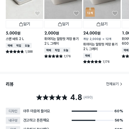
12개
담기
담기
담기
5,000
2,000
24,000
1,0
원
원
원
스텐 바트 2 L
휘어지는 말랑핏 저장 용기
휘어
개당
2,000
원
12개
2 L 그레이
600
휘어지는 말랑핏 저장 용기
택배배송
매장픽업
오늘배송
2 L 그레이
택배배송
매장픽업
오늘배송
택배
1,588
별점 4.8점
건 작성
1,176
택배배송
별점 4.9점
별점 
건 작성
1,176
별점 4.9점
건 작성
리뷰
전체보기
4.8
별점 4.8점
(490)
아주 마음에 들어요
60%
디자인
견고하고 튼튼해요
56%
내구성