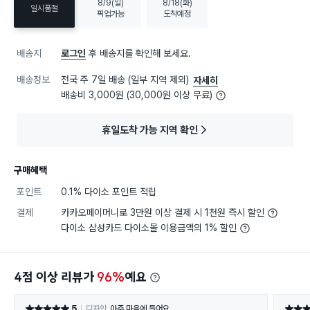
8/9(일)
8/18(화)
일시품절
픽업가능
도착예정
배송지
로그인
후 배송지를 확인해 보세요.
배송정보
전국 주 7일 배송 (일부 지역 제외)
자세히
배송비 3,000원 (30,000원 이상 무료)
휴일도착 가능 지역 확인
구매혜택
포인트
0.1% 다이소 포인트 적립
결제
카카오페이머니로 3만원 이상 결제 시 1천원 즉시 할인
다이소 삼성카드 다이소몰 이용금액의 1% 할인
4점 이상 리뷰가
96%
예요
5
디자인
아주 마음에 들어요
별점 5점
별점 5