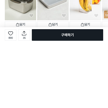
1
담기
담기
담기
5,000
5,000
3,000
36,
원
원
원
NEW
구매하기
스테인리스 304 손잡이형
스텐 바트 2 L
진공 저장 용기 1350 ml 결
개당
890
35
대용량 찬통 2.5 L
착형
진공저
택배배송
매장픽업
오늘배송
착형)
택배배송
택배배송
매장픽업
오늘배송
1,588
별점 4.8점
건 작성
66
2,567
택배
별점 4.8점
별점 4.8점
건 작성
건 작성
별점 
로그인
온라인 다이소몰 1599-2211
온라인 다이소몰
다이소 매장 1522-4400
다이소 매장
평일 09:00 ~ 18:00
평일 09:00 ~ 18:00
주문조회
매장 상품 찾기