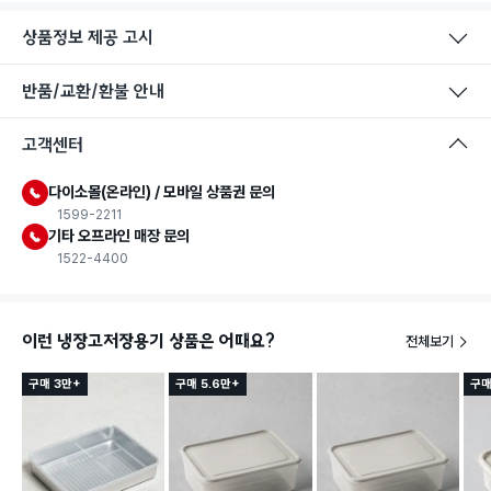
상품정보 제공 고시
반품/교환/환불 안내
고객센터
다이소몰(온라인) / 모바일 상품권 문의
1599-2211
기타 오프라인 매장 문의
1522-4400
이런 냉장고저장용기 상품은 어때요?
전체보기
구매 3만+
구매 5.6만+
구매