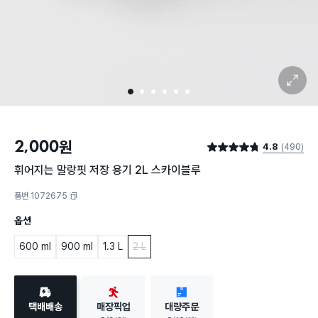
확대 보기
1
2
3
4
5
6
2,000
원
4.8
(490)
별점 4.8점
휘어지는 말랑핏 저장 용기 2L 스카이블루
품번 1072675
복사하기
옵션
600 ml
900 ml
1.3 L
2 L
택배배송
매장픽업
대량주문