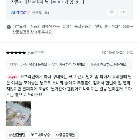
상품에 대한 관심이 높다는 후기가 있습니다.
AI
리뷰요약
이 유용했나요?
리뷰요약은 상품의 의학적 효능 · 효과 및 품질인증과 무관합니다. 정확한 정보는
상품설명을 참고해 주세요.
yan*****
2026-06-09
신고
별점 5점
디자인
아주 마음에 들어요
무게
사용하기 가벼워요
내구성
견고하고 튼튼해요
오프라인에서 하나 구매했는 크고 깊고 밑에 홈 파여서 요리할때 남
재구매
은 야채들 모아놓는 통으로 쓰니까 좋아요 뚜껑홈이 깊어서 한번에 잘 열리
지않지만 밀폐력에 도움이 될거같아 괜찮아요 나머지는 얼음 얼려둔거 모아
두는 통으로 쓰려구요
👍완전꿀팁
💗구매욕상승
👀궁금증해결