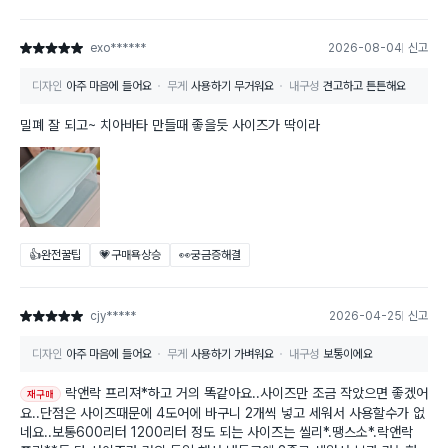
exo******
2026-08-04
신고
별점 5점
디자인
아주 마음에 들어요
무게
사용하기 무거워요
내구성
견고하고 튼튼해요
밀폐 잘 되고~ 치아바타 만들때 좋을듯 사이즈가 딱이라
👍완전꿀팁
💗구매욕상승
👀궁금증해결
cjy*****
2026-04-25
신고
별점 5점
디자인
아주 마음에 들어요
무게
사용하기 가벼워요
내구성
보통이에요
락앤락 프리져*하고 거의 똑같아요..사이즈만 조금 작았으면 좋겠어
재구매
요..단점은 사이즈때문에 4도어에 바구니 2개씩 넣고 세워서 사용할수가 없
네요..보통600리터 1200리터 정도 되는 사이즈는 씰리*.땡스소*.락앤락