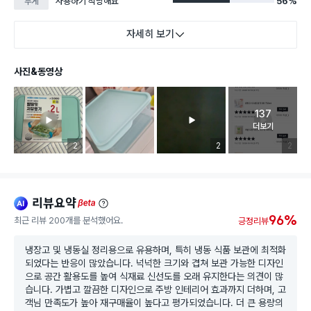
사용하기 적당해요
56%
무게
자세히 보기
사진&동영상
137
고객 리뷰 
더보기
리뷰 이미지 등록 개수
2
리뷰 이미지 등록 개수
2
리뷰 이미
2
리뷰요약
ai
beta
96%
최근 리뷰 200개를 분석했어요.
긍정리뷰
냉장고 및 냉동실 정리용으로 유용하며, 특히 냉동 식품 보관에 최적화
되었다는 반응이 많았습니다. 넉넉한 크기와 겹쳐 보관 가능한 디자인
으로 공간 활용도를 높여 식재료 신선도를 오래 유지한다는 의견이 많
습니다. 가볍고 깔끔한 디자인으로 주방 인테리어 효과까지 더하며, 고
객님 만족도가 높아 재구매율이 높다고 평가되었습니다. 더 큰 용량의