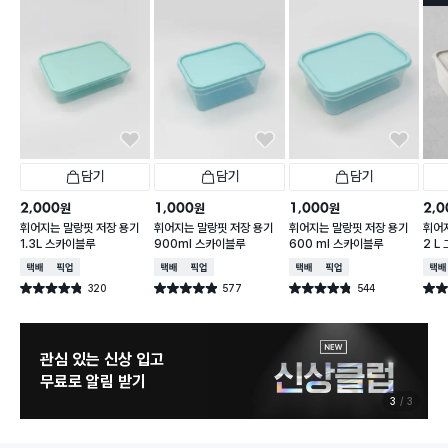
담기
담기
담기
2,000
1,000
1,000
2,0
원
원
원
휘어지는 말랑핏 저장 용기
휘어지는 말랑핏 저장 용기
휘어지는 말랑핏 저장 용기
휘어
1.3L 스카이블루
900ml 스카이블루
600 ml 스카이블루
2 L
택배배송
매장픽업
택배배송
매장픽업
택배배송
매장픽업
택배
320
577
544
별점 4.8점
별점 4.9점
별점 4.8점
별점 
건 작성
건 작성
건 작성
관심 있는 신상 입고
무료로 알림 받기
3
3