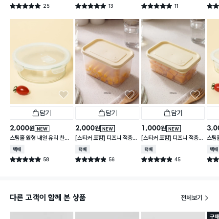
25
13
11
별점 5.0점
별점 5.0점
별점 5.0점
별점 
건 작성
건 작성
건 작성
담기
담기
담기
2,000
2,000
1,000
3,0
원
원
원
NEW
NEW
NEW
스팀홀 원형 내열 유리 찬통
[스티커 포함] 디즈니 적층
[스티커 포함] 디즈니 적층
스팀홀
1 L
가능한 말랑핏 2.7 L 아이보
가능한 말랑핏 600 ml 아
통 1.
택배배송
택배배송
택배배송
택배
리
이보리
58
56
45
별점 4.9점
별점 4.9점
별점 4.9점
별점 
건 작성
건 작성
건 작성
다른 고객이 함께 본 상품
전체보기
구매