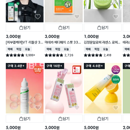
담기
담기
담기
3,000
3,000
1,000
3,0
원
원
원
[피부결케어]VT 리들샷 30
마데카 메디패치 스팟 33매
김정문알로에 라센스 로에
테라
0 페이셜 부스팅 퍼스트 앰
입
큐어 인텐시브 2x 크림 3.5
택배배송
매장픽업
오늘배송
택배배송
매장픽업
오늘배송
택배배송
매장픽업
오늘배송
택배
플 2 ml*6개입
g
9,999+
2,726
2,418
별점 4.9점
별점 4.9점
별점 4.9점
별점 
건 작성
건 작성
건 작성
구매 3.4만+
구매 16만+
구매 4.6만+
구매
담기
담기
담기
5,000
3,000
5,000
2,0
원
원
원