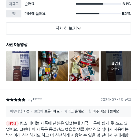
순해요
61%
자극도
마음에 들어요
52%
향
자세히 보기
사진&동영상
479
고객 리뷰 
더보기
sty*****
2026-07-23
신고
별점 5점
피부타입
지성
보습력
보통이에요
자극도
순해요
향
아주 마음에 들어요
평소 레티놀 제품에 관심은 있었는데 자극 때문에 쉽게 못 쓰고 있
재구매
었어요. 그런데 이 제품은 동결건조 캡슐을 앰플이랑 직접 섞어서 사용하는
방식이라 신기하기도 하고 더 신선하게 사용할 수 있을 것 같아서 구매해봤