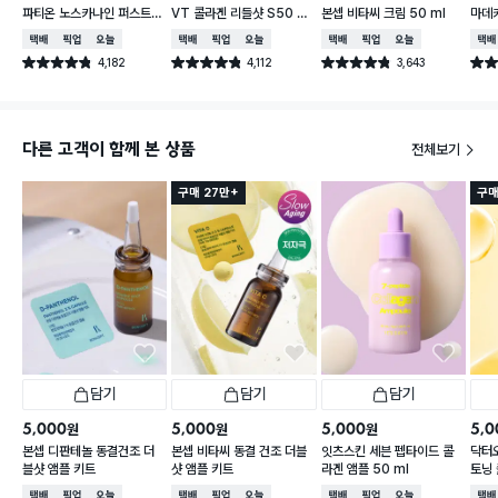
파티온 노스카나인 퍼스트스
VT 콜라겐 리들샷 S50 페
본셉 비타씨 크림 50 ml
마데
텝 흔적앰플 30 ml
이셜 부스팅 퍼스트 앰플 2
패치 
택배배송
매장픽업
오늘배송
택배배송
매장픽업
오늘배송
택배배송
매장픽업
오늘배송
택배
ml 6개입
4,182
4,112
3,643
별점 4.8점
별점 4.8점
별점 4.8점
별점 
건 작성
건 작성
건 작성
다른 고객이 함께 본 상품
전체보기
구매 27만+
구매
담기
담기
담기
5,000
5,000
5,000
5,0
원
원
원
본셉 디판테놀 동결건조 더
본셉 비타씨 동결 건조 더블
잇츠스킨 세븐 펩타이드 콜
닥터
블샷 앰플 키트
샷 앰플 키트
라겐 앰플 50 ml
토닝 
택배배송
매장픽업
오늘배송
택배배송
매장픽업
오늘배송
택배배송
매장픽업
오늘배송
택배