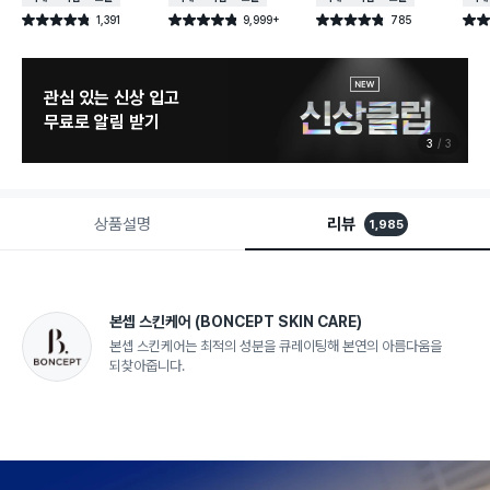
1,391
9,999+
785
별점 4.8점
별점 4.8점
별점 4.8점
별점 
건 작성
건 작성
건 작성
관심 있는 신상 입고
무료로 알림 받기
3
3
상품설명
리뷰
1,985
본셉 스킨케어
(BONCEPT SKIN CARE)
본셉 스킨케어는 최적의 성분을 큐레이팅해 본연의 아름다움을
되찾아줍니다.