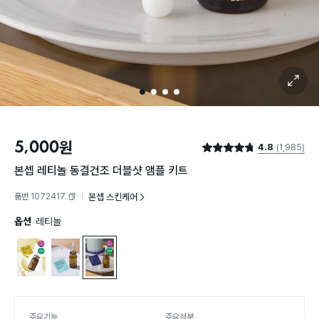
확대 보기
1
2
3
4
5,000
원
4.8
(1,985)
별점 4.8점
본셉 레티놀 동결건조 더블샷 앰플 키트
품번 1072417
본셉 스킨케어
복사하기
옵션
레티놀
비타씨
디판테놀
레티놀
주요기능
주요성분