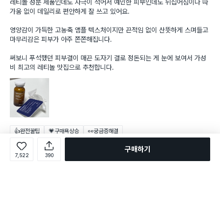
레티놀 성분 제품인데도 자극이 적어서 예민한 피부인데도 뒤집어짐이나 따
가움 없이 데일리로 편안하게 잘 쓰고 있어요.
영양감이 가득한 고농축 앰플 텍스처이지만 끈적임 없이 산뜻하게 스며들고
마무리감은 피부가 아주 쫀쫀해집니다.
써보니 푸석했던 피부결이 매끈 도자기 결로 정돈되는 게 눈에 보여서 가성
비 최고의 레티놀 맛집으로 추천합니다.
👍완전꿀팁
💗구매욕상승
👀궁금증해결
구매하기
7,522
390
jwi***
2026-07-29
신고
별점 5점
피부타입
지성
보습력
촉촉해요
자극도
순해요
향
아주 마음에 들어요
여름철 되니까 모공도 넓어지고 피부결이 좀 거칠어지는거 같아서
재구매
다이소에서 레티놀 라인 구매해봤습니다
앰플이 되게 촉촉하고 발림성, 흡수력이 좋아서 여름철에도 끈적임 없이 사