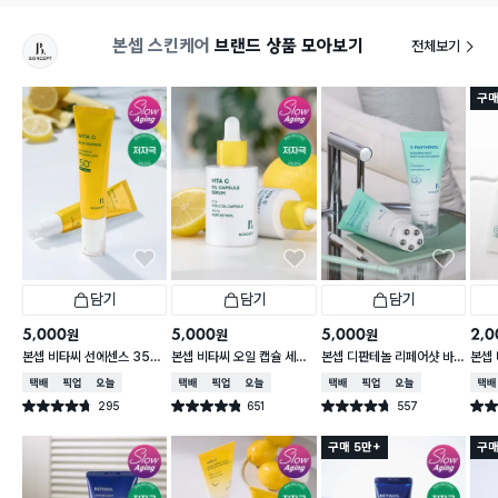
본셉 스킨케어
브랜드 상품 모아보기
전체보기
구매
담기
담기
담기
5,000
5,000
5,000
2,0
원
원
원
본셉 비타씨 선에센스 35
본셉 비타씨 오일 캡슐 세럼
본셉 디판테놀 리페어샷 바
본셉 
ml
30 ml
디괄사 세럼 100 ml
스크 
택배배송
매장픽업
오늘배송
택배배송
매장픽업
오늘배송
택배배송
매장픽업
오늘배송
택배
295
651
557
별점 4.7점
별점 4.8점
별점 4.7점
별점 
건 작성
건 작성
건 작성
구매 5만+
구매