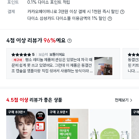
포인트
0.1% 다이소 포인트 적립
결제
카카오페이머니로 3만원 이상 결제 시 1천원 즉시 할인
다이소 삼성카드 다이소몰 이용금액의 1% 할인
4점 이상 리뷰가
96%
예요
5
보습력
보통이에요
별점 5점
별점 5
평소 레티놀 제품에 관심은 있었는데 자극 때
동결건
재구매
문에 쉽게 못 쓰고 있었어요. 그런데 이 제품은 동결건
된 키
조 캡슐을 앰플이랑 직접 섞어서 사용하는 방식이라 신
니다.
4
기하기도 하고 더 신선하게 사용할 수 있을 것 같아서
구매해봤습니다.
레티놀
막상 사용해보니 생각보다 흡수도 빠르고 끈적이지 않
데도 
아서 좋더라고요. 처음 사용할 때도 부담스럽거나 따가
쓰고 
운 느낌은 거의 없었고 피부가 촉촉해지면서 결이 정돈
4.5점 이상
리뷰가 좋은 상품
전체보기
되는 느낌이 들었습니다. 다음 날 아침 세안할 때 피부
영양감
가 조금 더 매끈하게 느껴져서 꾸준히 사용해보고 싶다
이 산
구매 83만+
구매 2.9만+
구매
는 생각이 들었어요. 사용하는 재미도 있고 구성도 괜찮
집니다
아서 가성비 좋은 레티놀 입문 제품으로 추천하고 싶습
니다.
써보니
게 눈
니다.