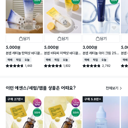
담기
담기
담기
5,000
5,000
3,000
5,0
원
원
원
본셉 레티놀 탄력샷 바디괄
본셉 비타씨 미백샷 바디괄
본셉 레티놀 아이 크림 25
본셉 
사 세럼 100 ml
사 세럼 100 ml
ml
0 m
택배배송
매장픽업
오늘배송
택배배송
매장픽업
오늘배송
택배배송
매장픽업
오늘배송
택배
1,443
1,832
2,782
별점 4.7점
별점 4.7점
별점 4.8점
별점 
건 작성
건 작성
건 작성
이런 에센스/세럼/앰플 상품은 어때요?
전체보기
구매 27만+
구매 5.8만+