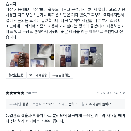
습니다.
막상 사용해보니 생각보다 흡수도 빠르고 끈적이지 않아서 좋더라고요. 처음
사용할 때도 부담스럽거나 따가운 느낌은 거의 없었고 피부가 촉촉해지면서
결이 정돈되는 느낌이 들었습니다. 다음 날 아침 세안할 때 피부가 조금 더
매끈하게 느껴져서 꾸준히 사용해보고 싶다는 생각이 들었어요. 사용하는 재
미도 있고 구성도 괜찮아서 가성비 좋은 레티놀 입문 제품으로 추천하고 싶
습니다.
👍완전꿀팁
💗구매욕상승
👀궁금증해결
wtf***
2026-07-24
신고
별점 5점
피부타입
중성
보습력
촉촉해요
자극도
순해요
향
아주 마음에 들어요
동결건조 캡슐과 앰플이 따로 분리되어 깔끔하게 구성된 키트라 사용할 때마
다 신선하게 케어하는 기분이 듭니다.