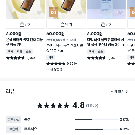
12개
1
담기
담기
담기
5,000
60,000
5,000
60,
원
원
원
본셉 비타씨 동결 건조 더블
더랩 바이 블랑두 클리어 히
개당
5,000
원
12개
개당
샷 앰플 키트
알 물광 부스터 앰플 30 ml
본셉 비타씨 동결 건조 더블
더랩 
샷 앰플 키트
알 물
택배배송
매장픽업
오늘배송
택배배송
오늘배송
9,999+
택배배송
6,503
택배
별점 4.8점
별점 4.8점
건 작성
건 작성
9,999+
별점 4.8점
별점 
건 작성
33명 담는 중
리뷰
전체보기
4.8
별점 4.8점
(1,985)
중성
38%
피부타입
촉촉해요
63%
보습력