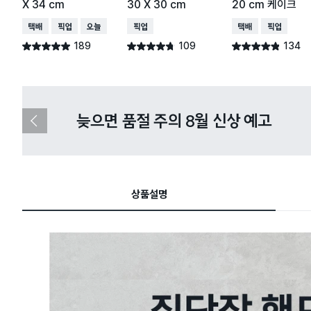
X 34 cm
30 X 30 cm
20 cm 케이크
택배배송
매장픽업
오늘배송
매장픽업
택배배송
매장픽업
189
109
134
별점 4.9점
별점 4.7점
별점 4.8점
건 작성
건 작성
건 작성
다이소X카카오페이 8월 결제 혜택 
이
전
슬
라
이
드
상품설명