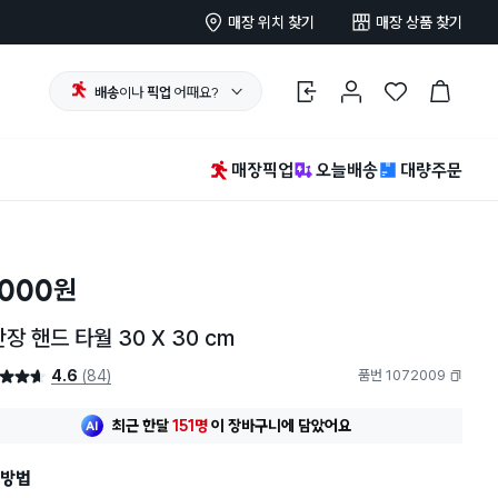
매장 위치 찾기
매장 상품 찾기
배송
이나
픽업
어때요?
로그인
마이페이지
찜 한 상품
장바구니
매장픽업
오늘배송
대량주문
,000
원
장 핸드 타월 30 X 30 cm
4.6
(84)
품번 1072009
4.6점
복사하기
최근 한달
151명
이
장바구니에 담았어요
20대 여성
이 가장 많이
구매했어요
최근 한달
151명
이
장바구니에 담았어요
방법
20대 여성
이 가장 많이
구매했어요