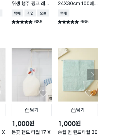
위생 행주 핑크 레벨
24X30cm 100매
개입
5 36매
입
배송
택배배송
매장픽업
오늘배송
택배배송
택배배송
매장픽업
오
686
665
509
별점 4.9점
별점 4.9점
별점 4.9점
건 작성
건 작성
건 작
담기
담기
담기
바구니
장바구니
장바구니
장
원
원
원
1,000
1,000
1,000
 X
봄꽃 핸드 타월 17 X
송월 면 핸드타월 30
동물 모양 핸드 