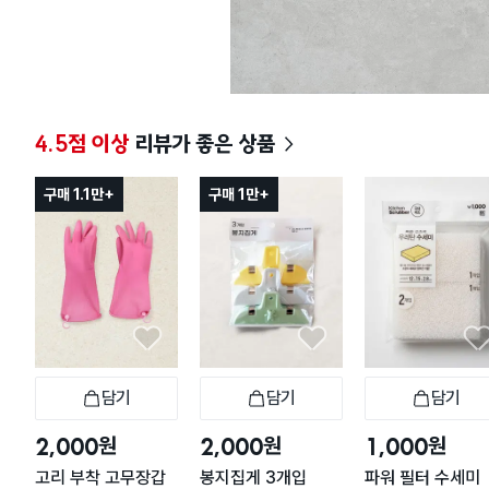
4.5점 이상
리뷰가 좋은 상품
구매 1.1만+
구매 1만+
담기
담기
담기
장바구니
장바구니
장
원
원
원
2,000
2,000
1,000
고리 부착 고무장갑
봉지집게 3개입
파워 필터 수세미