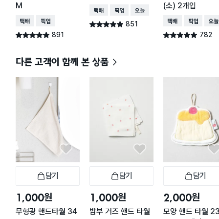
M
(소) 2개입
택배배송
매장픽업
오늘배송
택배배송
매장픽업
택배배송
매장픽업
오늘
851
별점 4.9점
건 작성
891
782
별점 4.9점
별점 4.9점
건 작성
건 작성
다른 고객이 함께 본 상품
담기
담기
담기
장바구니
장바구니
장
원
원
원
1,000
1,000
2,000
무형광 핸드타월 34
밤부 거즈 핸드 타월
모양 핸드 타월 23