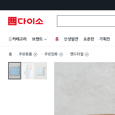
홈
신상발견
오픈런
기획전
카테고리
브랜드
홈
주방용품
주방잡화
핸드타월