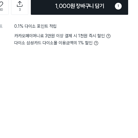
1,000원 장바구니 담기
1
00
3
트
0.1% 다이소 포인트 적립
카카오페이머니로 3만원 이상 결제 시 1천원 즉시 할인
다이소 삼성카드 다이소몰 이용금액의 1% 할인
담기
담기
담기
바구니
장바구니
장바구니
장
원
원
원
2,000
1,000
1,000
 4
크린랩 고무장갑 M
송월 밤부 핸드타월
회오리 아크릴 