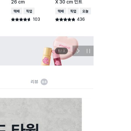
26 cm
X 30 cm 민트
19 X 27 cm
택배배송
매장픽업
택배배송
매장픽업
오늘배송
택배배송
매장픽업
103
436
95
별점 4.6점
별점 4.8점
별점 4.8점
건 작성
건 작성
건 작
이벤트
관심 
2
/
3
다
정
음
지
슬
라
이
드
리뷰
84