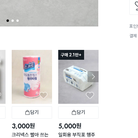
4
1
2
3
포인
결제
구매 2.1만+
담기
담기
담기
바구니
장바구니
장바구니
장
원
원
원
3,000
5,000
1,000
크리넥스 빨아 쓰는
일회용 부직포 행주
독일 부직포 행주