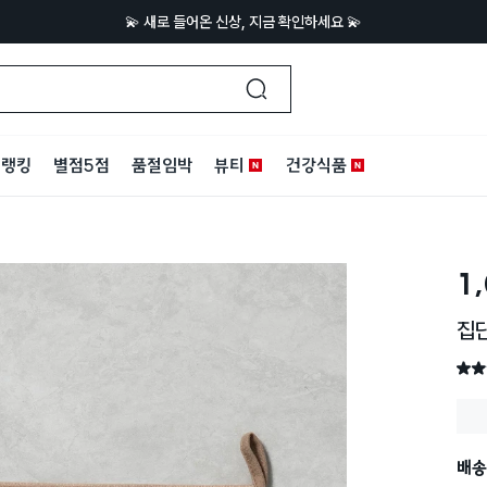
💫 새로 들어온 신상, 지금 확인하세요 💫
랭킹
별점5점
품절임박
뷰티
건강식품
1
집단
별점 
배송