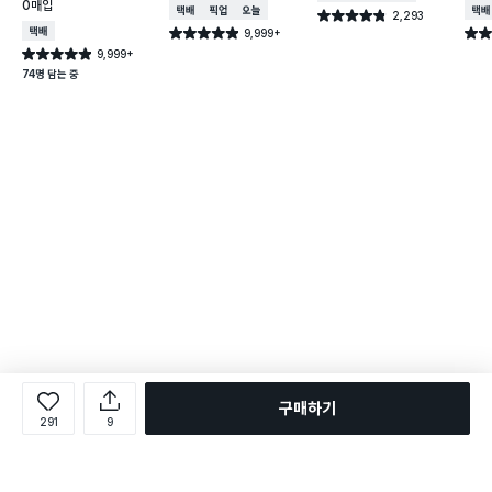
X 2
0매입
택배배송
매장픽업
오늘배송
택배
2,293
별점 4.8점
건 작성
택배배송
9,999+
별점 4.9점
별점 
건 작성
9,999+
별점 4.9점
건 작성
74명 담는 중
구매하기
291
9
로그인