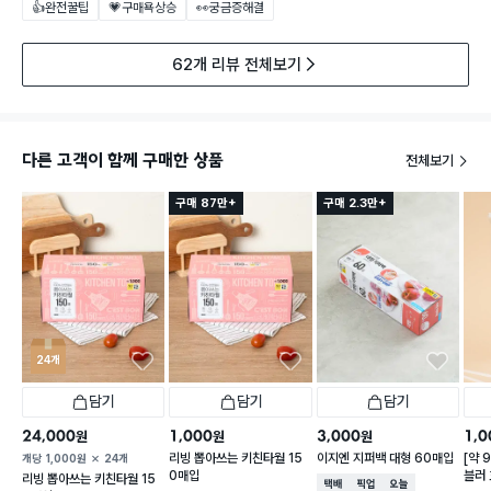
👍완전꿀팁
💗구매욕상승
👀궁금증해결
62개 리뷰 전체보기
다른 고객이 함께 구매한 상품
전체보기
구매 87만+
구매 2.3만+
24개
담기
담기
담기
24,000
1,000
3,000
1,0
원
원
원
리빙 뽑아쓰는 키친타월 15
이지엔 지퍼백 대형 60매입
[약 
개당
1,000
원
24개
0매입
블러 
리빙 뽑아쓰는 키친타월 15
택배배송
매장픽업
오늘배송