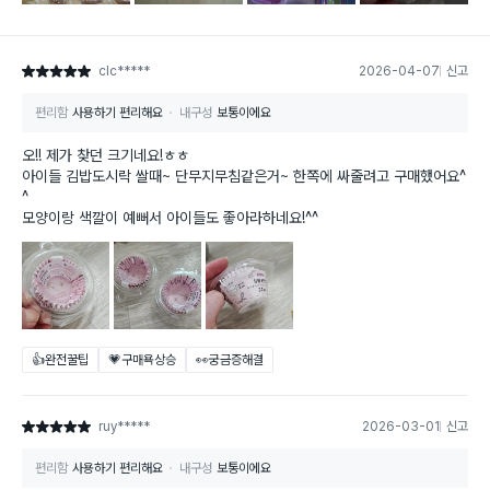
clc*****
2026-04-07
신고
별점 5점
편리함
사용하기 편리해요
내구성
보통이에요
오!! 제가 찾던 크기네요!ㅎㅎ
아이들 김밥도시락 쌀때~ 단무지무침같은거~ 한쪽에 싸줄려고 구매했어요^
^
모양이랑 색깔이 예뻐서 아이들도 좋아라하네요!^^
👍완전꿀팁
💗구매욕상승
👀궁금증해결
ruy*****
2026-03-01
신고
별점 5점
편리함
사용하기 편리해요
내구성
보통이에요