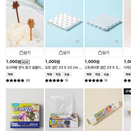
담기
담기
담기
1,000
1,000
1,000
1,0
원
원
원
NEW
도시락용 장식 포크 곰돌이 1
도트 냅킨 33 X 33 cm 1
스트라이프 냅킨 33 X 33
디자인
0개입
5매입
cm 15매입
cm 
택배배송
택배배송
매장픽업
오늘배송
택배배송
매장픽업
오늘배송
택배
28
19
15
별점 5.0점
별점 5.0점
별점 5.0점
별점 
건 작성
건 작성
건 작성
구매