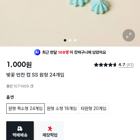
확대 보기
1
2
3
최근 한달
108명
이
장바구니에 담았어요
1,000
원
4.7
(62)
별점 4.7점
벚꽃 반찬 컵 SS 원형 24개입
품번 1071469
복사하기
옵션
원형 특소형 24개입
원형 소형 18개입
타원형 20개입
택배배송
매장픽업