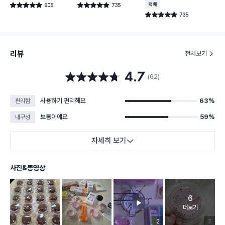
905
735
택배배송
별점 4.9점
별점 4.9점
건 작성
건 작성
735
별점 4.9점
건 작성
리뷰
전체보기
4.7
별점 4.7점
(62)
사용하기 편리해요
63%
편리함
보통이에요
59%
내구성
자세히 보기
사진&동영상
6
고객 리뷰 
더보기
리뷰 이미지 등록 개수
2
리뷰 이미
3