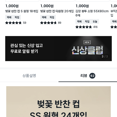
1,000
1,000
1,000
1,0
원
원
원
벚꽃 반찬 컵 S 원형 18개입
벚꽃 반찬 컵 타원형 20개입
김장 봉투 소형 55X80cm
부직포
6매
입
택배배송
매장픽업
택배배송
매장픽업
택배배송
매장픽업
오늘배송
택배
59
89
별점 4.8점
별점 4.7점
건 작성
건 작성
416
별점 4.8점
별점 
건 작성
관심 있는 신상 입고
무료로 알림 받기
3
3
상품설명
리뷰
62