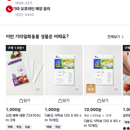
1599-2211
기타 오프라인 매장 문의
1522-4400
이런 기타일회용품 상품은 어때요?
전체보기
구매 1.9만+
구매
10개
담기
담기
담기
1,000
1,000
10,000
1,0
원
원
원
김장 봉투 대형 72X105c
다용도 식탁보 130 X 90 c
일회
개당
1,000
원
10개
m 3매
m 10매입
다용도 식탁보 130 X 90 c
택배
m 10매입
택배배송
매장픽업
오늘배송
택배배송
매장픽업
별점 