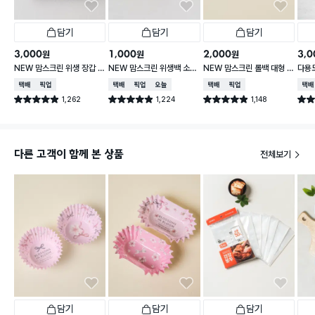
담기
담기
담기
3,000
1,000
2,000
3,0
원
원
원
NEW 맘스크린 위생 장갑 3
NEW 맘스크린 위생백 소형
NEW 맘스크린 롤백 대형 2
다용도
00매입
200매입
00매입
30
택배배송
매장픽업
택배배송
매장픽업
오늘배송
택배배송
매장픽업
택배
1,262
1,224
1,148
별점 4.9점
별점 4.9점
별점 4.9점
별점 
건 작성
건 작성
건 작성
다른 고객이 함께 본 상품
전체보기
담기
담기
담기