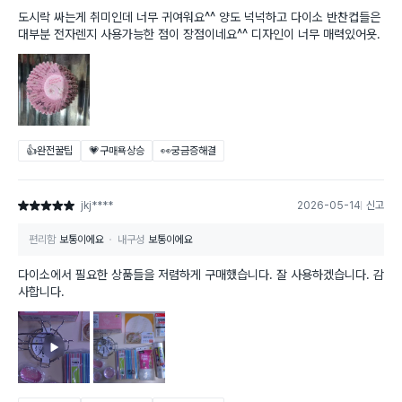
도시락 싸는게 취미인데 너무 귀여워요^^ 양도 넉넉하고 다이소 반찬컵들은
대부분 전자렌지 사용가능한 점이 장점이네요^^ 디자인이 너무 매력있어욧.
👍완전꿀팁
💗구매욕상승
👀궁금증해결
jkj****
2026-05-14
신고
별점 5점
편리함
보통이에요
내구성
보통이에요
다이소에서 필요한 상품들을 저렴하게 구매했습니다. 잘 사용하겠습니다. 감
사합니다.