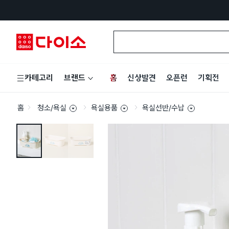
홈
신상발견
오픈런
기획전
카테고리
브랜드
홈
청소/욕실
욕실용품
욕실선반/수납