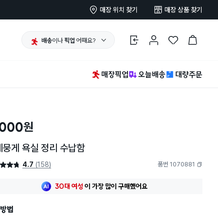
매장 위치 찾기
매장 상품 찾기
배송
이나
픽업
어때요?
로그인
마이페이지
찜 한 상품
장바구니
매장픽업
오늘배송
대량주문
,000
원
게뭉게 욕실 정리 수납함
4.7
(158)
품번 1070881
4.7점
복사하기
최근 한달
197명
이
구매했어요
30대 여성
이 가장 많이
구매했어요
최근 한달
197명
이
구매했어요
방법
30대 여성
이 가장 많이
구매했어요