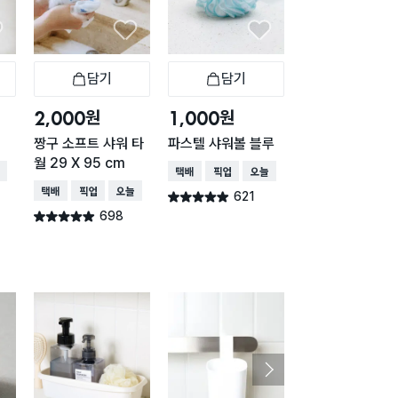
담기
담기
담기
바구니
장바구니
장바구니
장
원
원
원
2,000
1,000
1,000
짱구 소프트 샤워 타
파스텔 샤워볼 블루
파스텔 샤워볼 핑
월 29 X 95 cm
배송
택배배송
매장픽업
오늘배송
택배배송
매장픽업
오
택배배송
매장픽업
오늘배송
621
616
별점 4.9점
별점 4.9점
건 작성
건 작
698
별점 4.9점
건 작성