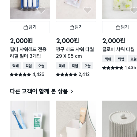
담기
담기
담기
장바구니
장바구니
장
원
원
원
2,000
2,000
2,000
필터 샤워헤드 전용
짱구 하드 샤워 타월
클로버 샤워 타월
리필 필터 3개입
29 X 95 cm
택배배송
매장픽업
오늘
택배배송
매장픽업
오늘배송
택배배송
매장픽업
오늘배송
1,435
별점 4.9점
건 작성
4,426
2,412
별점 4.9점
별점 4.9점
건 작성
건 작성
다른 고객이 함께 본 상품