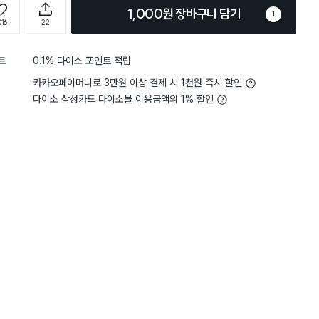
1,000원 장바구니 담기
1
016
22
트
0.1% 다이소 포인트 적립
카카오페이머니로 3만원 이상 결제 시 1천원 즉시 할인
다이소 삼성카드 다이소몰 이용금액의 1% 할인
5
크기
적당해요
색의 조화가 욕실에 찰떡이에요!
 나오자마자 바로 구매했습니다!
전체보기
해서 좋네요!