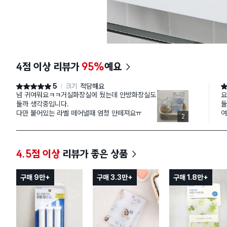
4점 이상 리뷰가
95%
예요
5
크기
적당해요
별점 5점
별
넘 귀여워요ㅋㅋ거실화장실에 뒀는데 안방화장실도
요
둘까 생각중입니다.
둘
다만 붙어있는 라벨 떼어낼때 엄청 안떼져요ㅠ
여
2
왜
사
는
로
4.5점 이상
리뷰가 좋은 상품
뿌
아
는
구매 9만+
구매 3.3만+
구매 1.8만+