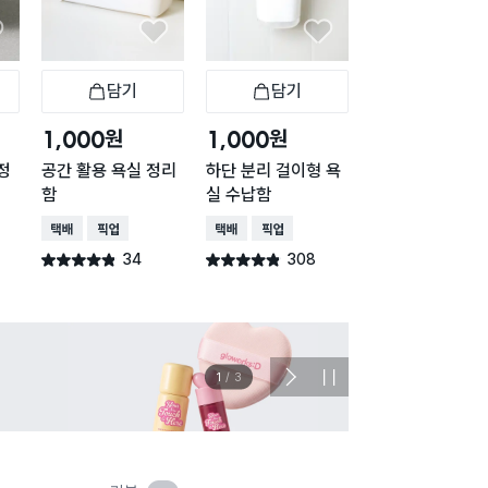
담기
담기
담기
바구니
장바구니
장바구니
장
원
원
원
1,000
1,000
1,000
정
공간 활용 욕실 정리
하단 분리 걸이형 욕
접착식 다용도 걸
함
실 수납함
5구
택배배송
매장픽업
택배배송
매장픽업
택배배송
오늘배송
34
308
163
별점 4.8점
별점 4.8점
별점 4.8점
건 작성
건 작성
건 작
이벤트
관심 
2
/
3
다
정
음
지
슬
라
이
드