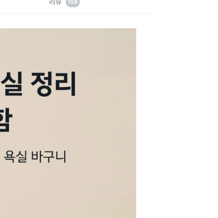
리뷰
158