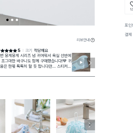
1,
1
2
3
포인
결제
리뷰안내
5
크기
적당해요
점 5점
별점 5점
번 뭉게뭉게 시리즈 넘 귀여워서 욕실 선반에
크림색과 하늘
 조그마한 바구니도 함께 구매했습니다!💙 귀
너무 귀여워서
움은 한몫 톡톡히 할 듯 합니다만... 스티커가
쓰기에도 편리
이럴까요, 저 이런거 진짜 세심하게 잘 떼는
람인데 벗기면 겉만 떼어지다가 뜯어져버리
 그런 스티커 아시죠... 딱 그래요😂 손톱으
 비닐 긁어가며 벗겨내고 스티커 제거제 왕창
리고 닦아냈습니다!ㅎㅎㅎ
! 스티커 제거제 뿌리실 때 앞쪽 삼둥이 로고
 피하셔야 해요 걔네도 같이 증발합니다 ㅋㅋ