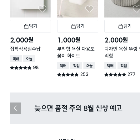
담기
담기
담기
장바구니
장바구니
장
원
원
원
2,000
1,000
2,000
접착식욕실수납
부착형 욕실 다용도
디자인 욕실 뚜껑 
꽂이 화이트
리함
택배배송
오늘배송
택배배송
매장픽업
오늘배송
택배배송
매장픽업
98
별점 4.7점
건 작성
253
277
별점 4.8점
별점 4.8점
건 작성
건 작성
다이소X카카오페이 8월 결제 혜택 
이
전
슬
라
이
드