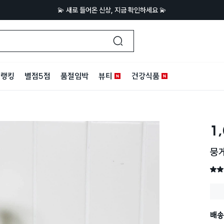
💫 새로 들어온 신상, 지금 확인하세요 💫
랭킹
별점5점
품절임박
뷰티
건강식품
1
뭉
별점 
배송