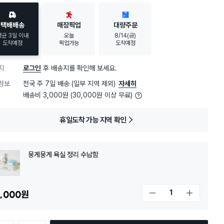
택배배송
매장픽업
대량주문
평균 3일 이내
오늘
8/14(금)
도착예정
픽업가능
도착예정
지
로그인
후 배송지를 확인해 보세요.
정보
전국 주 7일 배송 (일부 지역 제외)
자세히
배송비 3,000원 (30,000원 이상 무료)
휴일도착 가능 지역 확인
뭉게뭉게 욕실 정리 수납함
,000
원
개수 감소
개수 증가