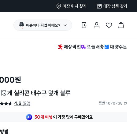
매장 위치 찾기
매장 상품 찾기
배송
이나
픽업
어때요?
로그인
마이페이지
찜 한 상품
장바구니
매장픽업
오늘배송
대량주문
,000
원
게뭉게 실리콘 배수구 덮개 블루
4.6
(92)
품번 1070738
4.6점
복사하기
최근 한달
89명
이
구매했어요
30대 여성
이 가장 많이
구매했어요
최근 한달
89명
이
구매했어요
방법
30대 여성
이 가장 많이
구매했어요