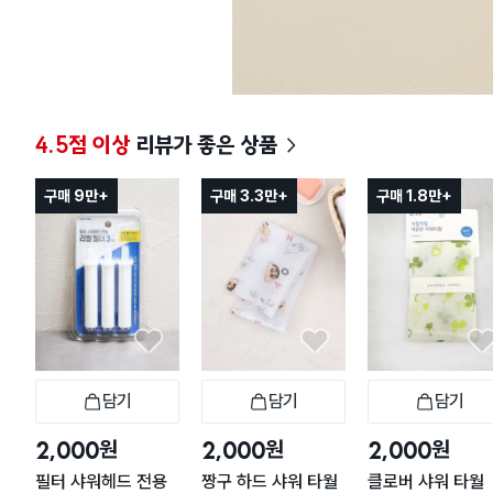
4.5점 이상
리뷰가 좋은 상품
구매 9만+
구매 3.3만+
구매 1.8만+
담기
담기
담기
장바구니
장바구니
장
원
원
원
2,000
2,000
2,000
필터 샤워헤드 전용
짱구 하드 샤워 타월
클로버 샤워 타월