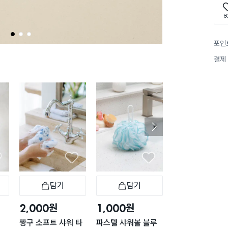
8
1
2
3
포인
결제
담기
담기
담기
바구니
장바구니
장바구니
장
원
원
원
2,000
1,000
5,000
짱구 소프트 샤워 타
파스텔 샤워볼 블루
비타민 샤워 필터 