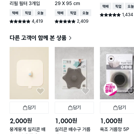
리필 필터 3개입
29 X 95 cm
택배배송
매장픽업
오늘
택배배송
매장픽업
오늘배송
택배배송
매장픽업
오늘배송
1,434
별점 4.9점
건 작성
4,419
2,409
별점 4.9점
별점 4.9점
건 작성
건 작성
다른 고객이 함께 본 상품
담기
담기
담기
장바구니
장바구니
장
원
원
원
2,000
1,000
1,000
뭉게뭉게 실리콘 배
실리콘 배수구 거름
욕조 거름망 5P