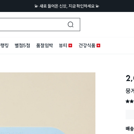
💫 새로 들어온 신상, 지금 확인하세요 💫
랭킹
별점5점
품절임박
뷰티
건강식품
2
뭉
별점 
배송