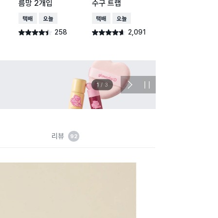
름망 2개입
수구 트랩
일반형
택배배송
오늘배송
택배배송
오늘배송
택배배송
오늘배송
258
2,091
1,27
별점 4.4점
별점 4.6점
별점 4.7점
건 작성
건 작성
건 작
이벤트
관심 
2
/
3
다
정
음
지
슬
라
이
드
리뷰
92