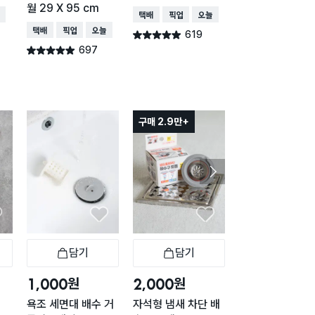
월 29 X 95 cm
몬)
배송
택배배송
매장픽업
오늘배송
택배배송
매장픽업
오늘배송
택배배송
매장픽업
오
619
별점 4.9점
건 작성
697
477
별점 4.9점
별점 4.9점
건 작성
건 작
구매 2.9만+
담기
담기
담기
바구니
장바구니
장바구니
장
원
원
원
1,000
2,000
1,000
욕조 세면대 배수 거
자석형 냄새 차단 배
실리콘 배수구 커