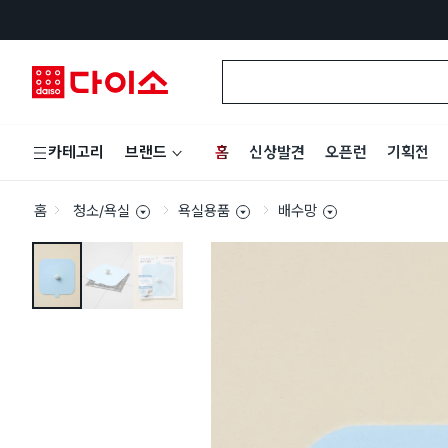
홈
신상발견
오픈런
기획전
카테고리
브랜드
홈
청소/욕실
욕실용품
배수망