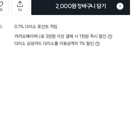
2,000원 장바구니 담기
1
05
54
트
0.1% 다이소 포인트 적립
카카오페이머니로 3만원 이상 결제 시 1천원 즉시 할인
다이소 삼성카드 다이소몰 이용금액의 1% 할인
담기
담기
담기
바구니
장바구니
장바구니
장
원
원
원
2,000
5,000
2,000
(레
퍼플 샤워 타월
비타민 샤워 필터 (라
토이스토리 랏소