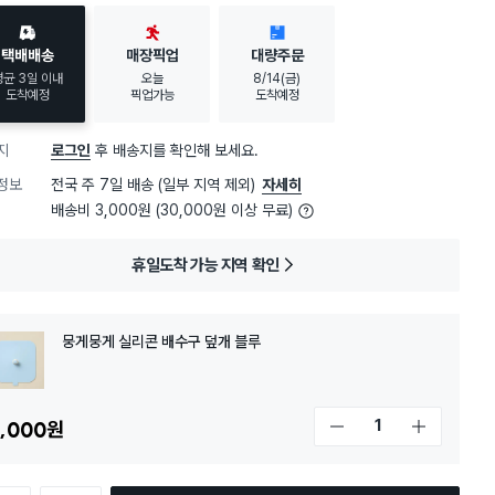
택배배송
매장픽업
대량주문
평균 3일 이내
오늘
8/14(금)
도착예정
픽업가능
도착예정
지
로그인
후 배송지를 확인해 보세요.
정보
전국 주 7일 배송 (일부 지역 제외)
자세히
배송비 3,000원 (30,000원 이상 무료)
휴일도착 가능 지역 확인
뭉게뭉게 실리콘 배수구 덮개 블루
,000
원
개수 감소
개수 증가