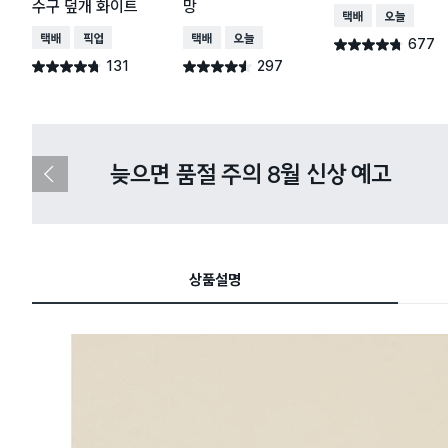
수구 덮개 화이트
망
택배배송
오늘배송
택배배송
매장픽업
택배배송
오늘배송
677
별점 4.7점
건 작성
131
297
별점 4.7점
별점 4.5점
건 작성
건 작성
다이소X카카오페이 8월 결제 혜택 
이
전
슬
라
이
드
상품설명