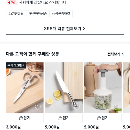
저렴하게 잘샀네요 감사합니다
재구매
👍완전꿀팁
💗구매욕상승
👀궁금증해결
396개 리뷰 전체보기
다른 고객이 함께 구매한 상품
전체보기
구매 3.2만+
담기
담기
담기
3,000
5,000
5,000
5,0
원
원
원