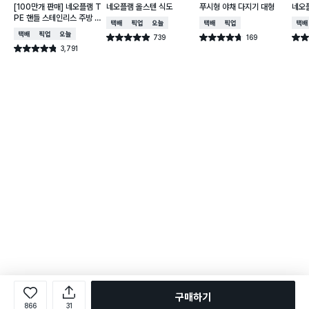
[100만개 판매] 네오플램 T
네오플램 올스텐 식도
푸시형 야채 다지기 대형
네오
PE 핸들 스테인리스 주방 가
택배배송
매장픽업
오늘배송
택배배송
매장픽업
택배
위
택배배송
매장픽업
오늘배송
739
169
별점 4.9점
별점 4.7점
별점 
건 작성
건 작성
3,791
별점 4.8점
건 작성
구매하기
866
31