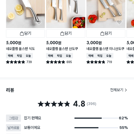
담기
담기
담기
5,000
5,000
3,000
5,0
원
원
원
네오플램 올스텐 식도
네오플램 올스텐 산도쿠
네오플램 올스텐 미니산도쿠
네오
택배배송
매장픽업
오늘배송
택배배송
매장픽업
오늘배송
택배배송
매장픽업
오늘배송
택배
739
695
719
별점 4.9점
별점 4.9점
별점 4.8점
별점 
건 작성
건 작성
건 작성
리뷰
전체보기
4.8
별점 4.8점
(396)
잡기 편해요
62%
그립감
보통이에요
55%
날카로움