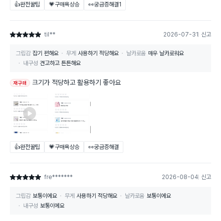
👍완전꿀팁
💗구매욕상승
👀궁금증해결
1
til**
2026-07-31
신고
별점 5점
그립감
잡기 편해요
무게
사용하기 적당해요
날카로움
매우 날카로워요
내구성
견고하고 튼튼해요
크기가 적당하고 활용하기 좋아요
재구매
👍완전꿀팁
💗구매욕상승
👀궁금증해결
fre*******
2026-08-04
신고
별점 5점
그립감
보통이에요
무게
사용하기 적당해요
날카로움
보통이에요
내구성
보통이에요