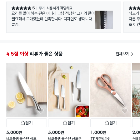
5
무게
사용하기 적당해요
별점 5점
별점 5
요리를 많이 하는 편은 아니라 그냥 적당한 크기의 칼이
식도가
필요해서 구매했는데 만족합니다. 디자인도 생각보다
다른 
깔끔.
하지만
손에 딱
4.5점 이상
리뷰가 좋은 상품
전체보기
담기
담기
담기
5,000
5,000
1,000
2,0
원
원
원
네오플램 올스텐 식도
네오플램 올스텐 산도쿠
TPR주방가위
스테