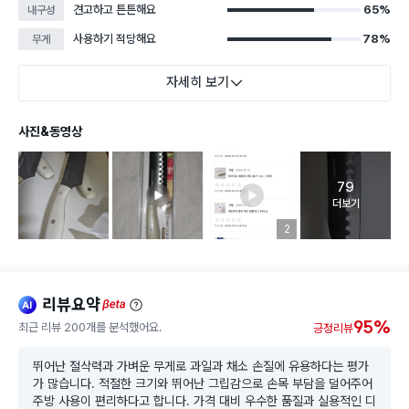
견고하고 튼튼해요
65%
내구성
사용하기 적당해요
78%
무게
자세히 보기
사진&동영상
79
고객 리뷰 
더보기
리뷰 이미지 등록 개수
2
리뷰요약
ai
beta
95%
최근 리뷰 200개를 분석했어요.
긍정리뷰
뛰어난 절삭력과 가벼운 무게로 과일과 채소 손질에 유용하다는 평가
가 많습니다. 적절한 크기와 뛰어난 그립감으로 손목 부담을 덜어주어
주방 사용이 편리하다고 합니다. 가격 대비 우수한 품질과 실용적인 디