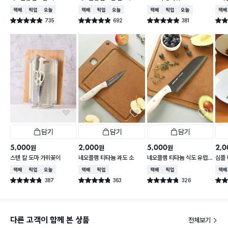
넓은
택배배송
매장픽업
오늘배송
택배배송
매장픽업
오늘배송
택배배송
매장픽업
오늘배송
택배
735
692
381
별점 4.9점
별점 4.9점
별점 4.9점
별점 
건 작성
건 작성
건 작성
담기
담기
담기
5,000
2,000
5,000
2,0
원
원
원
스텐 칼 도마 가위꽂이
네오플램 티타늄 과도 소
네오플램 티타늄 식도 유럽
심플
형
가위
택배배송
매장픽업
오늘배송
택배배송
매장픽업
택배배송
매장픽업
택배
387
363
326
별점 4.8점
별점 4.8점
별점 4.8점
별점 
건 작성
건 작성
건 작성
다른 고객이 함께 본 상품
전체보기