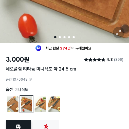
확대 보기
1
2
3
4
5
최근 한달
374명
이
구매했어요
30대 여성
이 가장 많이
구매했어요
3,000
원
4.8
(396)
최근 한달
374명
이
구매했어요
별점 4.8점
30대 여성
이 가장 많이
구매했어요
네오플램 티타늄 미니식도 약 24.5 cm
품번 1070648
복사하기
옵션
미니식도
과도 소
미니식도
아시아형 식도
유럽형 식도