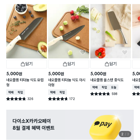
담기
담기
담기
5,000
5,000
5,000
5,0
원
원
원
네오플램 티타늄 식도 유럽
네오플램 티타늄 식도 아시
네오플램 올스텐 중식도
네오
형
아형
택배배송
매장픽업
오늘배송
택배
택배배송
매장픽업
택배배송
매장픽업
598
별점 4.8점
별점 
건 작성
326
172
별점 4.8점
별점 4.7점
건 작성
건 작성
관심 있는 신상 입고
무료로 알림 받기
3
3