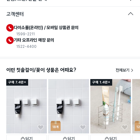
고객센터
다이소몰(온라인) / 모바일 상품권 문의
1599-2211
기타 오프라인 매장 문의
1522-4400
이런 칫솔걸이/꽂이 상품은 어때요?
전체보기
구매 7.4만+
구매 1.4만+
18개
1
담기
담기
담기