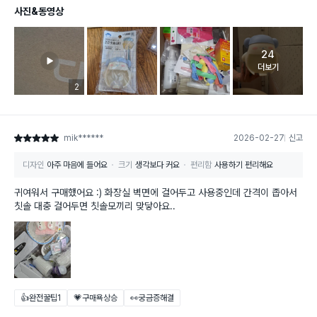
사진&동영상
24
고객 리뷰 
더보기
리뷰 이미지 등록 개수
2
mik******
2026-02-27
신고
별점 5점
디자인
아주 마음에 들어요
크기
생각보다 커요
편리함
사용하기 편리해요
귀여워서 구매했어요 :) 화장실 벽면에 걸어두고 사용중인데 간격이 좁아서
칫솔 대충 걸어두면 칫솔모끼리 맞닿아요..
👍완전꿀팁
1
💗구매욕상승
👀궁금증해결