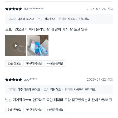
d01*********
2026-07-24
신고
별점 5점
디자인
마음에 들어요
크기
적당해요
편리함
사용하기 편리해요
오프라인으로 이뻐서 온라인 살 때 같이 사서 잘 쓰고 있음
👍완전꿀팁
💗구매욕상승
👀궁금증해결
goo*****
2026-07-22
신고
별점 5점
디자인
아주 마음에 들어요
크기
적당해요
편리함
사용하기 편리해요
넘넘 기여워요ㅠㅠ 안그래도 요런 캐릭터 모양 찾고있었는데 완내스🥹🫶🏻
👍완전꿀팁
💗구매욕상승
👀궁금증해결