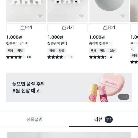
담기
담기
담기
1,000
1,000
1,000
1,0
원
원
원
칫솔걸이 강아지
칫솔걸이 팬더
흡착형 칫솔걸이
클리어
입)
택배배송
매장픽업
택배배송
매장픽업
택배배송
매장픽업
오늘배송
택배
60
105
43
별점 3.9점
별점 3.9점
별점 4.3점
건 작성
건 작성
건 작성
별점 
늦으면 품절 주의
8월 신상 예고
1
3
상품설명
리뷰
111