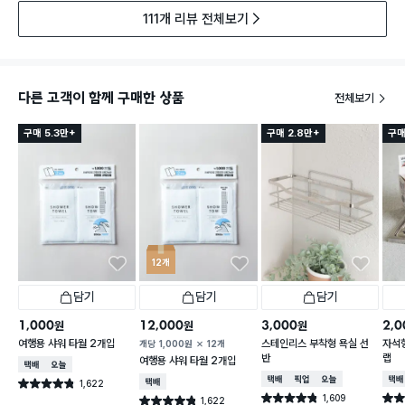
111개 리뷰 전체보기
다른 고객이 함께 구매한 상품
전체보기
구매 5.3만+
구매 2.8만+
구매
12개
담기
담기
담기
1,000
12,000
3,000
2,0
원
원
원
여행용 샤워 타월 2개입
스테인리스 부착형 욕실 선
자석형
개당
1,000
원
12개
반
랩
여행용 샤워 타월 2개입
택배배송
오늘배송
택배배송
매장픽업
오늘배송
택배
1,622
택배배송
별점 4.8점
건 작성
1,609
별점 4.8점
별점 
1,622
별점 4.8점
건 작성