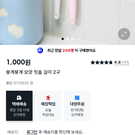
확대 보기
1
2
3
최근 한달
209명
이
구매했어요
30대 여성
이 가장 많이
구매했어요
1,000
원
4.8
(111)
최근 한달
209명
이
구매했어요
별점 4.8점
30대 여성
이 가장 많이
구매했어요
뭉게뭉게 모양 칫솔 걸이 2구
품번 1070626
복사하기
택배배송
매장픽업
대량주문
평균 3일 이내
오늘
8/18(화)
도착예정
픽업가능
도착예정
배송지
로그인
후 배송지를 확인해 보세요.