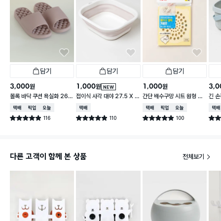
담기
담기
담기
3,000
1,000
1,000
3,0
원
원
원
NEW
볼록 바닥 쿠션 욕실화 260
접이식 사각 대야 27.5 X 2
간단 배수구망 시트 원형 중
긴 손
~280 mm
3 cm
형 15매입
택배배송
매장픽업
오늘배송
택배배송
택배배송
매장픽업
오늘배송
택배
116
110
100
별점 4.9점
별점 4.9점
별점 4.9점
별점 
건 작성
건 작성
건 작성
다른 고객이 함께 본 상품
전체보기