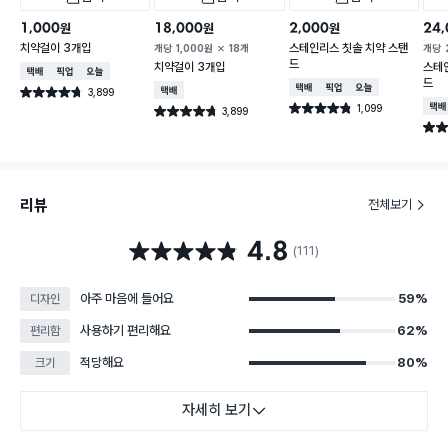
1,000
18,000
2,000
24,
원
원
원
치약걸이 3개입
스테인리스 칫솔 치약 스탠
개당
1,000
원
18개
개당
드
치약걸이 3개입
스테
택배배송
매장픽업
오늘배송
드
택배배송
매장픽업
오늘배송
3,899
택배배송
별점 4.7점
건 작성
1,099
택배
별점 4.8점
3,899
별점 4.7점
건 작성
건 작성
별점 
리뷰
전체보기
4.8
별점 4.8점
(111)
아주 마음에 들어요
59%
디자인
사용하기 편리해요
62%
편리함
적당해요
80%
크기
자세히 보기