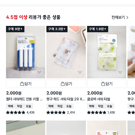
4.5점 이상
리뷰가 좋은 상품
전체보기
구매 9만+
구매 3.3만+
구매 1.8만+
담기
담기
담기
2,000
2,000
2,000
2,0
원
원
원
필터 샤워헤드 전용 리필 필
짱구 하드 샤워 타월 29 X
클로버 샤워 타월
짱구 
터 3개입
95 cm
X 9
택배배송
매장픽업
오늘배송
택배배송
매장픽업
오늘배송
택배배송
매장픽업
오늘배송
택배
4,436
2,414
1,436
별점 4.9점
별점 4.9점
별점 4.9점
별점 
건 작성
건 작성
건 작성