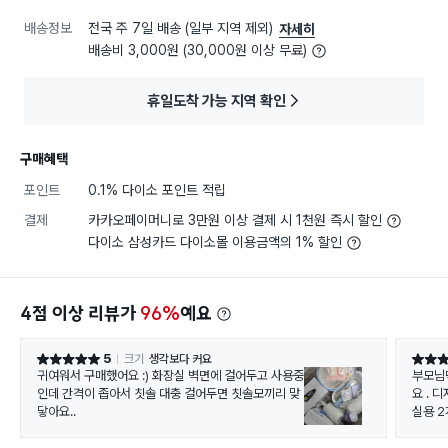
배송정보
전국 주 7일 배송 (일부 지역 제외)
자세히
배송비 3,000원 (30,000원 이상 무료)
휴일도착 가능 지역 확인
구매혜택
포인트
0.1% 다이소 포인트 적립
결제
카카오페이머니로 3만원 이상 결제 시 1천원 즉시 할인
다이소 삼성카드 다이소몰 이용금액의 1% 할인
4점 이상 리뷰가
96%
예요
5
크기
생각보다 커요
별점 5점
별점 5
귀여워서 구매했어요 :) 화장실 벽면에 걸어두고 사용중
부모님
인데 간격이 좁아서 칫솔 대충 걸어두면 칫솔모끼리 맞
요 . 
닿아요..
실용 2
시간이
저렴해