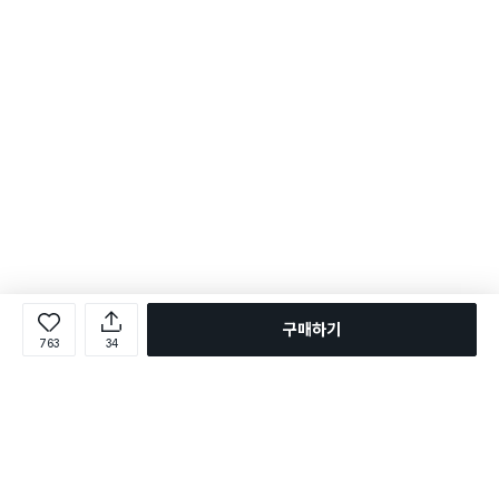
구매하기
763
34
로그인
온라인 다이소몰 1599-2211
온라인 다이소몰
다이소 매장 1522-4400
다이소 매장