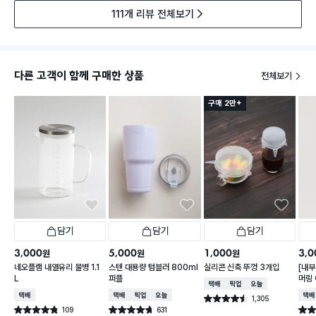
111개 리뷰 전체보기
다른 고객이 함께 구매한 상품
전체보기
구매 2만+
담기
담기
담기
3,000
5,000
1,000
3,0
원
원
원
네오플램 내열유리 물병 1.1
스텐 대용량 텀블러 800ml
실리콘 신축 뚜껑 3개입
[내부
L
퍼플
머링
택배배송
매장픽업
오늘배송
컵 3
택배배송
택배배송
매장픽업
오늘배송
택배
1,305
별점 4.5점
건 작성
109
631
별점 4.8점
별점 4.7점
별점 
건 작성
건 작성