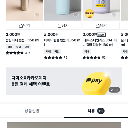
담기
담기
담기
3,000
5,000
3,000
5,0
원
원
원
NEW
슬림 미니 텀블러 150 ml
베이직 핸들 텀블러 350 m
[내부 스테인리스 304] 미
실리콘
l
니 컬러 텀블러 180 ml
ml
택배배송
매장픽업
오늘배송
택배배송
매장픽업
택배배송
택배
307
별점 4.7점
건 작성
75
52
별점 4.9점
별점 4.7점
별점 
건 작성
건 작성
관심 있는 신상 입고
무료로 알림 받기
3
3
상품설명
리뷰
111