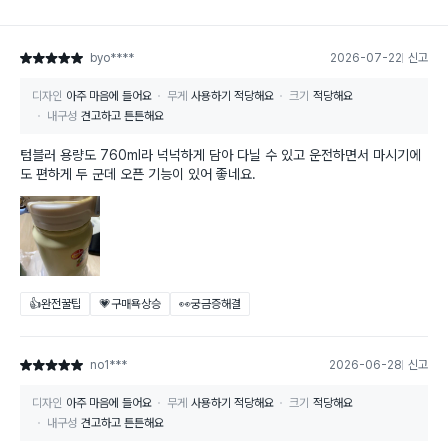
byo****
2026-07-22
신고
별점 5점
디자인
아주 마음에 들어요
무게
사용하기 적당해요
크기
적당해요
내구성
견고하고 튼튼해요
텀블러 용량도 760ml라 넉넉하게 담아 다닐 수 있고 운전하면서 마시기에
도 편하게 두 군데 오픈 기능이 있어 좋네요.
👍완전꿀팁
💗구매욕상승
👀궁금증해결
no1***
2026-06-28
신고
별점 5점
디자인
아주 마음에 들어요
무게
사용하기 적당해요
크기
적당해요
내구성
견고하고 튼튼해요