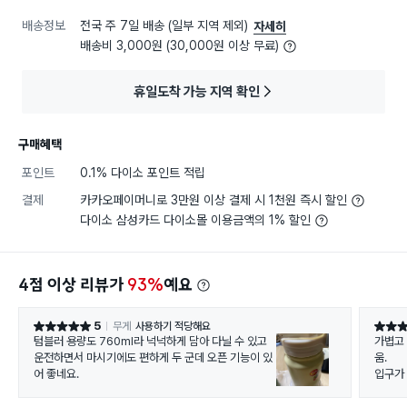
배송정보
전국 주 7일 배송 (일부 지역 제외)
자세히
배송비 3,000원 (30,000원 이상 무료)
휴일도착 가능 지역 확인
구매혜택
포인트
0.1% 다이소 포인트 적립
결제
카카오페이머니로 3만원 이상 결제 시 1천원 즉시 할인
다이소 삼성카드 다이소몰 이용금액의 1% 할인
4점 이상 리뷰가
93%
예요
5
무게
사용하기 적당해요
별점 5점
별점 5
텀블러 용량도 760ml라 넉넉하게 담아 다닐 수 있고
가볍고 
운전하면서 마시기에도 편하게 두 군데 오픈 기능이 있
움.
어 좋네요.
입구가
연마제