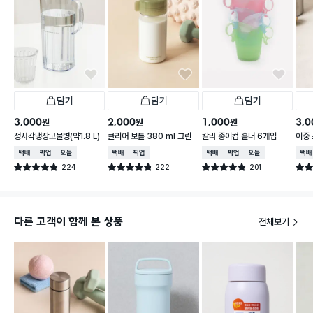
담기
담기
담기
3,000
2,000
1,000
3,0
원
원
원
정사각냉장고물병(약1.8 L)
클리어 보틀 380 ml 그린
칼라 종이컵 홀더 6개입
이중 
l
택배배송
매장픽업
오늘배송
택배배송
매장픽업
택배배송
매장픽업
오늘배송
택배
224
222
201
별점 4.8점
별점 4.8점
별점 4.8점
별점 
건 작성
건 작성
건 작성
다른 고객이 함께 본 상품
전체보기