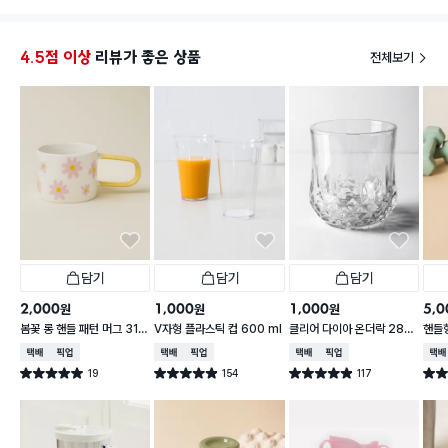
4.5점 이상
리뷰가 좋은 상품
전체보기
담기
담기
담기
2,000
1,000
1,000
5,0
원
원
원
봄꽃 롱 핸들 패턴 머그 310
V자형 플라스틱 컵 600 ml
클리어 다이아 온더락 280
핸들
ml
ml
0 m
택배배송
매장픽업
택배배송
매장픽업
택배배송
매장픽업
택배
19
154
117
별점 5.0점
별점 4.9점
별점 4.9점
별점 
건 작성
건 작성
건 작성