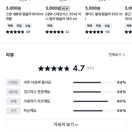
5,000
3,000
5,000
3,0
원
원
원
NEW
스텐 대용량 텀블러 800ml
[내부 스테인리스 304] 미
와이드 빨대 텀블러 500 m
둥근 
퍼플
니 컬러 텀블러 180 ml
l
아이
택배배송
매장픽업
오늘배송
택배배송
택배배송
매장픽업
오늘배송
택배
631
52
103
별점 4.7점
별점 4.7점
별점 4.7점
별점 
건 작성
건 작성
건 작성
리뷰
전체보기
4.7
별점 4.7점
(111)
아주 마음에 들어요
64%
디자인
견고하고 튼튼해요
64%
내구성
사용하기 적당해요
80%
무게
적당해요
68%
크기
자세히 보기