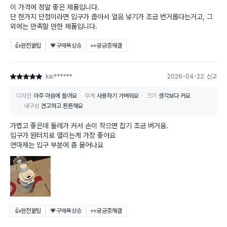
이 가격에 정말 좋은 제품입니다.
단 한가지 단점이라면 입구가 좁아서 얼음 넣기가 조금 번거롭다는거고, 그
외에는 만족할 만한 제품입니다.
👍완전꿀팁
💗구매욕상승
👀궁금증해결
kai******
2026-04-22
신고
별점 5점
디자인
아주 마음에 들어요
무게
사용하기 가벼워요
크기
생각보다 커요
내구성
견고하고 튼튼해요
가볍고 좋은데 둘레가 커서 손이 작으면 잡기 조금 버거움.
입구가 원터치로 열리는게 가장 좋아요
연마제는 입구 부분에 좀 묻어나요
👍완전꿀팁
💗구매욕상승
👀궁금증해결