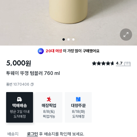
확대 보기
1
2
3
최근 한달
120명
이
구매했어요
20대 여성
이 가장 많이
구매했어요
5,000
원
4.7
(111)
최근 한달
120명
이
구매했어요
별점 4.7점
20대 여성
이 가장 많이
구매했어요
투웨이 뚜껑 텀블러 760 ml
품번 1070406
복사하기
택배배송
매장픽업
대량주문
평균 3일 이내
8/8(토)
8/18(화)
도착예정
픽업가능
도착예정
배송지
로그인
후 배송지를 확인해 보세요.