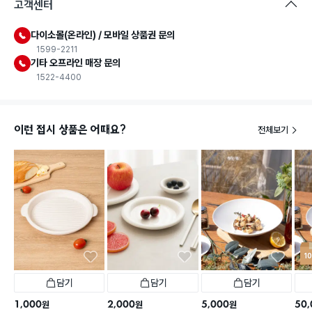
고객센터
다이소몰(온라인) / 모바일 상품권 문의
1599-2211
기타 오프라인 매장 문의
1522-4400
이런 접시 상품은 어때요?
전체보기
1
담기
담기
담기
1,000
2,000
5,000
50,
원
원
원