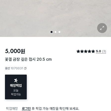
확대 보기
1
2
3
5,000
원
5.0
(3)
별점 5.0점
꽃결 금장 깊은 접시 20.5 cm
품번 1070031
복사하기
매장픽업
오늘
픽업가능
픽업매장
로그인
후 픽업 가능 매장을 확인해 보세요.