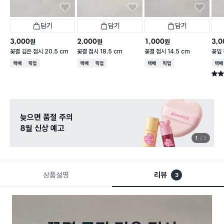
담기
담기
담기
3,000
2,000
1,000
3,0
원
원
원
꽃결 깊은 접시 20.5 cm
꽃결 접시 18.5 cm
꽃결 접시 14.5 cm
꽃잎 
택배배송
매장픽업
택배배송
매장픽업
택배배송
매장픽업
택배
별점 
늦으면 품절 주의
8월 신상 예고
1
3
상품설명
리뷰
3