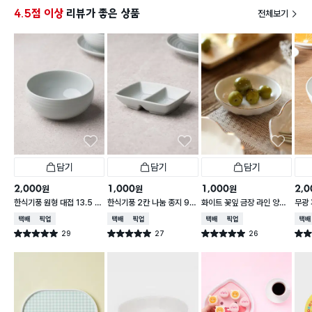
4.5점 이상
리뷰가 좋은 상품
전체보기
담기
담기
담기
2,000
1,000
1,000
2,0
원
원
원
한식기풍 원형 대접 13.5 c
한식기풍 2칸 나눔 종지 9 c
화이트 꽃잎 금장 라인 양각
무광 
m
m
종지 10 cm
접 1
택배배송
매장픽업
택배배송
매장픽업
택배배송
매장픽업
택배
29
27
26
별점 5.0점
별점 5.0점
별점 5.0점
별점 
건 작성
건 작성
건 작성