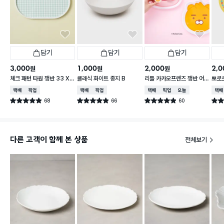
담기
담기
담기
3,000
1,000
2,000
2,0
원
원
원
체크 패턴 타원 쟁반 33 X
클래식 화이트 종지 B
리틀 카카오프렌즈 쟁반 어
뽀로로
21 cm
피치 약 24.5X25cm
cm 
택배배송
매장픽업
택배배송
매장픽업
택배배송
매장픽업
오늘배송
택배
68
66
60
별점 4.9점
별점 4.9점
별점 4.9점
별점 
건 작성
건 작성
건 작성
다른 고객이 함께 본 상품
전체보기