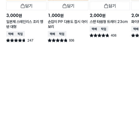
담기
담기
담기
3,000
1,000
2,000
2,0
원
원
원
일본제 스테인리스 조리 쟁
손잡이 PP 다용도 접시 아이
스텐 타원형 트레이 23cm
화이트
반 대형
보리
택배배송
매장픽업
택배
택배배송
매장픽업
택배배송
매장픽업
406
별점 4.8점
별점 
건 작성
247
936
별점 4.7점
별점 4.8점
건 작성
건 작성