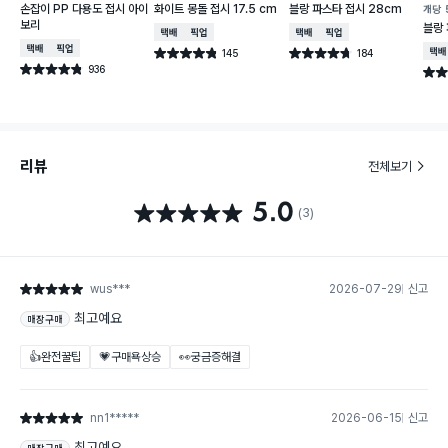
손잡이 PP 다용도 접시 아이
화이트 몽돌 접시 17.5 cm
블랑 파스타 접시 28cm
개당
보리
블랑 
택배배송
매장픽업
택배배송
매장픽업
택배배송
매장픽업
145
184
택배
별점 4.8점
별점 4.7점
건 작성
건 작성
936
별점 4.8점
별점 
건 작성
리뷰
전체보기
5.0
별점 5.0점
(3)
wus***
2026-07-29
신고
별점 5점
최고예요
매장구매
👍완전꿀팁
💗구매욕상승
👀궁금증해결
nn1*****
2026-06-15
신고
별점 5점
최고예요