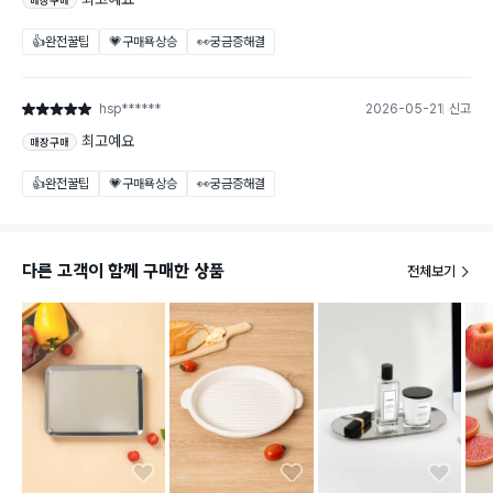
매장구매
👍완전꿀팁
💗구매욕상승
👀궁금증해결
hsp******
2026-05-21
신고
별점 5점
최고예요
매장구매
👍완전꿀팁
💗구매욕상승
👀궁금증해결
다른 고객이 함께 구매한 상품
전체보기