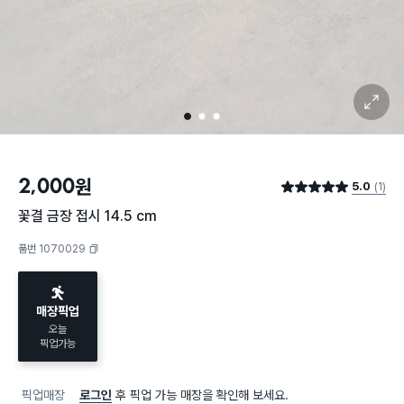
확대 보기
1
2
3
2,000
원
5.0
(1)
별점 5.0점
꽃결 금장 접시 14.5 cm
품번 1070029
복사하기
매장픽업
오늘
픽업가능
픽업매장
로그인
후 픽업 가능 매장을 확인해 보세요.