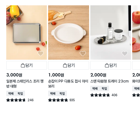
담기
담기
담기
3,000
1,000
2,000
2,0
원
원
원
일본제 스테인리스 조리 쟁
손잡이 PP 다용도 접시 아이
스텐 타원형 트레이 23cm
화이트
반 대형
보리
택배배송
매장픽업
택배
택배배송
매장픽업
택배배송
매장픽업
406
별점 4.8점
별점 
건 작성
246
935
별점 4.7점
별점 4.8점
건 작성
건 작성