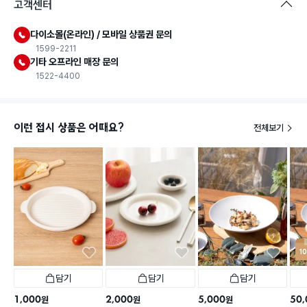
고객센터
다이소몰(온라인) / 모바일 상품권 문의
1599-2211
기타 오프라인 매장 문의
1522-4400
이런 접시 상품은 어때요?
전체보기
1
담기
담기
담기
1,000
2,000
5,000
50,
원
원
원