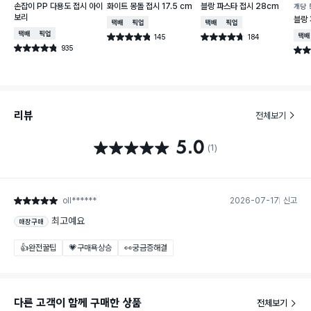
손잡이 PP 다용도 접시 아이
화이트 몽돌 접시 17.5 cm
블랑 파스타 접시 28cm
개당
보리
블랑 
택배배송
매장픽업
택배배송
매장픽업
택배배송
매장픽업
145
184
택배
별점 4.8점
별점 4.7점
건 작성
건 작성
935
별점 4.8점
별점 
건 작성
리뷰
전체보기
5.0
별점 5.0점
(1)
oll******
2026-07-17
신고
별점 5점
최고예요
매장구매
👍완전꿀팁
💗구매욕상승
👀궁금증해결
다른 고객이 함께 구매한 상품
전체보기