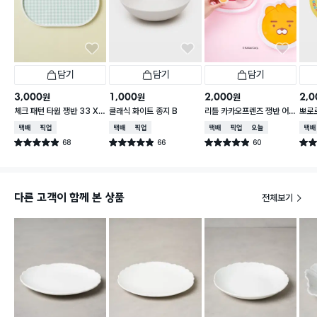
담기
담기
담기
3,000
1,000
2,000
2,0
원
원
원
체크 패턴 타원 쟁반 33 X
클래식 화이트 종지 B
리틀 카카오프렌즈 쟁반 어
뽀로로
21 cm
피치 약 24.5X25cm
cm 
택배배송
매장픽업
택배배송
매장픽업
택배배송
매장픽업
오늘배송
택배
68
66
60
별점 4.9점
별점 4.9점
별점 4.9점
별점 
건 작성
건 작성
건 작성
다른 고객이 함께 본 상품
전체보기