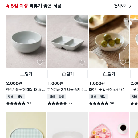
4.5점 이상
리뷰가 좋은 상품
전체보기
담기
담기
담기
2,000
1,000
1,000
2,0
원
원
원
한식기풍 원형 대접 13.5 c
한식기풍 2칸 나눔 종지 9 c
화이트 꽃잎 금장 라인 양각
무광 
m
m
종지 10 cm
접 1
택배배송
매장픽업
택배배송
매장픽업
택배배송
매장픽업
택배
29
27
26
별점 5.0점
별점 5.0점
별점 5.0점
별점 
건 작성
건 작성
건 작성