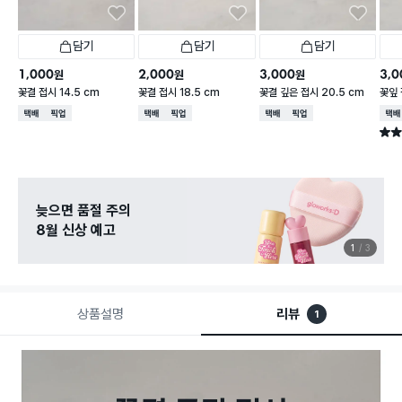
담기
담기
담기
1,000
2,000
3,000
3,0
원
원
원
꽃결 접시 14.5 cm
꽃결 접시 18.5 cm
꽃결 깊은 접시 20.5 cm
꽃잎 
택배배송
매장픽업
택배배송
매장픽업
택배배송
매장픽업
택배
별점 
늦으면 품절 주의
8월 신상 예고
1
3
상품설명
리뷰
1