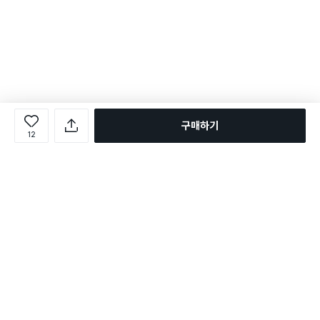
구매하기
12
로그인
온라인 다이소몰 1599-2211
온라인 다이소몰
다이소 매장 1522-4400
다이소 매장
평일 09:00 ~ 18:00
평일 09:00 ~ 18:00
주문조회
매장 상품 찾기
취소/교환/반품 신청
매장 위치 찾기
공지사항
1:1 문의
FAQ
고객센터