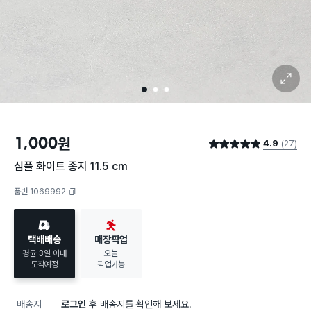
확대 보기
1
2
3
1,000
원
4.9
(27)
별점 4.9점
심플 화이트 종지 11.5 cm
품번 1069992
복사하기
택배배송
매장픽업
평균 3일 이내
오늘
도착예정
픽업가능
배송지
로그인
후 배송지를 확인해 보세요.