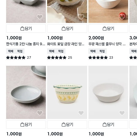
담기
담기
담기
1,000
1,000
2,000
3,0
원
원
원
한식기풍 2칸 나눔 종지 9 c
화이트 꽃잎 금장 라인 양각
무광 파스텔 줄무늬 양각 대
본차
m
종지 10 cm
접 13 cm
접시 
택배배송
매장픽업
택배배송
매장픽업
택배배송
매장픽업
택배
27
25
23
별점 5.0점
별점 5.0점
별점 5.0점
별점 
건 작성
건 작성
건 작성
담기
담기
담기
1,000
1,000
1,000
1,0
원
원
원