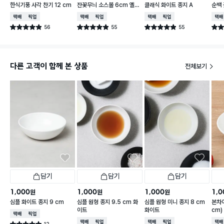
한식기풍 사각 찬기 12 cm
잔꽃무늬 소스볼 6cm 옐로
클래식 화이트 종지 A
순백 
우
택배배송
매장픽업
택배배송
매장픽업
택배배송
매장픽업
택배
56
55
55
별점 4.9점
별점 4.9점
별점 4.9점
별점 
건 작성
건 작성
건 작성
다른 고객이 함께 본 상품
전체보기
담기
담기
담기
1,000
1,000
1,000
1,0
원
원
원
심플 화이트 종지 9 cm
심플 원형 종지 9.5 cm 화
심플 원형 미니 종지 8 cm
본차
이트
화이트
cm)
택배배송
매장픽업
택배배송
매장픽업
택배배송
매장픽업
택배
12