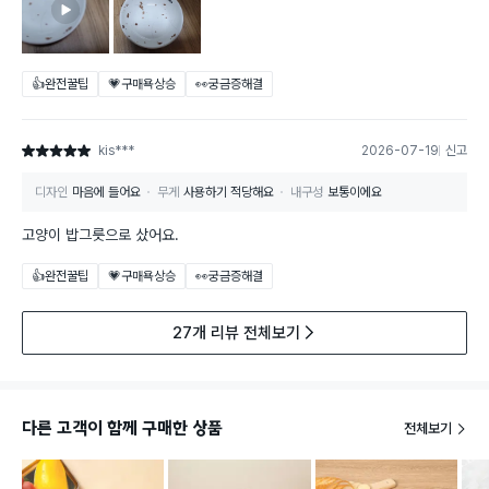
👍완전꿀팁
💗구매욕상승
👀궁금증해결
kis***
2026-07-19
신고
별점 5점
디자인
마음에 들어요
무게
사용하기 적당해요
내구성
보통이에요
고양이 밥그릇으로 샀어요.
👍완전꿀팁
💗구매욕상승
👀궁금증해결
27개 리뷰 전체보기
다른 고객이 함께 구매한 상품
전체보기