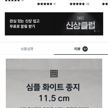
별점 5.0점
건 작성
11
22
별점 4.7점
별점 4.8점
별점 
건 작성
건 작성
관심 있는 신상 입고
무료로 알림 받기
3
3
상품설명
리뷰
27