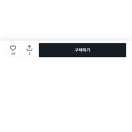
구매하기
29
2
로그인
온라인 다이소몰 1599-2211
온라인 다이소몰
다이소 매장 1522-4400
다이소 매장
평일 09:00 ~ 18:00
평일 09:00 ~ 18:00
주문조회
매장 상품 찾기
취소/교환/반품 신청
매장 위치 찾기
공지사항
1:1 문의
FAQ
고객센터