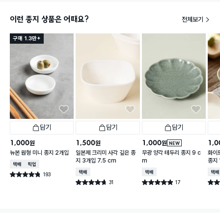
이런 종지 상품은 어때요?
전체보기
구매 1.3만+
담기
담기
담기
1,000
1,500
1,000
1,0
원
원
원
NEW
뉴본 원형 미니 종지 2개입
일본제 크리미 사각 깊은 종
무광 양각 테두리 종지 9 c
화이트
지 3개입 7.5 cm
m
종지 
택배배송
매장픽업
택배배송
택배배송
택배
193
별점 4.8점
건 작성
31
17
별점 4.7점
별점 4.9점
별점 
건 작성
건 작성