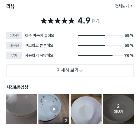
리뷰
전체보기
4.9
별점 4.9점
(27)
아주 마음에 들어요
59%
디자인
견고하고 튼튼해요
59%
내구성
사용하기 적당해요
76%
무게
자세히 보기
사진&동영상
2
고객 리뷰 
더보기
리뷰 이미지 등록 개수
2