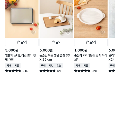
담기
담기
담기
3,000
5,000
1,000
5,0
원
원
원
일본제 스테인리스 조리 쟁
논슬립 우드 쟁반 플랫 33
손잡이 PP 다용도 접시 아이
클리어
반 대형
X 25 cm
보리
X2
택배배송
매장픽업
택배배송
매장픽업
오늘배송
택배배송
매장픽업
택배
245
125
928
별점 4.7점
별점 4.6점
별점 4.8점
별점 
건 작성
건 작성
건 작성