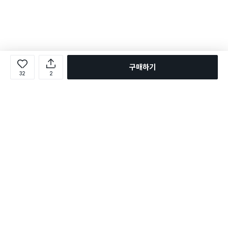
구매하기
32
2
로그인
온라인 다이소몰 1599-2211
온라인 다이소몰
다이소 매장 1522-4400
다이소 매장
평일 09:00 ~ 18:00
평일 09:00 ~ 18:00
주문조회
매장 상품 찾기
취소/교환/반품 신청
매장 위치 찾기
공지사항
1:1 문의
FAQ
고객센터
1:1 문의
제휴문의