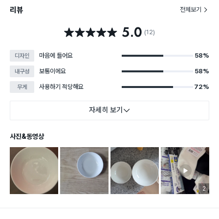
리뷰
전체보기
5.0
별점 5.0점
(12)
마음에 들어요
58%
디자인
보통이에요
58%
내구성
사용하기 적당해요
72%
무게
자세히 보기
사진&동영상
리뷰 이미
2