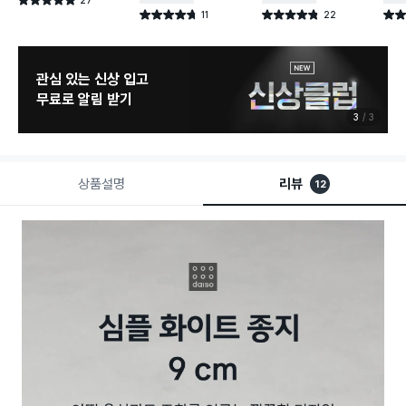
별점 4.9점
건 작성
11
22
별점 4.7점
별점 4.8점
별점 
건 작성
건 작성
관심 있는 신상 입고
무료로 알림 받기
3
3
상품설명
리뷰
12