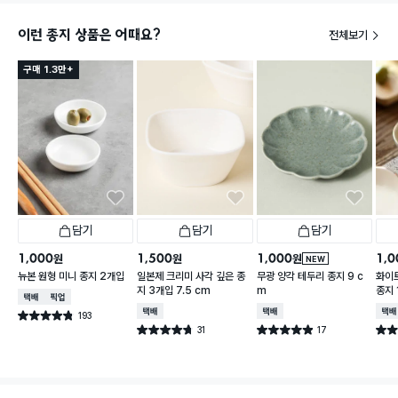
이런 종지 상품은 어때요?
전체보기
구매 1.3만+
담기
담기
담기
1,000
1,500
1,000
1,0
원
원
원
NEW
뉴본 원형 미니 종지 2개입
일본제 크리미 사각 깊은 종
무광 양각 테두리 종지 9 c
화이트
지 3개입 7.5 cm
m
종지 
택배배송
매장픽업
택배배송
택배배송
택배
193
별점 4.8점
건 작성
31
17
별점 4.7점
별점 4.9점
별점 
건 작성
건 작성