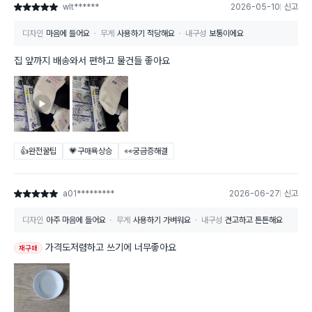
wlt******
2026-05-10
신고
별점 5점
디자인
마음에 들어요
무게
사용하기 적당해요
내구성
보통이에요
집 앞까지 배송와서 편하고 물건들 좋아요
👍완전꿀팁
💗구매욕상승
👀궁금증해결
a01*********
2026-06-27
신고
별점 5점
디자인
아주 마음에 들어요
무게
사용하기 가벼워요
내구성
견고하고 튼튼해요
가격도저렴하고 쓰기에 너무좋아요
재구매