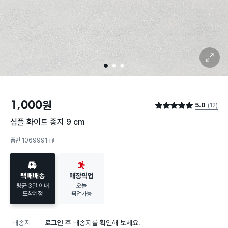
확대 보기
1
2
3
1,000
원
5.0
(12)
별점 5.0점
심플 화이트 종지 9 cm
품번 1069991
복사하기
택배배송
매장픽업
평균 3일 이내
오늘
도착예정
픽업가능
배송지
로그인
후 배송지를 확인해 보세요.