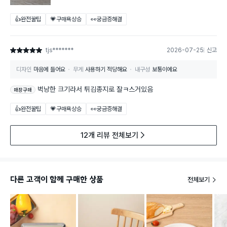
👍완전꿀팁
💗구매욕상승
👀궁금증해결
tjs*******
2026-07-25
신고
별점 5점
디자인
마음에 들어요
무게
사용하기 적당해요
내구성
보통이에요
벅낭한 크기라서 튀김종지로 잘ㅋ스거있음
매장구매
👍완전꿀팁
💗구매욕상승
👀궁금증해결
12개 리뷰 전체보기
다른 고객이 함께 구매한 상품
전체보기