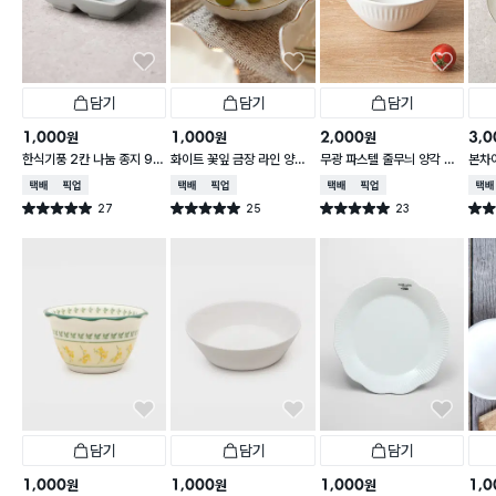
담기
담기
담기
1,000
1,000
2,000
3,0
원
원
원
한식기풍 2칸 나눔 종지 9 c
화이트 꽃잎 금장 라인 양각
무광 파스텔 줄무늬 양각 대
본차
m
종지 10 cm
접 13 cm
접시 
택배배송
매장픽업
택배배송
매장픽업
택배배송
매장픽업
택배
27
25
23
별점 5.0점
별점 5.0점
별점 5.0점
별점 
건 작성
건 작성
건 작성
담기
담기
담기
1,000
1,000
1,000
1,0
원
원
원