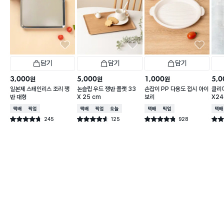
담기
담기
담기
3,000
5,000
1,000
5,0
원
원
원
일본제 스테인리스 조리 쟁
논슬립 우드 쟁반 플랫 33
손잡이 PP 다용도 접시 아이
클리어
반 대형
X 25 cm
보리
X2
택배배송
매장픽업
택배배송
매장픽업
오늘배송
택배배송
매장픽업
택배
245
125
928
별점 4.7점
별점 4.6점
별점 4.8점
별점 
건 작성
건 작성
건 작성