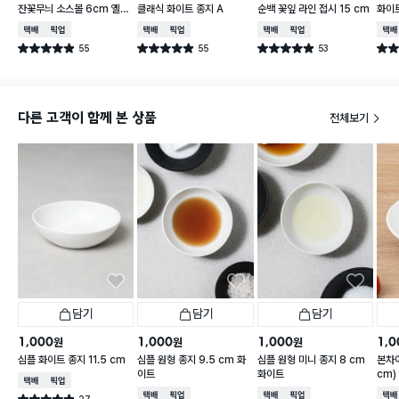
잔꽃무늬 소스볼 6cm 옐로
클래식 화이트 종지 A
순백 꽃잎 라인 접시 15 cm
화이트
우
택배배송
매장픽업
택배배송
매장픽업
택배배송
매장픽업
택배
55
55
53
별점 4.9점
별점 4.9점
별점 4.9점
별점 
건 작성
건 작성
건 작성
다른 고객이 함께 본 상품
전체보기
담기
담기
담기
1,000
1,000
1,000
1,0
원
원
원
심플 화이트 종지 11.5 cm
심플 원형 종지 9.5 cm 화
심플 원형 미니 종지 8 cm
본차
이트
화이트
cm)
택배배송
매장픽업
택배배송
매장픽업
택배배송
매장픽업
택배
27