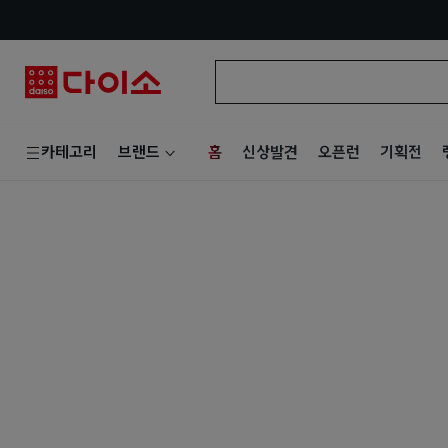
홈
신상발견
오픈런
기획전
카테고리
브랜드