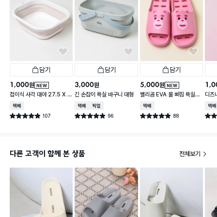
담기
담기
담기
1,000
3,000
5,000
1,0
원
원
원
NEW
NEW
접이식 사각 대야 27.5 X 2
긴 손잡이 욕실 바구니 대형
벨리곰 EVA 물 빠짐 욕실화
디즈
3 cm
260~280 mm
컵
택배배송
택배배송
매장픽업
택배배송
택배
107
96
88
별점 4.9점
별점 4.9점
별점 4.9점
별점 
건 작성
건 작성
건 작성
다른 고객이 함께 본 상품
전체보기