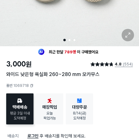
확대 보기
1
2
3
최근 한달
789명
이
구매했어요
30대 여성
이 가장 많이
구매했어요
3,000
원
최근 한달
789명
이
구매했어요
4.8
(554)
별점 4.8점
30대 여성
이 가장 많이
구매했어요
와이드 낮은형 욕실화 260~280 mm 모카무스
품번 1069718
복사하기
택배배송
매장픽업
대량주문
평균 3일 이내
오늘
8/14(금)
도착예정
픽업가능
도착예정
배송지
로그인
후 배송지를 확인해 보세요.