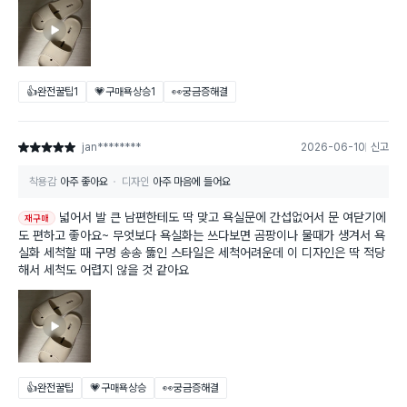
👍완전꿀팁
1
💗구매욕상승
1
👀궁금증해결
jan********
2026-06-10
신고
별점 5점
착용감
아주 좋아요
디자인
아주 마음에 들어요
넓어서 발 큰 남편한테도 딱 맞고 욕실문에 간섭없어서 문 여닫기에
재구매
도 편하고 좋아요~ 무엇보다 욕실화는 쓰다보면 곰팡이나 물때가 생겨서 욕
실화 세척할 때 구멍 송송 뚫인 스타일은 세척어려운데 이 디자인은 딱 적당
해서 세척도 어렵지 않을 것 같아요
👍완전꿀팁
💗구매욕상승
👀궁금증해결