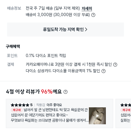
배송정보
전국 주 7일 배송 (일부 지역 제외)
자세히
배송비 3,000원 (30,000원 이상 무료)
휴일도착 가능 지역 확인
구매혜택
포인트
0.1% 다이소 포인트 적립
결제
카카오페이머니로 3만원 이상 결제 시 1천원 즉시 할인
다이소 삼성카드 다이소몰 이용금액의 1% 할인
4점 이상 리뷰가
96%
예요
5
착용감
아주 좋아요
별점 5점
별점 5
넓어서 발 큰 남편한테도 딱 맞고 욕실문에 간
재구매
재구매
섭없어서 문 여닫기에도 편하고 좋아요~
섭없어
무엇보다 욕실화는 쓰다보면 곰팡이나 물때가 생겨서
실화는
욕실화 세척할 때 구멍 송송 뚫인 스타일은 세척어려운
할 때 
데
은 딱 