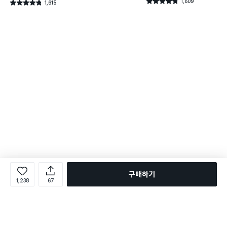
1,609
별점 4.8점
1,615
별점 4.8점
건 작성
건 작성
구매하기
1,238
67
로그인