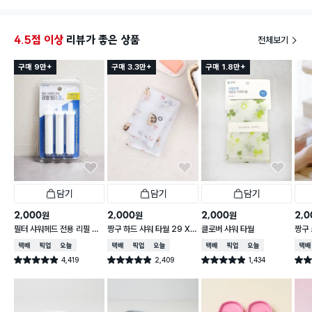
이 디자인은 딱 적당해서 세척도 어렵지 않을 것 같아요
4.5점 이상
리뷰가 좋은 상품
전체보기
구매 9만+
구매 3.3만+
구매 1.8만+
담기
담기
담기
2,000
2,000
2,000
2,0
원
원
원
필터 샤워헤드 전용 리필 필
짱구 하드 샤워 타월 29 X
클로버 샤워 타월
짱구 
터 3개입
95 cm
X 9
택배배송
매장픽업
오늘배송
택배배송
매장픽업
오늘배송
택배배송
매장픽업
오늘배송
택배
4,419
2,409
1,434
별점 4.9점
별점 4.9점
별점 4.9점
별점 
건 작성
건 작성
건 작성