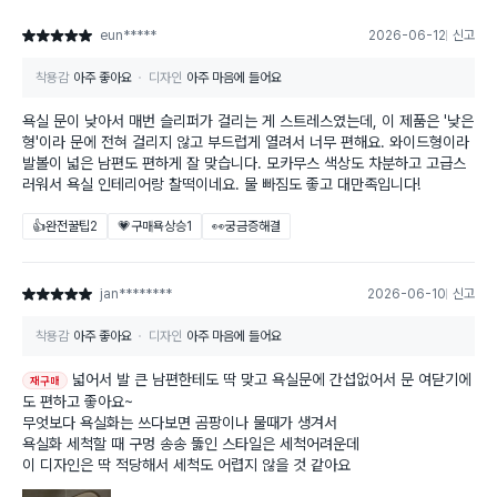
eun*****
2026-06-12
신고
별점 5점
착용감
아주 좋아요
디자인
아주 마음에 들어요
욕실 문이 낮아서 매번 슬리퍼가 걸리는 게 스트레스였는데, 이 제품은 '낮은
형'이라 문에 전혀 걸리지 않고 부드럽게 열려서 너무 편해요. 와이드형이라
발볼이 넓은 남편도 편하게 잘 맞습니다. 모카무스 색상도 차분하고 고급스
러워서 욕실 인테리어랑 찰떡이네요. 물 빠짐도 좋고 대만족입니다!
👍완전꿀팁
2
💗구매욕상승
1
👀궁금증해결
jan********
2026-06-10
신고
별점 5점
착용감
아주 좋아요
디자인
아주 마음에 들어요
넓어서 발 큰 남편한테도 딱 맞고 욕실문에 간섭없어서 문 여닫기에
재구매
도 편하고 좋아요~
무엇보다 욕실화는 쓰다보면 곰팡이나 물때가 생겨서
욕실화 세척할 때 구멍 송송 뚫인 스타일은 세척어려운데
이 디자인은 딱 적당해서 세척도 어렵지 않을 것 같아요