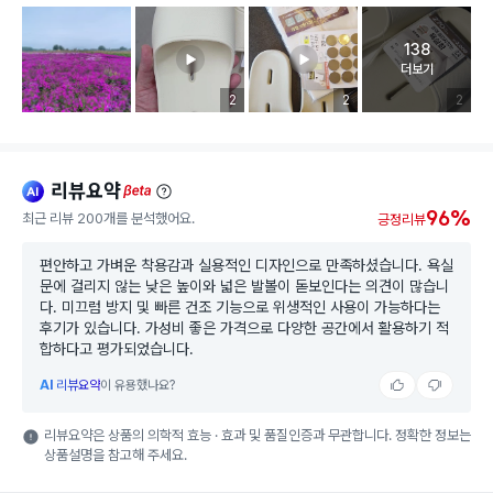
138
고객 리뷰 
더보기
리뷰 이미지 등록 개수
2
리뷰 이미지 등록 개수
2
리뷰 이미
2
리뷰요약
ai
beta
96%
최근 리뷰 200개를 분석했어요.
긍정리뷰
편안하고 가벼운 착용감과 실용적인 디자인으로 만족하셨습니다. 욕실
문에 걸리지 않는 낮은 높이와 넓은 발볼이 돋보인다는 의견이 많습니
다. 미끄럼 방지 및 빠른 건조 기능으로 위생적인 사용이 가능하다는
후기가 있습니다. 가성비 좋은 가격으로 다양한 공간에서 활용하기 적
합하다고 평가되었습니다.
AI
리뷰요약
이 유용했나요?
리뷰요약은 상품의 의학적 효능 · 효과 및 품질인증과 무관합니다. 정확한 정보는
상품설명을 참고해 주세요.