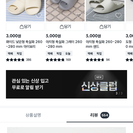
담기
담기
담기
3,000
5,000
5,000
3,0
원
원
원
와이드 낮은형 욕실화 260
아치형 욕실화 그레이 260
아치형 욕실화 260~280
도형 
~280 mm 아이보리
~280 mm
mm 샌드
0 m
택배배송
매장픽업
택배배송
매장픽업
오늘배송
택배배송
매장픽업
택배
386
169
94
별점 4.8점
별점 4.8점
별점 4.7점
별점 
건 작성
건 작성
건 작성
관심 있는 신상 입고
무료로 알림 받기
3
3
상품설명
리뷰
554