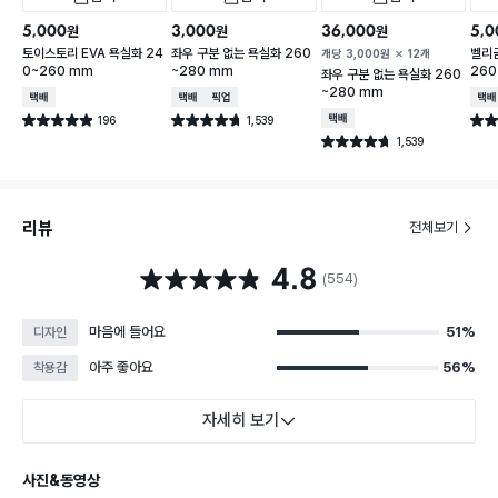
5,000
3,000
36,000
5,0
원
원
원
토이스토리 EVA 욕실화 24
좌우 구분 없는 욕실화 260
벨리
개당
3,000
원
12개
0~260 mm
~280 mm
260
좌우 구분 없는 욕실화 260
~280 mm
택배배송
택배배송
매장픽업
택배
196
1,539
택배배송
별점 4.9점
별점 4.7점
별점 
건 작성
건 작성
1,539
별점 4.7점
건 작성
리뷰
전체보기
4.8
별점 4.8점
(554)
마음에 들어요
51%
디자인
아주 좋아요
56%
착용감
자세히 보기
사진&동영상