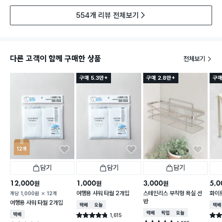
554개 리뷰 전체보기
다른 고객이 함께 구매한 상품
전체보기
구매 5.3만+
구매 2.8만+
구매
12개
담기
담기
담기
12,000
1,000
3,000
5,0
원
원
원
여행용 샤워 타월 2개입
스테인리스 부착형 욕실 선
화이트
개당
1,000
원
12개
반
여행용 샤워 타월 2개입
택배배송
오늘배송
택배
택배배송
매장픽업
오늘배송
택배배송
1,615
별점 4.8점
별점 
건 작성