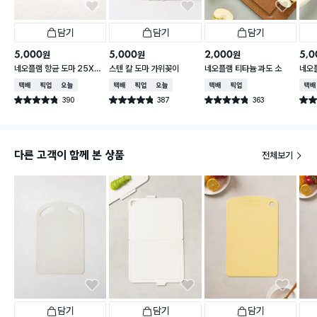
담기
담기
담기
5,000
5,000
2,000
5,0
원
원
원
네오플램 항균 도마 25X3
스텐 칼 도마 가위꽂이
네오플램 티타늄 과도 소
네오
6cm
형
택배배송
매장픽업
오늘배송
택배배송
매장픽업
오늘배송
택배배송
매장픽업
택배
390
387
363
별점 4.8점
별점 4.8점
별점 4.8점
별점 
건 작성
건 작성
건 작성
다른 고객이 함께 본 상품
전체보기
담기
담기
담기