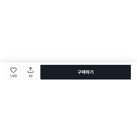
구매하기
1,651
42
로그인
온라인 다이소몰 1599-2211
온라인 다이소몰
다이소 매장 1522-4400
다이소 매장
평일 09:00 ~ 18:00
평일 09:00 ~ 18:00
주문조회
매장 상품 찾기