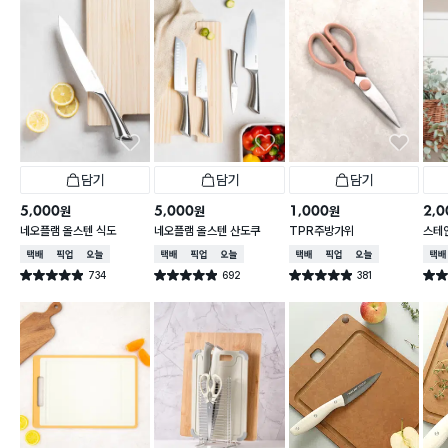
담기
담기
담기
5,000
5,000
1,000
2,0
원
원
원
네오플램 올스텐 식도
네오플램 올스텐 산도쿠
TPR주방가위
스테
넓은
택배배송
매장픽업
오늘배송
택배배송
매장픽업
오늘배송
택배배송
매장픽업
오늘배송
택배
734
692
381
별점 4.9점
별점 4.9점
별점 4.9점
별점 
건 작성
건 작성
건 작성