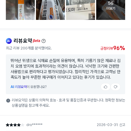
56
고객 리뷰 
더보기
리뷰 이미지 등록 개수
2
리뷰요약
ai
beta
96%
최근 리뷰 200개를 분석했어요.
긍정리뷰
뛰어난 위생으로 식재료 손질에 유용하며, 특히 기름기 많은 재료나 김
치 오염 방지에 효과적이라는 의견이 많습니다. 넉넉한 크기와 간편한
사용법으로 편리하다고 평가되었습니다. 합리적인 가격으로 고객님 만
족도가 높아 꾸준한 재구매가 이어지고 있다는 후기가 있습니다.
AI
리뷰요약
이 유용했나요?
리뷰요약은 상품의 의학적 효능 · 효과 및 품질인증과 무관합니다. 정확한 정보는
상품설명을 참고해 주세요.
dro******
2026-03-31
신고
별점 4점