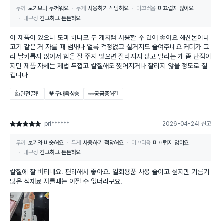
두께
보기보다 두꺼워요
무게
사용하기 적당해요
미끄러움
미끄럽지 않아요
내구성
견고하고 튼튼해요
이 제품이 있으니 도마 하나로 두 개처럼 사용할 수 있어 좋아요 해산물이나
고기 같은 거 자를 때 냄새나 얼룩 걱정없고 설거지도 줄여주네요 커터가 그
리 날카롭지 않아서 힘을 잘 주지 않으면 잘라지지 않고 밀리는 게 좀 단점이
지만 제품 자체는 제법 두껍고 칼질해도 찢어지거나 잘리지 않을 정도로 질
깁니다
👍완전꿀팁
💗구매욕상승
👀궁금증해결
pri******
2026-04-24
신고
별점 5점
두께
보기와 비슷해요
무게
사용하기 적당해요
미끄러움
미끄럽지 않아요
내구성
견고하고 튼튼해요
칼질에 잘 버티네요. 편리해서 좋아요. 일회용품 사용 줄이고 싶지만 기름기
많은 식재료 자를때는 어쩔 수 없더라구요.