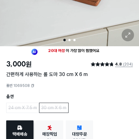
확대 보기
1
2
3
최근 한달
2,688명
이
장바구니에 담았어요
20대 여성
이 가장 많이
찜했어요
3,000
원
4.8
(204)
최근 한달
2,688명
이
장바구니에 담았어요
별점 4.8점
20대 여성
이 가장 많이
찜했어요
간편하게 사용하는 롤 도마 30 cm X 6 m
품번 1069508
복사하기
옵션
24 cm X 7.5 m
30 cm X 6 m
택배배송
매장픽업
대량주문