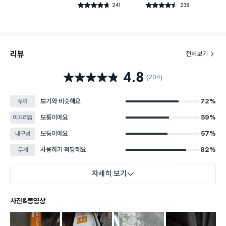
건 작성
241
239
별점 4.7점
별점 4.5점
건 작성
건 작성
리뷰
전체보기
4.8
별점 4.8점
(204)
보기와 비슷해요
72%
두께
보통이에요
59%
미끄러움
보통이에요
57%
내구성
사용하기 적당해요
82%
무게
자세히 보기
사진&동영상