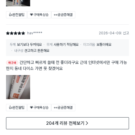
👍완전꿀팁
💗구매욕상승
👀궁금증해결
hav*****
2026-04-09
신고
별점 5점
두께
보기보다 두꺼워요
무게
사용하기 적당해요
미끄러움
보통이에요
내구성
견고하고 튼튼해요
간단하고 빠르게 쓸때 전 좋더라구요 근데 인터넷에서만 구매 가능
재구매
한지 동네 다이소 가면 못 찾겠어요
👍완전꿀팁
💗구매욕상승
👀궁금증해결
204개 리뷰 전체보기