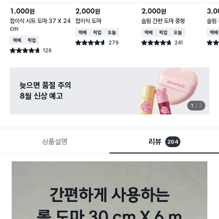
1,000
2,000
2,000
3,0
원
원
원
접이식 시트 도마 37 X 24
접이식 도마
슬림 간편 도마 중형
슬림 
cm
택배배송
매장픽업
오늘배송
택배배송
매장픽업
오늘배송
택배
택배배송
매장픽업
279
241
별점 4.6점
별점 4.7점
별점 
건 작성
건 작성
126
별점 4.7점
건 작성
늦으면 품절 주의
8월 신상 예고
1
3
상품설명
리뷰
204