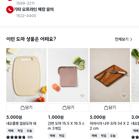
1599-2211
기타 오프라인 매장 문의
1522-4400
이런 도마 상품은 어때요?
전체보기
담기
담기
담기
5,000
1,000
5,000
3,0
원
원
원
네오플램 깔끔도마 대
간편 도마 15.5 X 16.5 c
아카시아 나무 도마 34 X 2
네오
m 3개입
2 cm
택배배송
매장픽업
오늘배송
택배
택배배송
매장픽업
택배배송
매장픽업
오늘배송
935
별점 4.8점
별점 