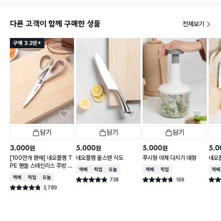
다른 고객이 함께 구매한 상품
전체보기
구매 3.2만+
담기
담기
담기
3,000
5,000
5,000
5,0
원
원
원
[100만개 판매] 네오플램 T
네오플램 올스텐 식도
푸시형 야채 다지기 대형
네오
PE 핸들 스테인리스 주방 가
택배배송
매장픽업
오늘배송
택배배송
매장픽업
택배
위
택배배송
매장픽업
오늘배송
738
169
별점 4.9점
별점 4.7점
별점 
건 작성
건 작성
3,789
별점 4.8점
건 작성