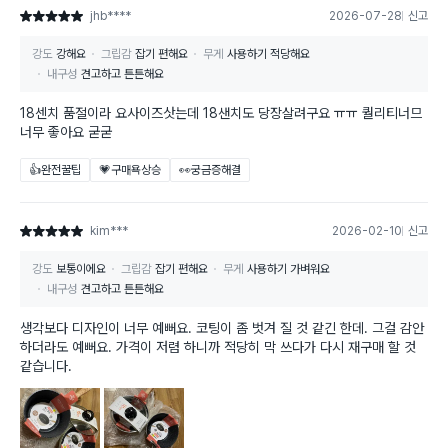
jhb****
2026-07-28
신고
별점 5점
강도
강해요
그립감
잡기 편해요
무게
사용하기 적당해요
내구성
견고하고 튼튼해요
18센치 품절이라 요사이즈삿는데 18샌치도 당장살려구요 ㅠㅠ 퀄리티너므
너무 좋아요 굳굳
👍완전꿀팁
💗구매욕상승
👀궁금증해결
kim***
2026-02-10
신고
별점 5점
강도
보통이에요
그립감
잡기 편해요
무게
사용하기 가벼워요
내구성
견고하고 튼튼해요
생각보다 디자인이 너무 예뻐요. 코팅이 좀 벗겨 질 것 같긴 한데. 그걸 감안
하더라도 예뻐요. 가격이 저렴 하니까 적당히 막 쓰다가 다시 재구매 할 것
같습니다.