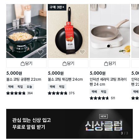
구매 3만+
담기
담기
담기
5,000
5,000
5,000
5,0
원
원
원
불소 코팅 궁중팬 22cm
불소 코팅 튀김팬 24cm
인덕션 세라믹 코팅 프라이
인덕
팬 24 cm
팬 2
택배배송
매장픽업
오늘배송
택배배송
매장픽업
택배배송
매장픽업
택배
364
375
별점 4.8점
별점 4.8점
건 작성
건 작성
511
별점 4.7점
별점 
건 작성
관심 있는 신상 입고
무료로 알림 받기
3
3