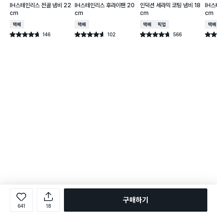
IH스테인리스 전골 냄비 22
IH스테인리스 후라이팬 20
인덕션 세라믹 코팅 냄비 18
IH스
cm
cm
cm
cm
택배배송
택배배송
택배배송
매장픽업
택배
146
102
566
별점 4.7점
별점 4.6점
별점 4.7점
별점 
건 작성
건 작성
건 작성
구매하기
641
18