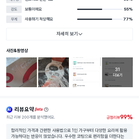
보통이에요
55%
강도
사용하기 적당해요
77%
무게
자세히 보기
사진&동영상
31
고객 리뷰 
더보기
리뷰요약
ai
beta
99%
최근 리뷰 200개를 분석했어요.
긍정리뷰
합리적인 가격과 간편한 사용법으로 1인 가구부터 다양한 요리에 활용
가능하다는 반응이 많았습니다. 우수한 코팅으로 편리함을 더한다는