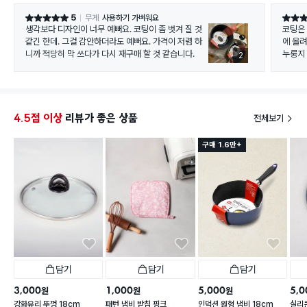
5
무게
사용하기 가벼워요
별점 5점
별점 5
생각보다 디자인이 너무 예뻐요. 코팅이 좀 벗겨 질 것
코팅은
같긴 한데. 그걸 감안하더라도 예뻐요. 가격이 저렴 하
에 올
니까 적당히 막 쓰다가 다시 재구매 할 것 같습니다.
누룽지
2
4.5점 이상
리뷰가 좋은 상품
전체보기
구매 1.6만+
담기
담기
담기
3,000
1,000
5,000
5,0
원
원
원
강화유리 뚜껑 18cm
패턴 냄비 받침 핑크
인덕션 원형 냄비 18cm
실리콘