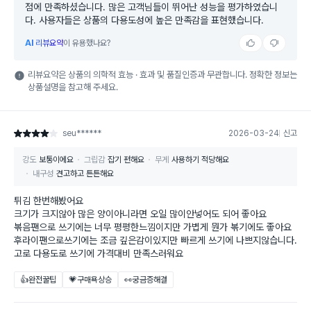
점에 만족하셨습니다. 많은 고객님들이 뛰어난 성능을 평가하였습니
다. 사용자들은 상품의 다용도성에 높은 만족감을 표현했습니다.
AI
리뷰요약
이 유용했나요?
리뷰요약은 상품의 의학적 효능 · 효과 및 품질인증과 무관합니다. 정확한 정보는
상품설명을 참고해 주세요.
seu******
2026-03-24
신고
별점 4점
강도
보통이에요
그립감
잡기 편해요
무게
사용하기 적당해요
내구성
견고하고 튼튼해요
튀김 한번해봤어요
크기가 크지않아 많은 양이아니라면 오일 많이안넣어도 되어 좋아요
볶음팬으로 쓰기에는 너무 평평한느낌이지만 가볍게 뭔가 볶기에도 좋아요
후라이팬으로쓰기에는 조금 깊은감이있지만 빠르게 쓰기에 나쁘지않습니다.
고로 다용도로 쓰기에 가격대비 만족스러워요
👍완전꿀팁
💗구매욕상승
👀궁금증해결