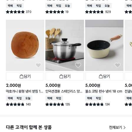
2/2
택배배송
매장픽업
택배배송
매장픽업
오늘배송
택배배송
매장픽업
오늘배송
택배
370
19
929
별점 4.9점
별점 4.9점
별점 4.8점
별점 
건 작성
건 작성
건 작성
담기
담기
담기
2,000
5,000
5,000
5,0
원
원
원
마호가니 원형 냄비 받침 16
인덕션겸용 스테인리스 양수
불소 코팅 편수 냄비 18 cm
전골냄
cm
냄비 16cm
택배배송
매장픽업
오늘배송
택배배송
매장픽업
택배배송
매장픽업
택배
140
135
134
별점 4.8점
별점 4.8점
별점 4.8점
별점 
건 작성
건 작성
건 작성
다른 고객이 함께 본 상품
전체보기