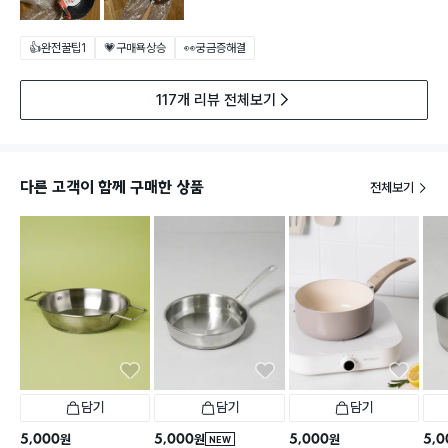
👍완전꿀팁
1
💗구매욕상승
👀궁금증해결
117개 리뷰 전체보기
다른 고객이 함께 구매한 상품
전체보기
담기
담기
담기
5,000
5,000
5,000
5,0
원
원
원
NEW