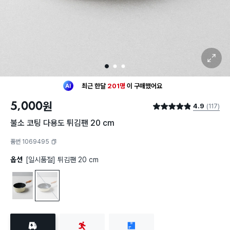
확대 보기
1
2
3
최근 한달
201명
이
구매했어요
30대 여성
이 가장 많이
구매했어요
5,000
원
최근 한달
201명
이
구매했어요
4.9
(117)
별점 4.9점
30대 여성
이 가장 많이
구매했어요
불소 코팅 다용도 튀김팬 20 cm
품번 1069495
복사하기
옵션
[일시품절] 튀김팬 20 cm
냄비 18 cm
튀김팬 20 cm