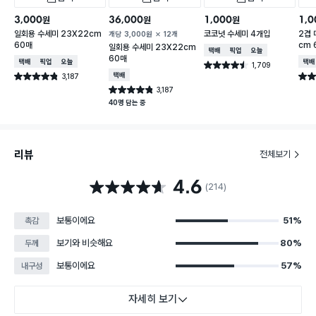
3,000
36,000
1,000
1,0
원
원
원
일회용 수세미 23X22cm
코코넛 수세미 4개입
2겹 
개당
3,000
원
12개
60매
cm 
일회용 수세미 23X22cm
택배배송
매장픽업
오늘배송
60매
택배배송
매장픽업
오늘배송
택배
1,709
별점 4.5점
건 작성
3,187
택배배송
별점 4.8점
별점 
건 작성
3,187
별점 4.8점
건 작성
40명 담는 중
리뷰
전체보기
4.6
별점 4.6점
(214)
보통이에요
51%
촉감
보기와 비슷해요
80%
두께
보통이에요
57%
내구성
자세히 보기