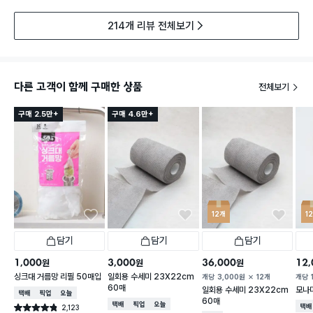
214개 리뷰 전체보기
다른 고객이 함께 구매한 상품
전체보기
구매 2.5만+
구매 4.6만+
12개
1
담기
담기
담기
1,000
3,000
36,000
12,
원
원
원
싱크대 거름망 리필 50매입
일회용 수세미 23X22cm
개당
3,000
원
12개
개당
60매
일회용 수세미 23X22cm
모나미
택배배송
매장픽업
오늘배송
60매
택배배송
매장픽업
오늘배송
2,123
택배
별점 4.8점
건 작성