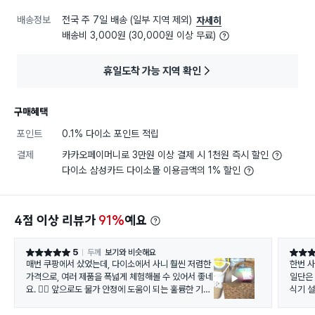
배송정보
전국 주 7일 배송 (일부 지역 제외)
자세히
배송비 3,000원 (30,000원 이상 무료)
휴일도착 가능 지역 확인
구매혜택
포인트
0.1% 다이소 포인트 적립
결제
카카오페이머니로 3만원 이상 결제 시 1천원 즉시 할인
다이소 삼성카드 다이소몰 이용금액의 1% 할인
4점 이상 리뷰가
91%
예요
5
두께
보기와 비슷해요
별점 5점
별점 5
매번 쿠팡에서 샀었는데, 다이소에서 사니 훨씬 저렴한
한번 사
가격으로, 여러 제품을 폭넓게 체험해볼 수 있어서 좋네
일단은 
요. 👍🏻 앞으로도 물가 안정에 도움이 되는 훌륭한 기업
식기 
으로 남아주시기를 바랍니다 👍🏻👏🏻
닦을 
큰 수