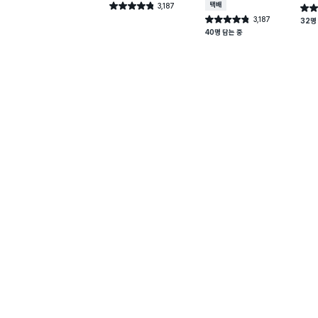
3,187
택배배송
별점 4.8점
별점 
건 작성
3,187
별점 4.8점
32명
건 작성
40명 담는 중