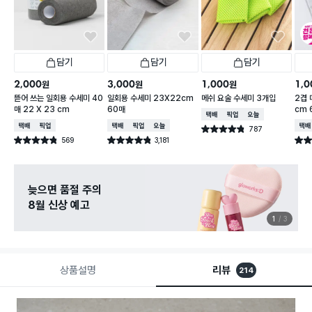
담기
담기
담기
2,000
3,000
1,000
1,0
원
원
원
뜯어 쓰는 일회용 수세미 40
일회용 수세미 23X22cm
메쉬 요술 수세미 3개입
2겹 
매 22 X 23 cm
60매
cm 
택배배송
매장픽업
오늘배송
택배배송
매장픽업
택배배송
매장픽업
오늘배송
택배
787
별점 4.8점
건 작성
569
3,181
별점 4.8점
별점 4.8점
별점 
건 작성
건 작성
늦으면 품절 주의
8월 신상 예고
1
3
상품설명
리뷰
214