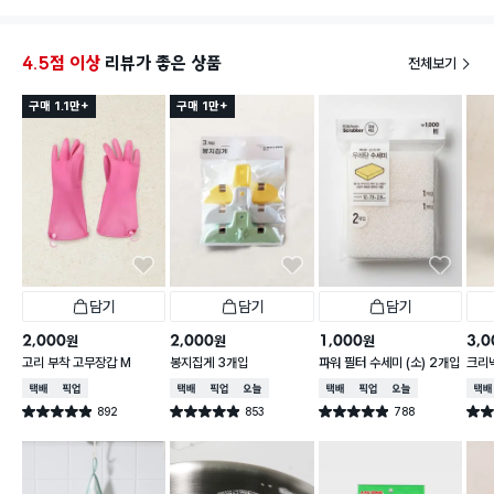
5장이다
다이소
면 좋
4.5점 이상
리뷰가 좋은 상품
전체보기
구매 1.1만+
구매 1만+
담기
담기
담기
2,000
2,000
1,000
3,0
원
원
원
고리 부착 고무장갑 M
봉지집게 3개입
파워 필터 수세미 (소) 2개입
크리넥
주 핑
택배배송
매장픽업
택배배송
매장픽업
오늘배송
택배배송
매장픽업
오늘배송
택배
892
853
788
별점 4.9점
별점 4.9점
별점 4.9점
별점 
건 작성
건 작성
건 작성