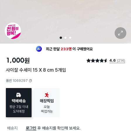
확대 보기
1
2
3
최근 한달
233명
이
구매했어요
30대 여성
이 가장 많이
구매했어요
1,000
원
4.6
(214)
최근 한달
233명
이
구매했어요
별점 4.6점
30대 여성
이 가장 많이
구매했어요
사이잘 수세미 15 X 8 cm 5개입
품번 1069297
복사하기
택배배송
매장픽업
평균 3일 이내
오늘
도착예정
픽업가능
배송지
로그인
후 배송지를 확인해 보세요.