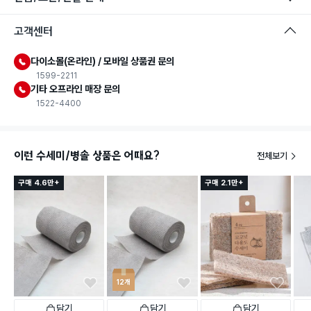
고객센터
다이소몰(온라인) / 모바일 상품권 문의
1599-2211
기타 오프라인 매장 문의
1522-4400
이런 수세미/병솔 상품은 어때요?
전체보기
구매 4.6만+
구매 2.1만+
12개
담기
담기
담기