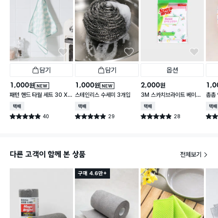
담기
담기
옵션
1,000
1,000
2,000
1,0
원
원
원
NEW
NEW
패턴 핸드 타월 세트 30 X
스테인리스 수세미 3개입
3M 스카치브라이트 베이직
촘촘 
30 cm 3개입
플라워 순면 행주
5 c
택배배송
택배배송
택배배송
택배
40
29
28
별점 4.9점
별점 4.9점
별점 4.9점
별점 
건 작성
건 작성
건 작성
다른 고객이 함께 본 상품
전체보기
구매 4.6만+