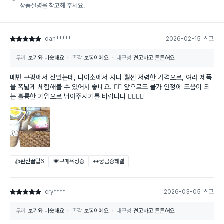
상품설명을 참고해 주세요.
dan*****
2026-02-15
신고
별점 5점
두께
보기와 비슷해요
촉감
보통이에요
내구성
견고하고 튼튼해요
매번 쿠팡에서 샀었는데, 다이소에서 사니 훨씬 저렴한 가격으로, 여러 제품
을 폭넓게 체험해볼 수 있어서 좋네요. 👍🏻 앞으로도 물가 안정에 도움이 되
는 훌륭한 기업으로 남아주시기를 바랍니다 👍🏻👏🏻
👍완전꿀팁
6
💗구매욕상승
👀궁금증해결
cry****
2026-03-05
신고
별점 5점
두께
보기와 비슷해요
촉감
보통이에요
내구성
견고하고 튼튼해요