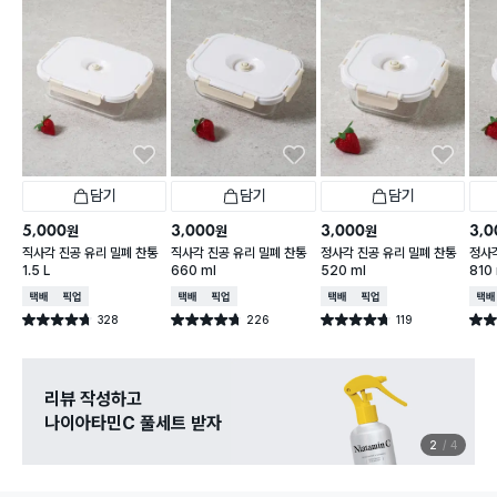
담기
담기
담기
5,000
3,000
3,000
3,0
원
원
원
직사각 진공 유리 밀폐 찬통
직사각 진공 유리 밀폐 찬통
정사각 진공 유리 밀폐 찬통
정사각
1.5 L
660 ml
520 ml
810
택배배송
매장픽업
택배배송
매장픽업
택배배송
매장픽업
택배
328
226
119
별점 4.7점
별점 4.7점
별점 4.7점
별점 
건 작성
건 작성
건 작성
리뷰 작성하고
나이아타민C 풀세트 받자
2
4