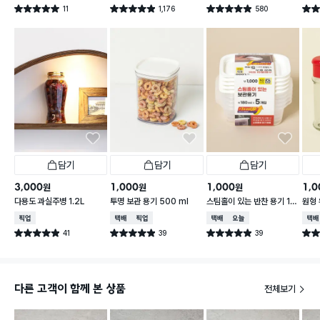
11
1,176
580
별점 5.0점
별점 4.9점
별점 4.9점
별점 
건 작성
건 작성
건 작성
담기
담기
담기
3,000
1,000
1,000
1,0
원
원
원
다용도 과실주병 1.2L
투명 보관 용기 500 ml
스팀홀이 있는 반찬 용기 18
원형 
0 ml 5개입
2개
매장픽업
택배배송
매장픽업
택배배송
오늘배송
택배
41
39
39
별점 4.9점
별점 4.9점
별점 4.9점
별점 
건 작성
건 작성
건 작성
다른 고객이 함께 본 상품
전체보기