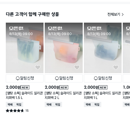
다른 고객이 함께 구매한 상품
전체보기
판매시작
판매시작
판매시작
판
8/13(목) 09:00
8/13(목) 09:00
8/13(목) 09:00
8/
알림신청
알림신청
알림신청
2,000
2,000
2,000
1,0
원
원
원
NEW
NEW
NEW
[열탕 소독] 슬라이드 실리콘
[열탕 소독] 슬라이드 실리콘
[열탕 소독] 슬라이드 실리콘
[열탕
지퍼백 1.5 L
지퍼백 2 L
지퍼백 1 L
지퍼백
택배배송
매장픽업
택배배송
매장픽업
택배배송
매장픽업
택배
15
별점 4.7점
건 작성