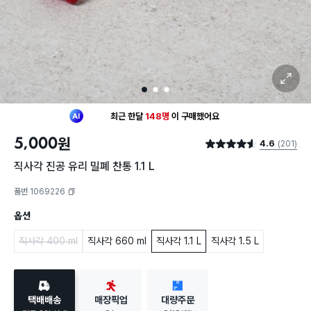
확대 보기
1
2
3
최근 한달
148명
이
구매했어요
30대 여성
이 가장 많이
장바구니에 담았어요
5,000
원
4.6
(201)
최근 한달
148명
이
구매했어요
별점 4.6점
30대 여성
이 가장 많이
장바구니에 담았어요
직사각 진공 유리 밀폐 찬통 1.1 L
품번 1069226
복사하기
옵션
직사각 400 ml
직사각 660 ml
직사각 1.1 L
직사각 1.5 L
택배배송
매장픽업
대량주문