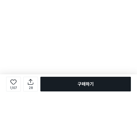
구매하기
1,107
28
로그인
온라인 다이소몰 1599-2211
온라인 다이소몰
다이소 매장 1522-4400
다이소 매장
평일 09:00 ~ 18:00
평일 09:00 ~ 18:00