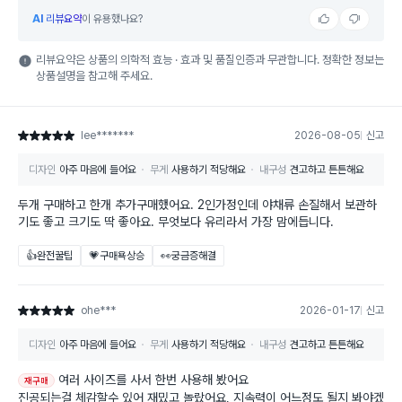
AI
리뷰요약
이 유용했나요?
리뷰요약은 상품의 의학적 효능 · 효과 및 품질인증과 무관합니다. 정확한 정보는
상품설명을 참고해 주세요.
lee*******
2026-08-05
신고
별점 5점
디자인
아주 마음에 들어요
무게
사용하기 적당해요
내구성
견고하고 튼튼해요
두개 구매하고 한개 추가구매했어요. 2인가정인데 야채류 손질해서 보관하
기도 좋고 크기도 딱 좋아요. 무엇보다 유리라서 가장 맘에듭니다.
👍완전꿀팁
💗구매욕상승
👀궁금증해결
ohe***
2026-01-17
신고
별점 5점
디자인
아주 마음에 들어요
무게
사용하기 적당해요
내구성
견고하고 튼튼해요
여러 사이즈를 사서 한번 사용해 봤어요
재구매
진공되는걸 체감할수 있어 재밌고 놀랐어요, 지속력이 어느정도 될지 봐야겠