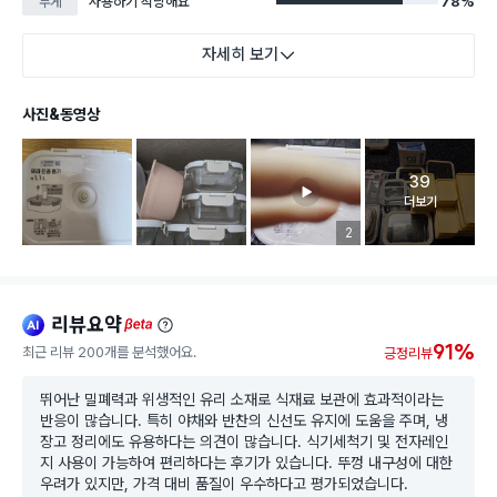
사용하기 적당해요
78%
무게
자세히 보기
사진&동영상
39
고객 리뷰 
더보기
리뷰 이미지 등록 개수
2
리뷰요약
ai
beta
91%
최근 리뷰 200개를 분석했어요.
긍정리뷰
뛰어난 밀폐력과 위생적인 유리 소재로 식재료 보관에 효과적이라는
반응이 많습니다. 특히 야채와 반찬의 신선도 유지에 도움을 주며, 냉
장고 정리에도 유용하다는 의견이 많습니다. 식기세척기 및 전자레인
지 사용이 가능하여 편리하다는 후기가 있습니다. 뚜껑 내구성에 대한
우려가 있지만, 가격 대비 품질이 우수하다고 평가되었습니다.