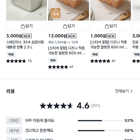
12개
담기
담기
담기
5,000
12,000
1,000
3,0
원
원
원
NEW
NEW
NEW
스테인리스 304 손잡이형
[스티커 포함] 디즈니 적층
진공 
개당
1,000
원
12개
대용량 찬통 2.5 L
가능한 말랑핏 600 ml 아
착형
[스티커 포함] 디즈니 적층
이보리
가능한 말랑핏 600 ml 아
택배배송
택배배송
택배
이보리
75
택배배송
47
별점 4.8점
별점 4.9점
별점 
건 작성
건 작성
47
별점 4.9점
건 작성
리뷰
전체보기
4.6
별점 4.6점
(201)
아주 마음에 들어요
53%
디자인
견고하고 튼튼해요
58%
내구성