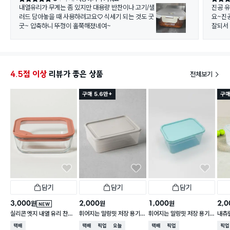
내열유리가 무게는 좀 있지만 대용량 반찬이나 고기/샐
진공 
러드 담아놓을 때 사용하려고요♡ 식세기 되는 것도 굿
요~진
굿~ 압축하니 뚜껑이 홀쭉해졌네여~
잘되서
4.5점 이상
리뷰가 좋은 상품
전체보기
구매 5.6만+
구매
담기
담기
담기
3,000
2,000
1,000
2,0
원
원
원
NEW
실리콘 엣지 내열 유리 찬통
휘어지는 말랑핏 저장 용기
휘어지는 말랑핏 저장 용기
내츄럴
550 ml
2 L 그레이
900ml 스카이블루
L
택배배송
택배배송
매장픽업
오늘배송
택배배송
매장픽업
매장