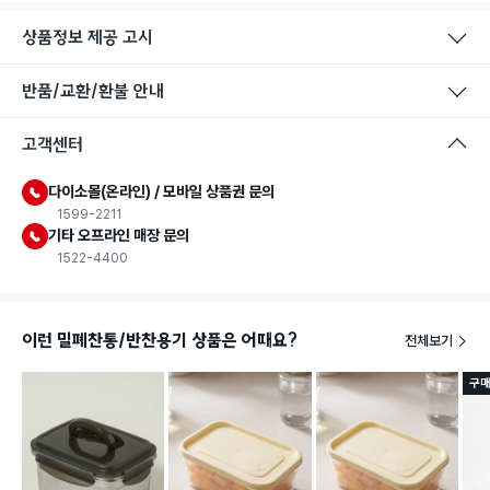
상품정보 제공 고시
반품/교환/환불 안내
고객센터
다이소몰(온라인) / 모바일 상품권 문의
1599-2211
기타 오프라인 매장 문의
1522-4400
이런 밀폐찬통/반찬용기 상품은 어때요?
전체보기
구매