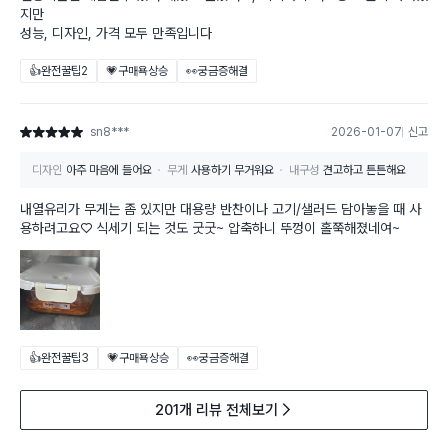
지만
성능, 디자인, 가격 모두 만족입니다
👍완전꿀팁
2
💗구매욕상승
👀궁금증해결
sn8***
2026-01-07
신고
별점 5점
디자인
아주 마음에 들어요
무게
사용하기 무거워요
내구성
견고하고 튼튼해요
내열유리가 무게는 좀 있지만 대용량 반찬이나 고기/샐러드 담아놓을 때 사
용하려고요♡ 식세기 되는 것도 굿굿~ 압축하니 뚜껑이 홀쭉해졌네여~
👍완전꿀팁
3
💗구매욕상승
👀궁금증해결
201개 리뷰 전체보기