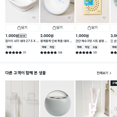
담기
담기
담기
1,000
2,000
1,000
3,0
원
원
원
NEW
접이식 사각 대야 27.5 X 2
뭉게뭉게 인쇄 투톤 대야 33
간단 배수구망 시트 원형 중
긴 손
3 cm
cm
형 15매입
택배배송
택배배송
매장픽업
택배배송
매장픽업
오늘배송
택배
111
106
101
별점 4.9점
별점 4.9점
별점 4.9점
별점 
건 작성
건 작성
건 작성
다른 고객이 함께 본 상품
전체보기
구매