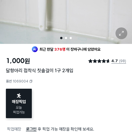
확대 보기
1
2
3
최근 한달
376명
이
장바구니에 담았어요
20대 여성
이 가장 많이
찜했어요
1,000
원
4.7
(98)
최근 한달
376명
이
장바구니에 담았어요
별점 4.7점
20대 여성
이 가장 많이
찜했어요
달항아리 접착식 칫솔걸이 1구 2개입
품번 1069004
복사하기
매장픽업
오늘
픽업가능
픽업매장
로그인
후 픽업 가능 매장을 확인해 보세요.