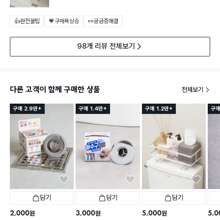
👍완전꿀팁
💗구매욕상승
👀궁금증해결
98개 리뷰 전체보기
다른 고객이 함께 구매한 상품
전체보기
구매 2.9만+
구매 1.4만+
구매 1.2만+
구매
담기
담기
담기
2,000
3,000
5,000
5,0
원
원
원