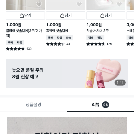
담기
담기
담기
1,000
1,000
1,000
3,0
원
원
원
클리어 칫솔걸이(3구/2 개
흡착형 칫솔걸이
칫솔 거치대 3구
스테
입)
택배배송
매장픽업
오늘배송
택배배송
매장픽업
택배
택배배송
매장픽업
43
179
별점 4.3점
별점 4.6점
별점 
건 작성
건 작성
430
별점 4.8점
건 작성
늦으면 품절 주의
8월 신상 예고
1
3
상품설명
리뷰
98