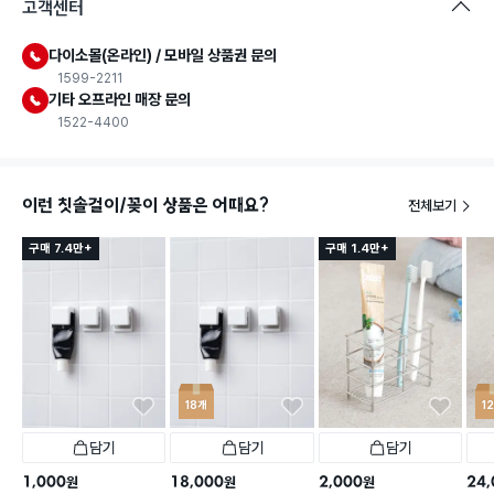
고객센터
다이소몰(온라인) / 모바일 상품권 문의
1599-2211
기타 오프라인 매장 문의
1522-4400
이런 칫솔걸이/꽂이 상품은 어때요?
전체보기
구매 7.4만+
구매 1.4만+
18개
1
담기
담기
담기
1,000
18,000
2,000
24,
원
원
원