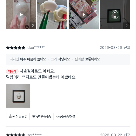
33
고객 리뷰 
더보기
리뷰 이미지 등록 개수
2
리뷰 이미
2
dou******
2026-03-26
신고
별점 5점
디자인
아주 마음에 들어요
크기
적당해요
편리함
보통이에요
치솔걸이로도 예뻐요.
재구매
달항아리 액자로도 만들어봤는데 예쁘네요.
👍완전꿀팁
2
💗구매욕상승
👀궁금증해결
sor*****
2026-03-22
신고
별점 5점