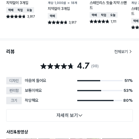
치약걸이 3개입
스테인리스 칫솔 치약 스탠
개당
1,000
원
18개
개당
드
치약걸이 3개입
스테
택배배송
매장픽업
오늘배송
드
택배배송
매장픽업
오늘배송
3,917
택배배송
별점 4.7점
건 작성
1,111
택배
별점 4.8점
3,917
별점 4.7점
건 작성
건 작성
별점 
리뷰
전체보기
4.7
별점 4.7점
(98)
마음에 들어요
51%
디자인
보통이에요
53%
편리함
적당해요
80%
크기
자세히 보기
사진&동영상