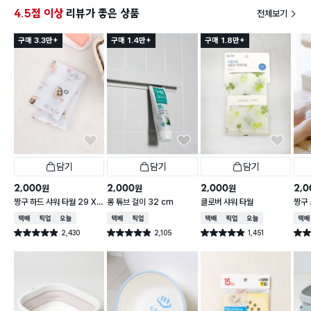
4.5점 이상
리뷰가 좋은 상품
전체보기
구매 3.3만+
구매 1.4만+
구매 1.8만+
담기
담기
담기
2,000
2,000
2,000
2,0
원
원
원
짱구 하드 샤워 타월 29 X
롱 튜브 걸이 32 cm
클로버 샤워 타월
짱구 
95 cm
X 9
택배배송
매장픽업
오늘배송
택배배송
매장픽업
택배배송
매장픽업
오늘배송
택배
2,430
2,105
1,451
별점 4.9점
별점 4.9점
별점 4.9점
별점 
건 작성
건 작성
건 작성