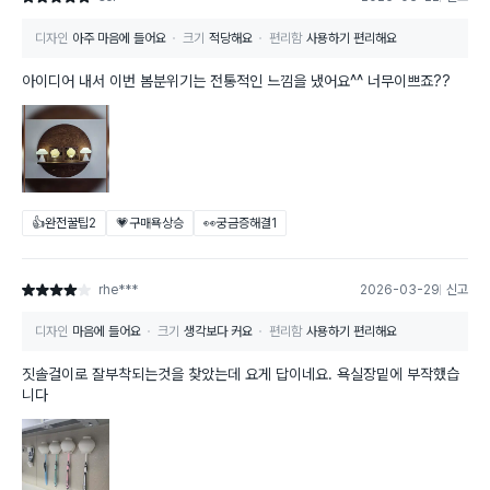
디자인
아주 마음에 들어요
크기
적당해요
편리함
사용하기 편리해요
아이디어 내서 이번 봄분위기는 전통적인 느낌을 냈어요^^ 너무이쁘죠??
👍완전꿀팁
2
💗구매욕상승
👀궁금증해결
1
rhe***
2026-03-29
신고
별점 4점
디자인
마음에 들어요
크기
생각보다 커요
편리함
사용하기 편리해요
짓솔걸이로 잘부착되는것을 찾았는데 요게 답이네요. 욕실장밑에 부작했습
니다