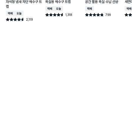
자석형 냄새 차단 배수구 트
욕실용 배수구 트랩
공간 활용 욕실 수납 선반
세면
랩
택배배송
오늘배송
택배배송
택배
택배배송
오늘배송
1,318
799
별점 4.6점
별점 4.8점
별점 
건 작성
건 작성
2,119
별점 4.6점
건 작성