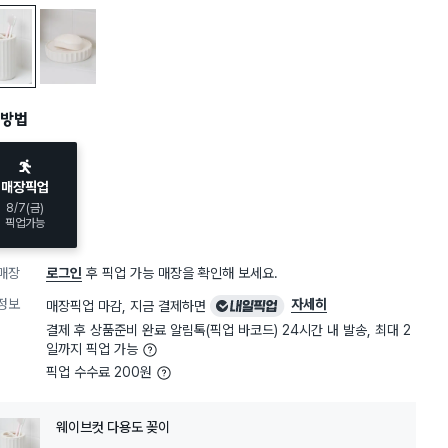
브컷 다용도 꽂이
웨이브컷 물 빠짐 비누 받침
방법
매장픽업
8/7(금)
픽업가능
매장
로그인
후 픽업 가능 매장을 확인해 보세요.
내
정보
자세히
매장픽업 마감, 지금 결제하면
일
결제 후 상품준비 완료 알림톡(픽업 바코드) 24시간 내 발송, 최대 2
픽
일까지 픽업 가능
업
픽업 수수료 200원
웨이브컷 다용도 꽂이