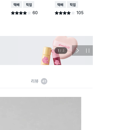
도꽂이
택배배송
매장픽업
택배배송
매장픽업
택배배송
매장픽업
60
105
별점 3.9점
별점 3.9점
건 작성
건 작성
221
별점 4.8점
건 작
이벤트
관심 
2
/
3
다
정
음
지
슬
라
이
드
리뷰
41