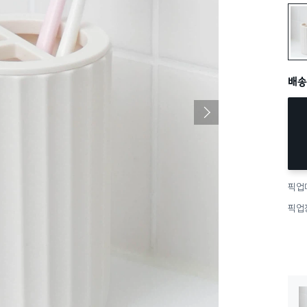
웨이
배송
픽업
픽업