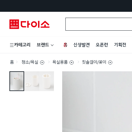
홈
신상발견
오픈런
기획전
카테고리
브랜드
홈
청소/욕실
욕실용품
칫솔걸이/꽂이