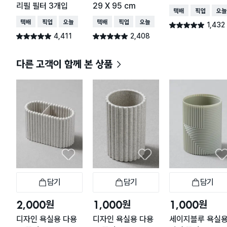
리필 필터 3개입
29 X 95 cm
택배배송
매장픽업
오늘
택배배송
매장픽업
오늘배송
택배배송
매장픽업
오늘배송
1,432
별점 4.9점
건 작성
4,411
2,408
별점 4.9점
별점 4.9점
건 작성
건 작성
다른 고객이 함께 본 상품
담기
담기
담기
장바구니
장바구니
장
원
원
원
2,000
1,000
1,000
디자인 욕실용 다용
디자인 욕실용 다용
세이지블루 욕실