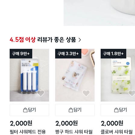
4.5점 이상
리뷰가 좋은 상품
구매 9만+
구매 3.3만+
구매 1.8만+
담기
담기
담기
장바구니
장바구니
장
원
원
원
2,000
2,000
2,000
필터 샤워헤드 전용
짱구 하드 샤워 타월
클로버 샤워 타월