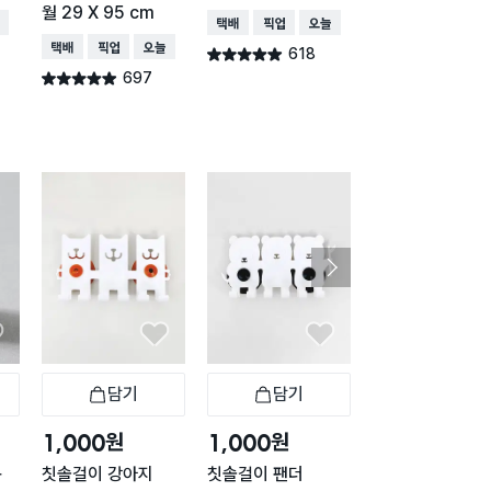
월 29 X 95 cm
몬)
배송
택배배송
매장픽업
오늘배송
택배배송
매장픽업
오늘배송
택배배송
매장픽업
오
618
별점 4.9점
건 작성
697
477
별점 4.9점
별점 4.9점
건 작성
건 작
담기
담기
담기
바구니
장바구니
장바구니
장
원
원
원
1,000
1,000
1,000
용
칫솔걸이 강아지
칫솔걸이 팬더
세라픽_접착식다