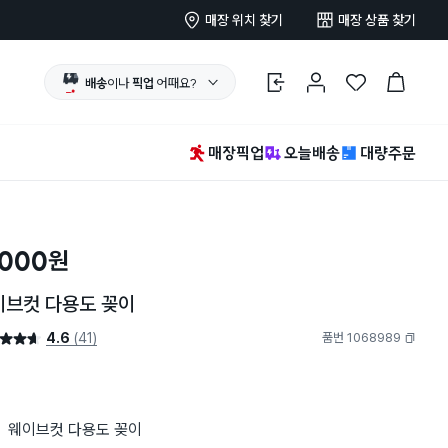
매장 위치 찾기
매장 상품 찾기
배송
이나
픽업
어때요?
로그인
마이페이지
찜 한 상품
장바구니
매장픽업
오늘배송
대량주문
,000
원
이브컷 다용도 꽂이
4.6
(41)
품번 1068989
4.6점
복사하기
웨이브컷 다용도 꽂이