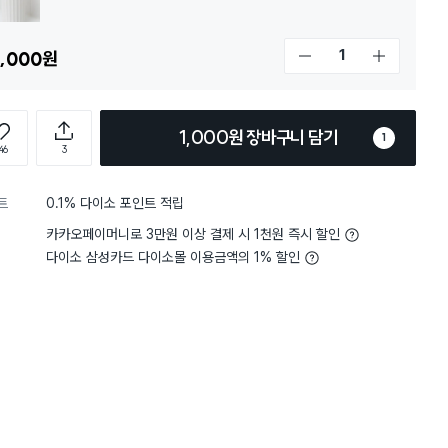
,000
원
개수 감소
개수 증가
1,000원 장바구니 담기
1
46
3
트
0.1% 다이소 포인트 적립
카카오페이머니로 3만원 이상 결제 시 1천원 즉시 할인
다이소 삼성카드 다이소몰 이용금액의 1% 할인
담기
담기
담기
바구니
장바구니
장바구니
장
원
원
원
2,000
5,000
2,000
(레
퍼플 샤워 타월
비타민 샤워 필터 (라
토이스토리 랏소