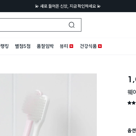
💫 새로 들어온 신상, 지금 확인하세요 💫
랭킹
별점5점
품절임박
뷰티
건강식품
1
웨
별점 
옵션