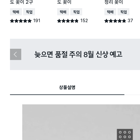
도 꽂이 2구
도 꽂이
정리 꽂이
택배배송
매장픽업
택배배송
매장픽업
택배배송
매장픽업
191
152
37
별점 4.9점
별점 4.8점
별점 4.8점
건 작성
건 작성
건 작성
다이소X카카오페이 8월 결제 혜택 
이
전
슬
라
이
드
상품설명