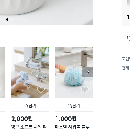
1
1
2
3
2
포인
결제
담기
담기
담기
바구니
장바구니
장바구니
장
원
원
원
2,000
1,000
5,000
짱구 소프트 샤워 타
파스텔 샤워볼 블루
비타민 샤워 필터 