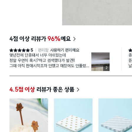
4점 이상 리뷰가
96%
예요
5
편리함
사용하기 편리해요
별점 5점
별
몇년전에 단종돼서 너무 아쉬웠는데
종
정말 우연히 혹시?하고 검색했다가 발견!!
뜯
그때 아직 판매시작조차 안했고 매장에도 안풀렸길
날
2
래
냉큼 장바구니담고 오픈하자마자 결제했어요
사용해보니 생각대로 편하고 좋네요
다이소 너무 조아
4.5점 이상
리뷰가 좋은 상품