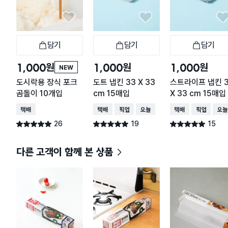
담기
담기
담기
장바구니
장바구니
장
원
원
원
1,000
1,000
1,000
NEW
도시락용 장식 포크
도트 냅킨 33 X 33
스트라이프 냅킨 
곰돌이 10개입
cm 15매입
X 33 cm 15매입
택배배송
택배배송
매장픽업
오늘배송
택배배송
매장픽업
오늘
26
19
15
별점 5.0점
별점 5.0점
별점 5.0점
건 작성
건 작성
건 작성
다른 고객이 함께 본 상품