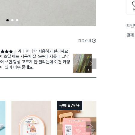
7
1
2
3
포인
결제
리뷰안내
4
편리함
사용하기 편리해요
점 4점
별점 4점
이호일 에프 사용에 잘 쓰는데 자를때 그냥
적당한 두께라 
어 쓰면 항상 고르게 안 잘리는데 이건 커팅
방에서 무난하
이 있어 너무 좋네요.
않아요 그리고
2
네요
구매 87만+
구매 7만+