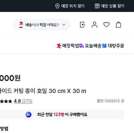
매장 위치 찾기
매장 상품 찾기
배송
이나
픽업
어때요?
로그인
마이페이지
찜 한 상품
장바구니
매장픽업
오늘배송
대량주문
,000
원
이드 커팅 종이 호일 30 cm X 30 m
4.8
(270)
품번 1068915
4.8점
복사하기
최근 한달
123명
이
구매했어요
30대 여성
이 가장 많이
구매했어요
최근 한달
123명
이
구매했어요
방법
30대 여성
이 가장 많이
구매했어요