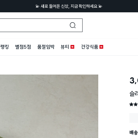
💫 새로 들어온 신상, 지금 확인하세요 💫
랭킹
별점5점
품절임박
뷰티
건강식품
3
슬라
별점 
배송