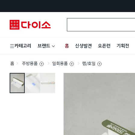
홈
신상발견
오픈런
기획전
카테고리
브랜드
홈
주방용품
일회용품
랩/호일