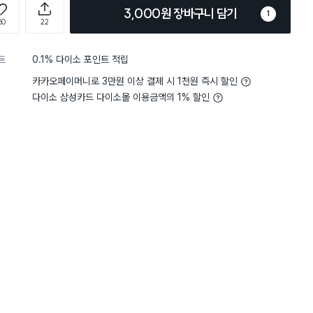
3,000원 장바구니 담기
1
60
22
트
0.1% 다이소 포인트 적립
카카오페이머니로 3만원 이상 결제 시 1천원 즉시 할인
다이소 삼성카드 다이소몰 이용금액의 1% 할인
4
편리함
보통이에요
4
편리함
별점 4점
쓰기 편하고 커팅도 잘 돼서 주
슬라이드 커팅 타입을 사용
게 사용 중이에요. 근데 튼튼하진
런지 엄청 편하진 않지만 잘
 첫부분 커팅할때 종이가 찢어지
더 손에 익으면 잘 사용할 
구매 5.9만+
구매 5.5만+
구매 3만+