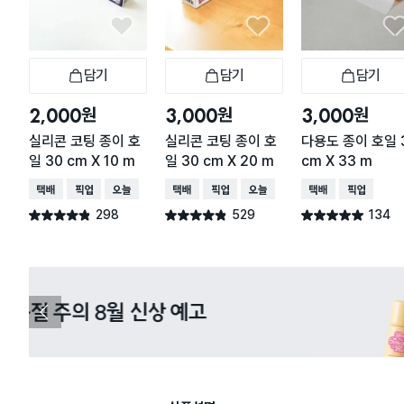
담기
담기
담기
장바구니
장바구니
장
원
원
원
2,000
3,000
3,000
실리콘 코팅 종이 호
실리콘 코팅 종이 호
다용도 종이 호일 
일 30 cm X 10 m
일 30 cm X 20 m
cm X 33 m
택배배송
매장픽업
오늘배송
택배배송
매장픽업
오늘배송
택배배송
매장픽업
298
529
134
별점 4.8점
별점 4.8점
별점 4.9점
건 작성
건 작성
건 작성
다이소X카카오페이 8월 결제 혜택 
이
전
슬
라
이
드