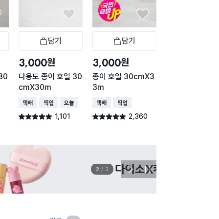
담기
담기
담기
바구니
장바구니
장바구니
장
원
원
원
3,000
3,000
2,000
30
다용도 종이 호일 30
종이 호일 30cmX3
원형 종이 호일 
cmX30m
3m
입 26 cm
택배배송
매장픽업
오늘배송
택배배송
매장픽업
택배배송
매장픽업
1,101
2,360
308
별점 4.9점
별점 4.9점
별점 4.9점
건 작성
건 작성
건 작
이벤트
관심 
2
/
3
다
정
음
지
슬
라
이
드