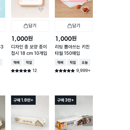
담기
담기
담기
바구니
장바구니
장바구니
장
원
원
원
1,000
1,000
1,000
33
디자인 종 모양 종이
리빙 뽑아쓰는 키친
뽑아쓰는 키친타월
접시 18 cm 10개입
타월 150매입
50매입
배송
택배배송
매장픽업
택배배송
매장픽업
오늘배송
택배배송
매장픽업
오
12
9,999+
3,73
별점 5.0점
별점 4.9점
별점 4.9점
건 작성
건 작성
건 작
구매 1.8만+
구매 3만+