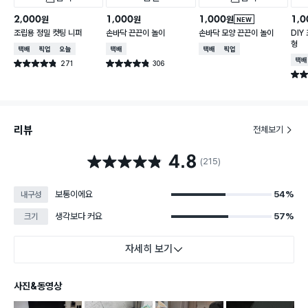
2,000
1,000
1,000
1,0
원
원
원
NEW
조립용 정밀 컷팅 니퍼
손바닥 끈끈이 놀이
손바닥 모양 끈끈이 놀이
DIY
형
택배배송
매장픽업
오늘배송
택배배송
택배배송
매장픽업
택배
271
306
별점 4.8점
별점 4.8점
건 작성
건 작성
별점 
리뷰
전체보기
4.8
별점 4.8점
(215)
보통이에요
54%
내구성
생각보다 커요
57%
크기
자세히 보기
사진&동영상