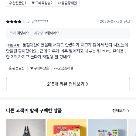
👍완전꿀팁
1
💗구매욕상승
2
👀궁금증해결
cha********
2026-07-26
신고
별점 4점
크기
적당해요
내구성
보통이에요
품절대란이였을때 쳐다도 안봤다가 재고가 많아서 냅다 사왔는데
매장구매
만들땐 좋아했어요 ! 근데 가루가 너무 떨어지고 내부는 뭐 ㅎㅎ.. 유아용 !
한 3주 가지고 놀다가.재활용 잘 했네요!
👍완전꿀팁
💗구매욕상승
👀궁금증해결
215개 리뷰 전체보기
다른 고객이 함께 구매한 상품
전체보기