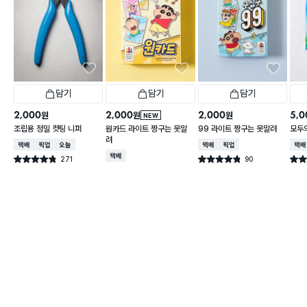
담기
담기
담기
2,000
2,000
2,000
5,0
원
원
원
NEW
조립용 정밀 컷팅 니퍼
원카드 라이트 짱구는 못말
99 라이트 짱구는 못말려
모두
려
택배배송
매장픽업
오늘배송
택배배송
매장픽업
택배
택배배송
271
90
별점 4.8점
별점 4.8점
별점 
건 작성
건 작성