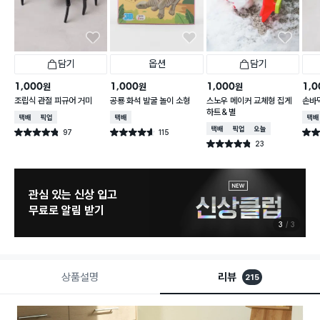
담기
옵션
담기
1,000
1,000
1,000
1,0
원
원
원
조립식 관절 피규어 거미
공룡 화석 발굴 놀이 소형
스노우 메이커 교체형 집게
손바
하트＆별
택배배송
매장픽업
택배배송
택배
택배배송
매장픽업
오늘배송
97
115
별점 4.8점
별점 4.6점
별점 
건 작성
건 작성
23
별점 4.8점
건 작성
관심 있는 신상 입고
무료로 알림 받기
3
3
상품설명
리뷰
215