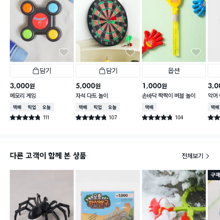
담기
담기
옵션
3,000
5,000
1,000
3,0
원
원
원
메모리 게임
자석 다트 놀이
손바닥 짝짝이 버블 놀이
악어 
택배배송
매장픽업
오늘배송
택배배송
매장픽업
오늘배송
택배배송
택배
111
107
104
별점 4.8점
별점 4.8점
별점 4.8점
별점 
건 작성
건 작성
건 작성
다른 고객이 함께 본 상품
전체보기
구매