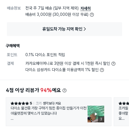
배송정보
전국 주 7일 배송 (일부 지역 제외)
자세히
배송비 3,000원 (30,000원 이상 무료)
휴일도착 가능 지역 확인
구매혜택
포인트
0.1% 다이소 포인트 적립
결제
카카오페이머니로 3만원 이상 결제 시 1천원 즉시 할인
다이소 삼성카드 다이소몰 이용금액의 1% 할인
4점 이상 리뷰가
94%
예요
5
크기
생각보다 커요
별점 5점
별점 5
다이소 물건중 가장 구하기 힘든 종이집 만들기가 이천
조카들
아울렛점에 몇박스가 있었습니다
좋아할
요
3
사촌동생네 아이것까지 구매했구요
부러워요
인터넷