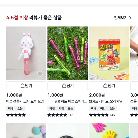
집에와서 만들어보니 오천원짜리라고 생각안들 정도로
자동차도
만듦새가 좋네요 테이프나 접착제 없이 오직 접기로만
요.......
집을 만들수 있고 생각보다 견고합니다
4.5점 이상
리뷰가 좋은 상품
전체보기
종이집 사이즈가 좀 커서 공간을 잡아먹지만 아이가 좋
아하네요
이가격에 이정도 퀄리티라서 다이소레어템 인것 같습
니다
이천에 거주하신다면 한번 구매시도 해보는것도 나쁘
지 않을것 같습니다 아울렛점에 재고가 정말 많았어요
담기
담기
담기
1,000
1,000
2,000
3,0
원
원
원
버블 선풍기 스틱 토끼 모양
미니 별＆하트 버블 스틱 10
원카드 라이트_오리지널
전통
개입
택배배송
오늘배송
택배배송
매장픽업
오늘배송
택배배송
매장픽업
오늘배송
택배
16
145
136
별점 5.0점
별점 4.9점
별점 4.9점
별점 
건 작성
건 작성
건 작성