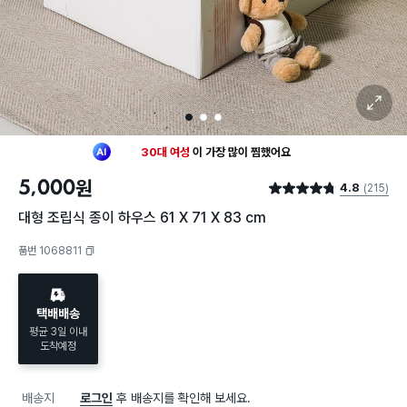
확대 보기
1
2
3
최근 한달
2,598명
이
장바구니에 담았어요
30대 여성
이 가장 많이
찜했어요
5,000
원
4.8
(215)
최근 한달
2,598명
이
장바구니에 담았어요
별점 4.8점
30대 여성
이 가장 많이
찜했어요
대형 조립식 종이 하우스 61 X 71 X 83 cm
품번 1068811
복사하기
택배배송
평균 3일 이내
도착예정
배송지
로그인
후 배송지를 확인해 보세요.