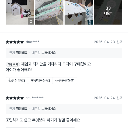
33
고객 리뷰 
더보기
리뷰 이미지 등록 개수
2
dnq****
2026-04-23
신고
별점 5점
크기
적당해요
내구성
보통이에요
재입고 되기만을 기다리다 드디어 구매했어요~~
매장구매
아이가 좋아해요!
👍완전꿀팁
3
💗구매욕상승
2
👀궁금증해결
1
seu*******
2026-04-24
신고
별점 5점
크기
적당해요
내구성
보통이에요
조립하기도 쉽고 무엇보다 아기가 정말 좋아해요