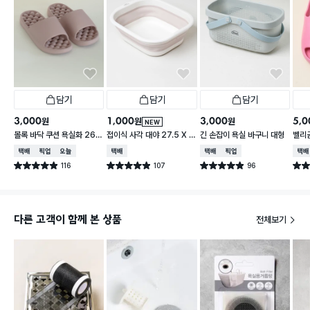
담기
담기
담기
3,000
1,000
3,000
5,0
원
원
원
NEW
볼록 바닥 쿠션 욕실화 260
접이식 사각 대야 27.5 X 2
긴 손잡이 욕실 바구니 대형
벨리곰
~280 mm
3 cm
260
택배배송
매장픽업
오늘배송
택배배송
택배배송
매장픽업
택배
116
107
96
별점 4.9점
별점 4.9점
별점 4.9점
별점 
건 작성
건 작성
건 작성
다른 고객이 함께 본 상품
전체보기