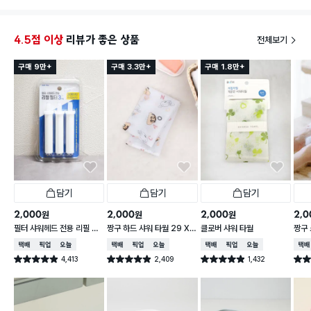
주고 있
스티커
에 천원
4.5점 이상
리뷰가 좋은 상품
전체보기
구매 9만+
구매 3.3만+
구매 1.8만+
담기
담기
담기
2,000
2,000
2,000
2,0
원
원
원
필터 샤워헤드 전용 리필 필
짱구 하드 샤워 타월 29 X
클로버 샤워 타월
짱구 
터 3개입
95 cm
X 9
택배배송
매장픽업
오늘배송
택배배송
매장픽업
오늘배송
택배배송
매장픽업
오늘배송
택배
4,413
2,409
1,432
별점 4.9점
별점 4.9점
별점 4.9점
별점 
건 작성
건 작성
건 작성