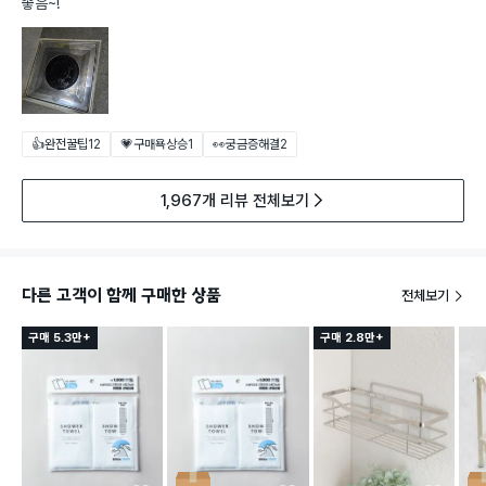
좋음~!
👍완전꿀팁
12
💗구매욕상승
1
👀궁금증해결
2
1,967개 리뷰 전체보기
다른 고객이 함께 구매한 상품
전체보기
구매 5.3만+
구매 2.8만+