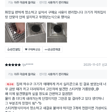
기능
아주 마음에 들어요
편리함
사용하기 편리해요
화장실 편하게 청소하고 싶어서 구매요 사용이 편리합니다 크기가 저희집이
랑 안맞아 안에 설치하고 뚜껑닫는식으로 했어요
👍완전꿀팁
💗구매욕상승
👀궁금증해결
tjs*****
2025-11-07
신고
별점 5점
기능
아주 마음에 들어요
편리함
사용하기 편리해요
집에 하수구 크기가 애매하게 커서 실리콘으로 된 걸로 썼었는데 너
재구매
무 금방 때가 끼고 더러워져서 고민차에 발견한 스티커형 거름망@_@
왜 이제 발견했을까 싶을 정도로 간편하고 깔끔함!!
물이 좀 더디게 내려가는게 단점이지만 그만큼 잘 걸러주고 있다 생각하니
그 부분조차 장점이 됨^-^b
스티커형식이어서 청소하고 새걸로 붙여야 하지만 3개에 천원이면 가성비도