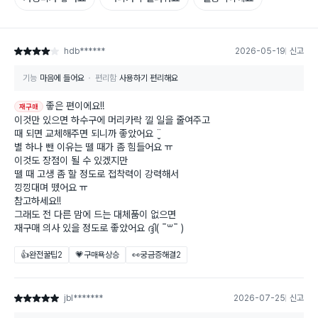
hdb******
2026-05-19
신고
별점 4점
기능
마음에 들어요
편리함
사용하기 편리해요
좋은 편이에요!!
재구매
이것만 있으면 하수구에 머리카락 낄 일을 줄여주고
때 되면 교체해주면 되니까 좋았어요 ¨̮
별 하나 뺀 이유는 뗄 때가 좀 힘들어요 ㅠ
이것도 장점이 될 수 있겠지만
뗄 때 고생 좀 할 정도로 접착력이 강력해서
낑낑대며 뗐어요 ㅠ
참고하세요!!
그래도 전 다른 맘에 드는 대체품이 없으면
재구매 의사 있을 정도로 좋았어요 ദ്ദി( ¯꒳¯ )
👍완전꿀팁
2
💗구매욕상승
👀궁금증해결
2
jbl*******
2026-07-25
신고
별점 5점