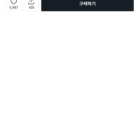
구매하기
5,997
430
로그인
온라인 다이소몰 1599-2211
온라인 다이소몰
다이소 매장 1522-4400
다이소 매장
평일 09:00 ~ 18:00
평일 09:00 ~ 18:00
주문조회
매장 상품 찾기
취소/교환/반품 신청
매장 위치 찾기
공지사항
1:1 문의
FAQ
고객센터
1:1 문의
제휴문의
앱 장애/신고
멤버십
회사소개