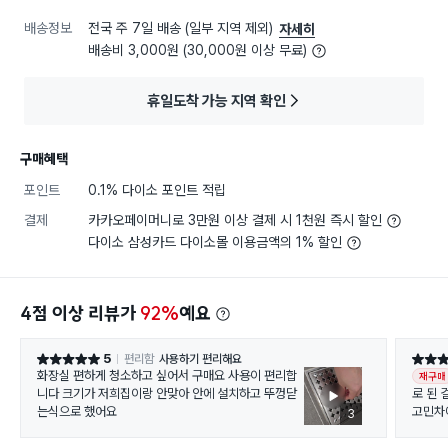
배송정보
전국 주 7일 배송 (일부 지역 제외)
자세히
배송비 3,000원 (30,000원 이상 무료)
휴일도착 가능 지역 확인
구매혜택
포인트
0.1% 다이소 포인트 적립
결제
카카오페이머니로 3만원 이상 결제 시 1천원 즉시 할인
다이소 삼성카드 다이소몰 이용금액의 1% 할인
4점 이상 리뷰가
92%
예요
5
편리함
사용하기 편리해요
별점 5점
별점 5
화장실 편하게 청소하고 싶어서 구매요 사용이 편리합
재구매
니다 크기가 저희집이랑 안맞아 안에 설치하고 뚜껑닫
로 된 
는식으로 했어요
고민차
3
왜 이제
물이 