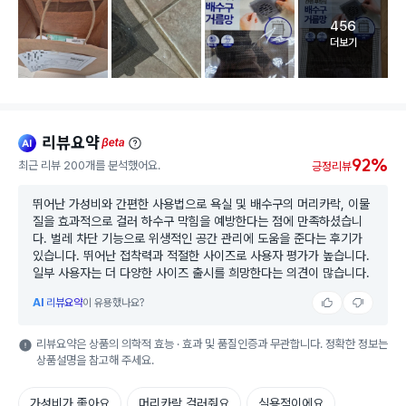
456
고객 리뷰 
더보기
리뷰요약
ai
beta
92%
최근 리뷰 200개를 분석했어요.
긍정리뷰
뛰어난 가성비와 간편한 사용법으로 욕실 및 배수구의 머리카락, 이물
질을 효과적으로 걸러 하수구 막힘을 예방한다는 점에 만족하셨습니
다. 벌레 차단 기능으로 위생적인 공간 관리에 도움을 준다는 후기가
있습니다. 뛰어난 접착력과 적절한 사이즈로 사용자 평가가 높습니다.
일부 사용자는 더 다양한 사이즈 출시를 희망한다는 의견이 많습니다.
AI
리뷰요약
이 유용했나요?
리뷰요약은 상품의 의학적 효능 · 효과 및 품질인증과 무관합니다. 정확한 정보는
상품설명을 참고해 주세요.
가성비가 좋아요
머리카락 걸러줘요
실용적이에요