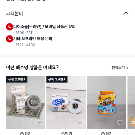
고객센터
다이소몰(온라인) / 모바일 상품권 문의
1599-2211
기타 오프라인 매장 문의
1522-4400
이런 배수망 상품은 어때요?
전체보기
구매 2.9만+
구매 1.4만+
1
담기
담기
담기