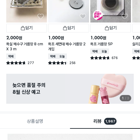
담기
담기
담기
2,000
1,000
1,000
1,0
원
원
원
욕실 배수구 거름망 8 cm
욕조 세면대 배수 거름망 2
욕조 거름망 5P
실리
X 3 m
개입
택배배송
오늘배송
택배
택배배송
택배배송
오늘배송
676
별점 4.7점
별점 
건 작성
277
256
별점 4.7점
별점 4.4점
건 작성
건 작성
늦으면 품절 주의
8월 신상 예고
1
3
상품설명
리뷰
1,967