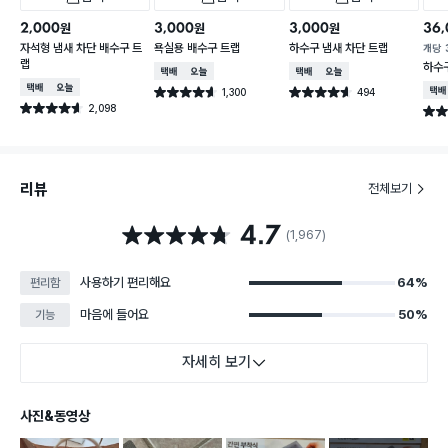
2,000
3,000
3,000
36,
원
원
원
자석형 냄새 차단 배수구 트
욕실용 배수구 트랩
하수구 냄새 차단 트랩
개당
랩
하수
택배배송
오늘배송
택배배송
오늘배송
택배배송
오늘배송
1,300
494
택배
별점 4.6점
별점 4.6점
건 작성
건 작성
2,098
별점 4.6점
별점 
건 작성
리뷰
전체보기
4.7
별점 4.7점
(1,967)
사용하기 편리해요
64%
편리함
마음에 들어요
50%
기능
자세히 보기
사진&동영상