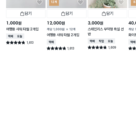
12개
8
담기
담기
담기
1,000
12,000
3,000
40,
원
원
원
여행용 샤워 타월 2개입
스테인리스 부착형 욕실 선
개당
1,000
원
12개
개당
반
여행용 샤워 타월 2개입
화이트
택배배송
오늘배송
택배배송
매장픽업
오늘배송
1,613
택배배송
택배
별점 4.8점
건 작성
1,609
별점 4.8점
1,613
별점 4.8점
별점 
건 작성
건 작성