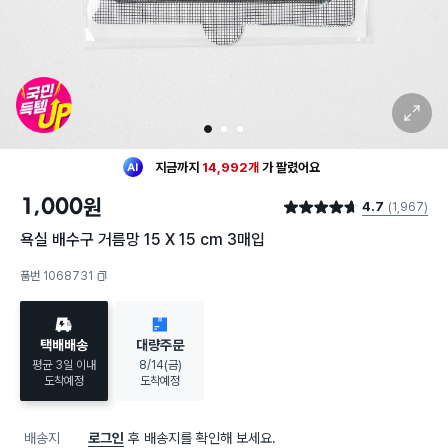
확대 보기
1
2
3
최근 한달
2,000명
이
구매했어요
지금까지
14,992개
가
팔렸어요
20대 여성
이 가장 많이
구매했어요
1,000
원
4.7
(1,967)
최근 한달
2,000명
이
구매했어요
별점 4.7점
지금까지
14,992개
가
팔렸어요
욕실 배수구 거름망 15 X 15 cm 3매입
20대 여성
이 가장 많이
구매했어요
품번 1068731
복사하기
택배배송
대량주문
평균 3일 이내
8/14(금)
도착예정
도착예정
배송지
로그인
후 배송지를 확인해 보세요.