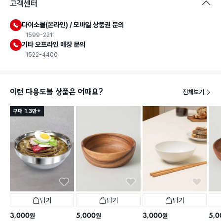
고객센터
다이소몰(온라인) / 모바일 상품권 문의
1599-2211
기타 오프라인 매장 문의
1522-4400
이런 다용도볼 상품은 어때요?
전체보기
구매 1.3만+
담기
담기
담기
3,000
5,000
3,000
5,0
원
원
원