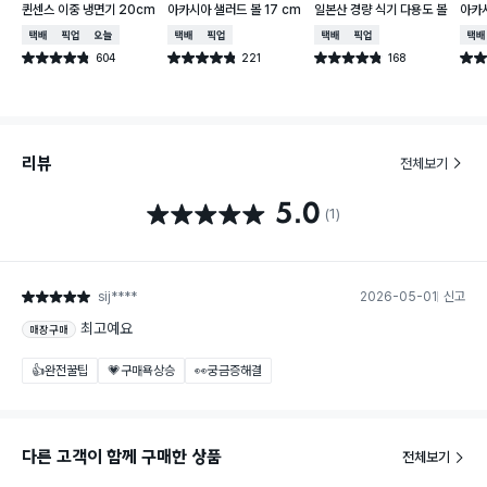
퀸센스 이중 냉면기 20cm
아카시아 샐러드 볼 17 cm
일본산 경량 식기 다용도 볼
아카시
택배배송
매장픽업
오늘배송
택배배송
매장픽업
택배배송
매장픽업
택배
604
221
168
별점 4.8점
별점 4.8점
별점 4.8점
별점 
건 작성
건 작성
건 작성
리뷰
전체보기
5.0
별점 5.0점
(1)
sij****
2026-05-01
신고
별점 5점
최고예요
매장구매
👍완전꿀팁
💗구매욕상승
👀궁금증해결
다른 고객이 함께 구매한 상품
전체보기