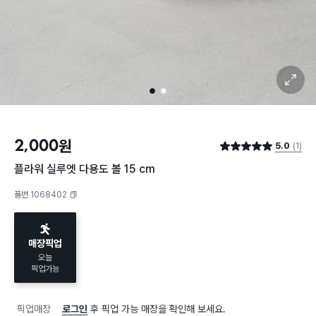
확대 보기
1
2
2,000
원
5.0
(1)
별점 5.0점
플라워 실루엣 다용도 볼 15 cm
품번 1068402
복사하기
매장픽업
오늘
픽업가능
픽업매장
로그인
후 픽업 가능 매장을 확인해 보세요.