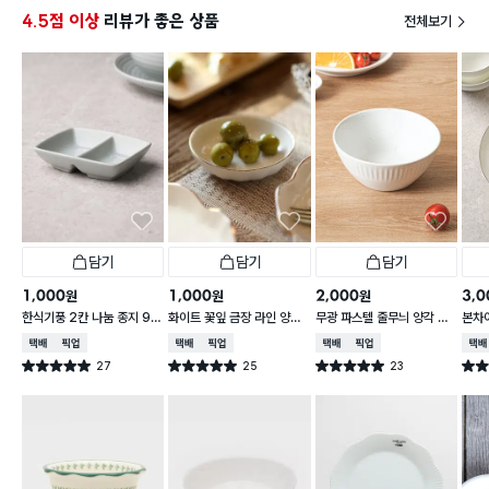
4.5점 이상
리뷰가 좋은 상품
전체보기
담기
담기
담기
1,000
1,000
2,000
3,0
원
원
원
한식기풍 2칸 나눔 종지 9 c
화이트 꽃잎 금장 라인 양각
무광 파스텔 줄무늬 양각 대
본차
m
종지 10 cm
접 13 cm
접시 
택배배송
매장픽업
택배배송
매장픽업
택배배송
매장픽업
택배
27
25
23
별점 5.0점
별점 5.0점
별점 5.0점
별점 
건 작성
건 작성
건 작성