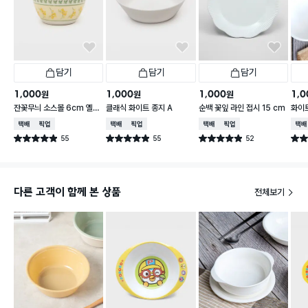
담기
담기
담기
1,000
1,000
1,000
1,0
원
원
원
잔꽃무늬 소스볼 6cm 옐로
클래식 화이트 종지 A
순백 꽃잎 라인 접시 15 cm
화이트
우
택배배송
매장픽업
택배배송
매장픽업
택배배송
매장픽업
택배
55
55
52
별점 4.9점
별점 4.9점
별점 4.9점
별점 
건 작성
건 작성
건 작성
다른 고객이 함께 본 상품
전체보기