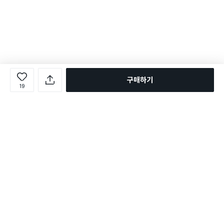
구매하기
19
로그인
온라인 다이소몰 1599-2211
온라인 다이소몰
다이소 매장 1522-4400
다이소 매장
평일 09:00 ~ 18:00
평일 09:00 ~ 18:00
주문조회
매장 상품 찾기
취소/교환/반품 신청
매장 위치 찾기
공지사항
1:1 문의
FAQ
고객센터