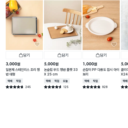
담기
담기
담기
3,000
5,000
1,000
5,0
원
원
원
일본제 스테인리스 조리 쟁
논슬립 우드 쟁반 플랫 33
손잡이 PP 다용도 접시 아이
클리어
반 대형
X 25 cm
보리
X2
택배배송
매장픽업
택배배송
매장픽업
오늘배송
택배배송
매장픽업
택배
245
125
928
별점 4.7점
별점 4.6점
별점 4.8점
별점 
건 작성
건 작성
건 작성