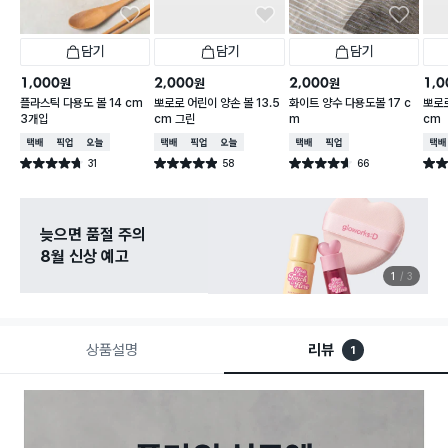
담기
담기
담기
1,000
2,000
2,000
1,0
원
원
원
플라스틱 다용도 볼 14 cm
뽀로로 어린이 양손 볼 13.5
화이트 양수 다용도볼 17 c
뽀로로
3개입
cm 그린
m
cm
택배배송
매장픽업
오늘배송
택배배송
매장픽업
오늘배송
택배배송
매장픽업
택배
31
58
66
별점 4.7점
별점 4.9점
별점 4.6점
별점 
건 작성
건 작성
건 작성
늦으면 품절 주의
8월 신상 예고
1
3
상품설명
리뷰
1