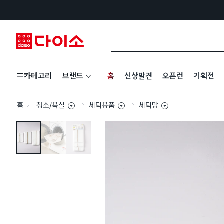
홈
신상발견
오픈런
기획전
카테고리
브랜드
홈
청소/욕실
세탁용품
세탁망