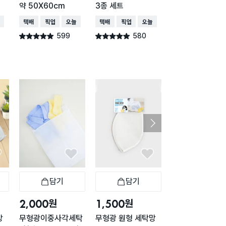
약 50X60cm
3종 세트
세탁망 18X29X
cm
배송
택배배송
매장픽업
오늘배송
택배배송
매장픽업
오늘배송
택배배송
매장픽업
오
599
580
576
별점 4.9점
별점 4.9점
별점 4.9점
건 작성
건 작성
건 작
담기
담기
담기
바구니
장바구니
장바구니
장
원
원
원
2,000
1,500
2,000
망
무형광이중사각세탁
무형광 원형 세탁망
무형광 원형 세탁