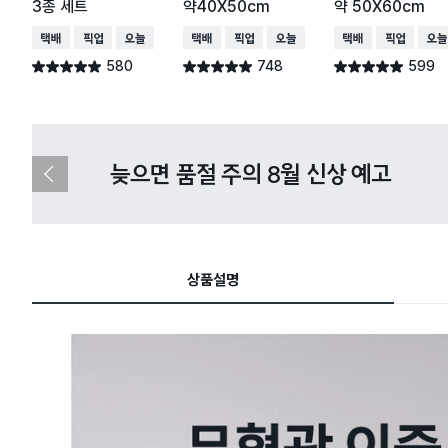
3종 세트
약40X50cm
약 50X60cm
택배배송
매장픽업
오늘배송
택배배송
매장픽업
오늘배송
택배배송
매장픽업
오늘
580
748
599
별점 4.9점
별점 4.9점
별점 4.9점
건 작성
건 작성
건 작성
다이소X카카오페이 8월 결제 혜택 
이
전
슬
라
이
드
상품설명