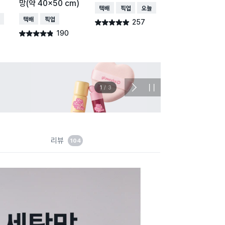
망(약 40x50 cm)
택배배송
매장픽업
오늘배송
택배배송
매장픽업
오
배송
택배배송
매장픽업
257
253
별점 4.9점
별점 4.9점
건 작성
건 작
190
별점 4.8점
건 작성
이벤트
관심 
2
/
3
다
정
음
지
슬
라
이
드
리뷰
104