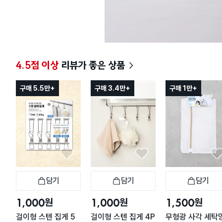
4.5점 이상
리뷰가 좋은 상품
구매 5.5만+
구매 3.4만+
구매 1만+
담기
담기
담기
장바구니
장바구니
장
원
원
원
1,000
1,000
1,500
걸이형 스텐 집게 5
걸이형 스텐 집게 4P
무형광 사각 세탁