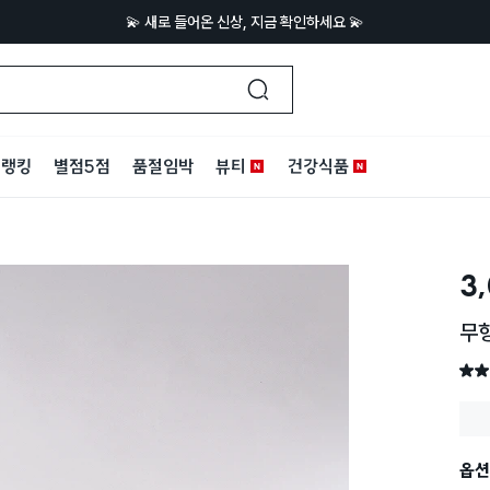
💫 새로 들어온 신상, 지금 확인하세요 💫
랭킹
별점5점
품절임박
뷰티
건강식품
3
무형
별점 
옵션