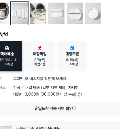
 프레임 속옷 세탁망 16 X 16 X 15 cm
무형광 이중 세탁망 3종 세트
무형광 실리콘 솔 세탁망 50 X 60 cm
무형광 실리콘 솔 세탁망 30 X 40 cm
무형광 실리콘 솔 원통 세탁망 30 X 20 X 
무형광 실리콘 솔 원통 세탁망 18
방법
택배배송
매장픽업
대량주문
평균 3일 이내
8/8(토)
8/18(화)
도착예정
픽업가능
도착예정
지
로그인
후 배송지를 확인해 보세요.
정보
전국 주 7일 배송 (일부 지역 제외)
자세히
배송비 3,000원 (30,000원 이상 무료)
휴일도착 가능 지역 확인
무형광 이중 세탁망 3종 세트