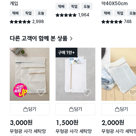
개입
약40X50cm
택배배송
매장픽업
오늘배송
택배배송
매장픽업
오늘배송
택배배송
매장픽업
오늘
1,964
별점 4.9점
건 작성
2,998
748
별점 4.9점
별점 4.9점
건 작성
건 작성
다른 고객이 함께 본 상품
구매 1만+
담기
담기
담기
장바구니
장바구니
장
원
원
원
3,000
1,500
2,000
무형광 사각 세탁망
무형광 사각 세탁망
무형광 사각 세탁