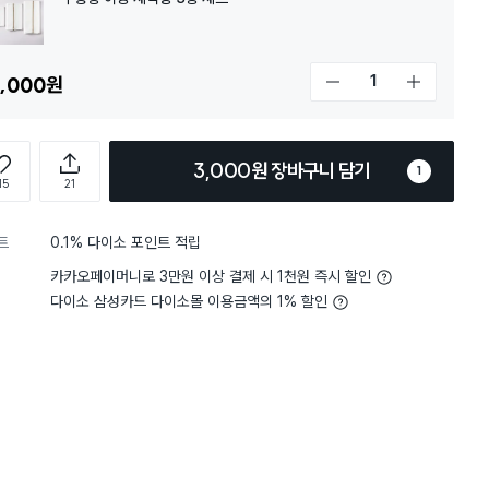
,000
원
개수 감소
개수 증가
3,000원 장바구니 담기
1
15
21
트
0.1% 다이소 포인트 적립
카카오페이머니로 3만원 이상 결제 시 1천원 즉시 할인
다이소 삼성카드 다이소몰 이용금액의 1% 할인
담기
담기
담기
바구니
장바구니
장바구니
장
원
원
원
2,000
3,000
1,000
촘
무형광 고리형 세탁
걸이형 스테인리스
복숭아 원통형 