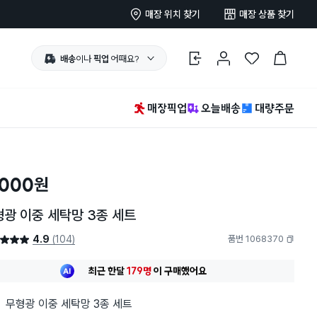
매장 위치 찾기
매장 상품 찾기
배송
이나
픽업
어때요?
로그인
마이페이지
찜 한 상품
장바구니
매장픽업
오늘배송
대량주문
,000
원
광 이중 세탁망 3종 세트
4.9
(104)
품번 1068370
4.9점
복사하기
최근 한달
179명
이
구매했어요
30대 여성
이 가장 많이
구매했어요
최근 한달
179명
이
구매했어요
무형광 이중 세탁망 3종 세트
30대 여성
이 가장 많이
구매했어요