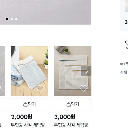
1
2
3
3
5
포인
결제
담기
담기
담기
바구니
장바구니
장바구니
장
원
원
원
2,000
3,000
1,000
망
무형광 사각 세탁망
무형광 사각 세탁망
무형광 원통형 촘