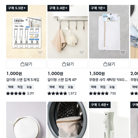
구매 5.5만+
구매 3.4만+
구매 1만+
담기
담기
담기
1,000
1,000
1,500
2,0
원
원
원
걸이형 스텐 집게 5개입
걸이형 스텐 집게 4P
무형광 사각 세탁망 약40X
무형광
50cm
60
택배배송
매장픽업
오늘배송
택배배송
매장픽업
오늘배송
택배배송
매장픽업
오늘배송
택배
3,011
1,972
755
별점 4.9점
별점 4.9점
별점 4.9점
별점 
건 작성
건 작성
건 작성
구매 1.4만+
구매