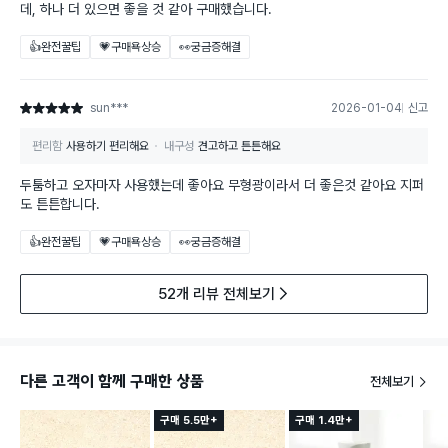
데, 하나 더 있으면 좋을 것 같아 구매했습니다.
👍완전꿀팁
💗구매욕상승
👀궁금증해결
sun***
2026-01-04
신고
별점 5점
편리함
사용하기 편리해요
내구성
견고하고 튼튼해요
두툼하고 오자마자 사용했는데 좋아요 무형광이라서 더 좋은것 같아요 지퍼
도 튼튼합니다.
👍완전꿀팁
💗구매욕상승
👀궁금증해결
52개 리뷰 전체보기
다른 고객이 함께 구매한 상품
전체보기
구매 5.5만+
구매 1.4만+