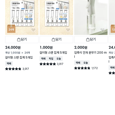
24개
1
담기
담기
담기
24,000
1,000
2,000
24,
원
원
원
걸이형 스텐 집게 5개입
압축식 안개 분무기 200 m
개당
1,000
원
24개
개당
l
걸이형 스텐 집게 5개입
압축식
택배배송
매장픽업
오늘배송
l
택배배송
오늘배송
택배배송
3,017
별점 4.9점
건 작성
1,172
택배
별점 4.8점
3,017
별점 4.8점
건 작성
건 작성
별점 