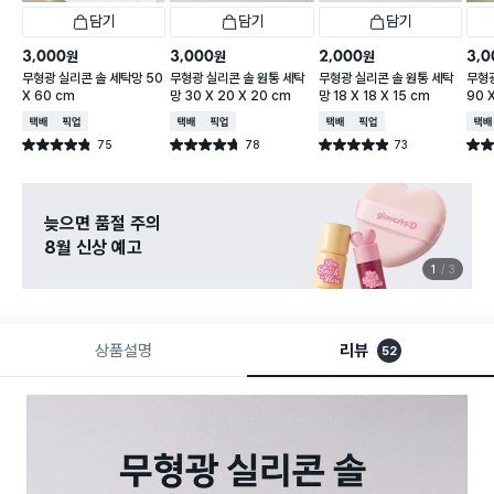
담기
담기
담기
3,000
3,000
2,000
3,0
원
원
원
무형광 실리콘 솔 세탁망 50
무형광 실리콘 솔 원통 세탁
무형광 실리콘 솔 원통 세탁
무형
X 60 cm
망 30 X 20 X 20 cm
망 18 X 18 X 15 cm
90 
택배배송
매장픽업
택배배송
매장픽업
택배배송
매장픽업
택배
75
78
73
별점 4.8점
별점 4.7점
별점 4.9점
별점 
건 작성
건 작성
건 작성
늦으면 품절 주의
8월 신상 예고
1
3
상품설명
리뷰
52