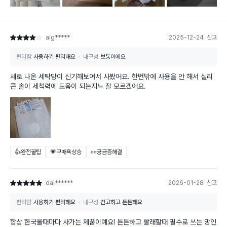
aig*****
2025-12-24
신고
별점 4점
편리함
사용하기 편리해요
내구성
보통이에요
새로 나온 세탁망이 신기해보여서 사봤어요. 한번밖에 사용을 안 해서 실리
콘 솔이 세척력에 도움이 되는지느 잘 모르겠어요.
👍완전꿀팁
💗구매욕상승
👀궁금증해결
dai******
2026-01-28
신고
별점 5점
편리함
사용하기 편리해요
내구성
견고하고 튼튼해요
항상 한국올때마다 사가는 제품이예요! 튼튼하고 빨래할때 필수로 쓰는 망인