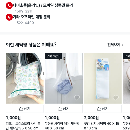
다이소몰(온라인) / 모바일 상품권 문의
1599-2211
기타 오프라인 매장 문의
1522-4400
이런 세탁망 상품은 어때요?
전체보기
구매 1만+
구매
담기
담기
담기
1,000
1,000
2,000
1,0
원
원
원
디즈니 토이스토리 사각 홑
무형광 사각형 메쉬 세탁망
구김 방지 세탁망 40 X 15
무형광
겹 세탁망 35 X 50 cm
40 X 50 cm
X 10 cm
5X9