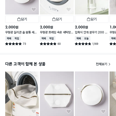
담기
담기
담기
2,000
2,000
2,000
1,0
원
원
원
무형광 실리콘 솔 원통 세탁
무형광 프레임 속옷 세탁망 1
압축식 안개 분무기 200 m
무형
망 18 X 18 X 15 cm
6 X 16 X 15 cm
l
40X
택배배송
매장픽업
택배배송
매장픽업
택배배송
오늘배송
택배
73
60
1,169
별점 4.9점
별점 4.9점
별점 4.8점
별점 
건 작성
건 작성
건 작성
다른 고객이 함께 본 상품
전체보기