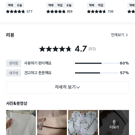
택배배송
오늘배송
택배배송
매장픽업
오늘배송
택배배송
매장픽업
택배
577
859
706
별점 4.8점
별점 4.8점
별점 4.7점
별점 
건 작성
건 작성
건 작성
리뷰
전체보기
4.7
별점 4.7점
(52)
사용하기 편리해요
60%
편리함
견고하고 튼튼해요
57%
내구성
자세히 보기
사진&동영상
6
고객 리뷰 
더보기