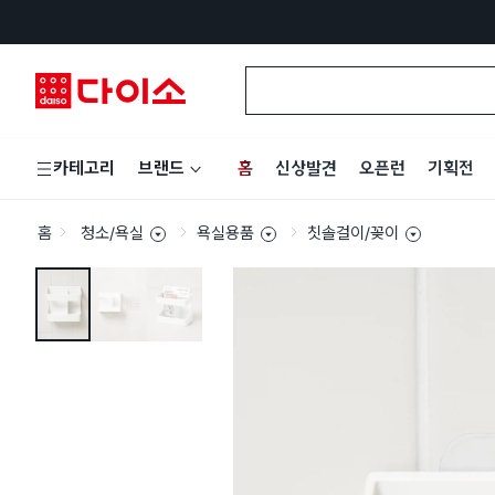
홈
신상발견
오픈런
기획전
카테고리
브랜드
홈
청소/욕실
욕실용품
칫솔걸이/꽂이