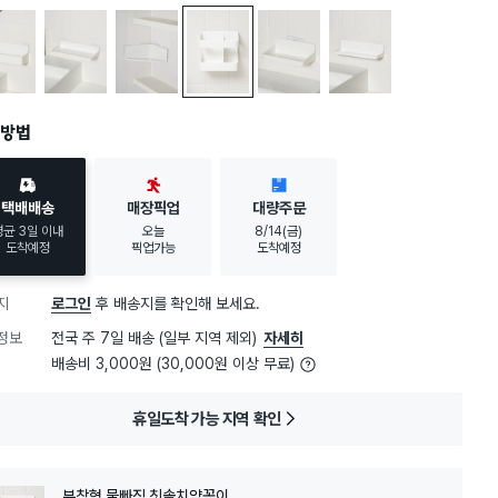
형 물 빠짐 욕실 거치함
부착형물빠짐욕실수납선반
부착형물빠짐욕실코너선반
부착형 물빠짐 칫솔치약꽂이
부착형물빠짐욕실비누받침
부착형 물 빠짐 욕실 선반
방법
택배배송
매장픽업
대량주문
평균 3일 이내
오늘
8/14(금)
도착예정
픽업가능
도착예정
지
로그인
후 배송지를 확인해 보세요.
정보
전국 주 7일 배송 (일부 지역 제외)
자세히
배송비 3,000원 (30,000원 이상 무료)
휴일도착 가능 지역 확인
부착형 물빠짐 칫솔치약꽂이