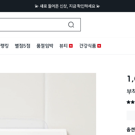
💫 새로 들어온 신상, 지금 확인하세요 💫
랭킹
별점5점
품절임박
뷰티
건강식품
1
부
별점 
옵션