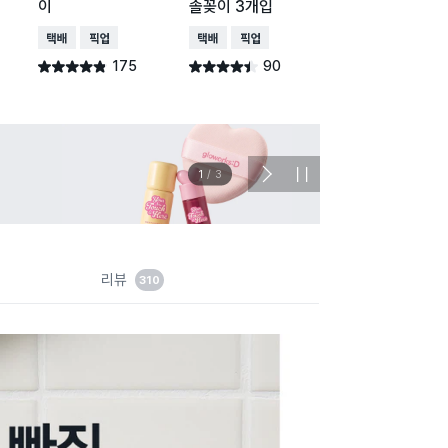
이
솔꽂이 3개입
택배배송
매장픽업
오
택배배송
매장픽업
택배배송
매장픽업
77
별점 4.7점
건 작
175
90
별점 4.8점
별점 4.4점
건 작성
건 작성
이벤트
관심 
2
/
3
다
정
음
지
슬
라
이
드
리뷰
310