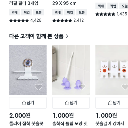
리필 필터 3개입
29 X 95 cm
택배배송
매장픽업
오늘
택배배송
매장픽업
오늘배송
택배배송
매장픽업
오늘배송
1,435
별점 4.9점
건 작성
4,426
2,412
별점 4.9점
별점 4.9점
건 작성
건 작성
다른 고객이 함께 본 상품
담기
담기
담기
장바구니
장바구니
장
원
원
원
2,000
1,000
1,000
클리어 접착 칫솔꽂
흡착식 튤립 모양 칫
칫솔걸이 강아지