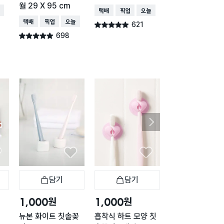
월 29 X 95 cm
배송
택배배송
매장픽업
오늘배송
택배배송
매장픽업
오
택배배송
매장픽업
오늘배송
621
616
별점 4.9점
별점 4.9점
건 작성
건 작
698
별점 4.9점
건 작성
담기
담기
담기
바구니
장바구니
장바구니
장
원
원
원
1,000
1,000
2,000
뉴본 화이트 칫솔꽂
흡착식 하트 모양 칫
피플 칫솔걸이