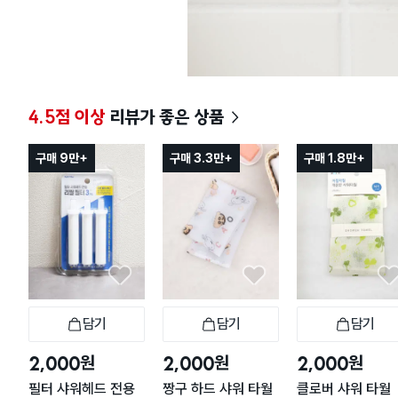
4.5점 이상
리뷰가 좋은 상품
구매 9만+
구매 3.3만+
구매 1.8만+
담기
담기
담기
장바구니
장바구니
장
원
원
원
2,000
2,000
2,000
필터 샤워헤드 전용
짱구 하드 샤워 타월
클로버 샤워 타월