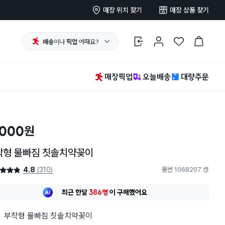
매장 위치 찾기
매장 상품 찾기
배송
이나
픽업
어때요?
로그인
마이페이지
찜 한 상품
장바구니
매장픽업
오늘배송
대량주문
,000
원
착형 물빠짐 칫솔치약꽂이
4.8
(310)
품번 1068207
4.8점
복사하기
최근 한달
386명
이
구매했어요
20대 여성
이 가장 많이
구매했어요
최근 한달
386명
이
구매했어요
부착형 물빠짐 칫솔치약꽂이
20대 여성
이 가장 많이
구매했어요