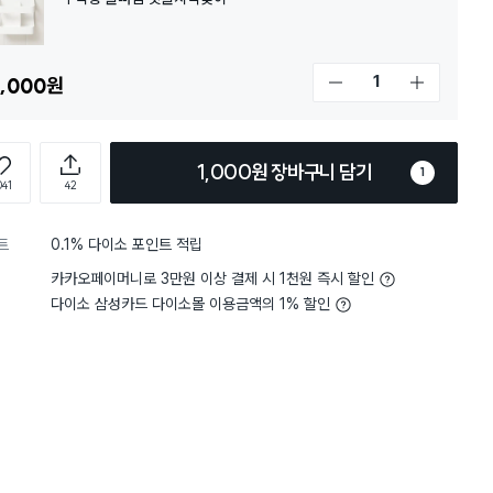
,000
원
개수 감소
개수 증가
1,000원 장바구니 담기
1
041
42
트
0.1% 다이소 포인트 적립
카카오페이머니로 3만원 이상 결제 시 1천원 즉시 할인
다이소 삼성카드 다이소몰 이용금액의 1% 할인
담기
담기
담기
바구니
장바구니
장바구니
장
원
원
원
5,000
2,000
2,000
크
비타민 샤워 필터 (레
퍼플 샤워 타월
토이스토리 랏소