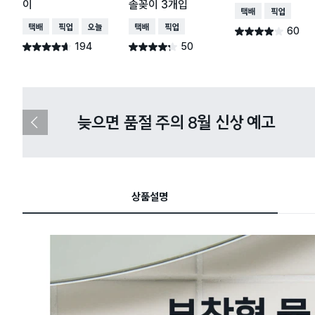
이
솔꽂이 3개입
택배배송
매장픽업
택배배송
매장픽업
오늘배송
택배배송
매장픽업
60
별점 3.9점
건 작성
194
50
별점 4.6점
별점 4.2점
건 작성
건 작성
다이소X카카오페이 8월 결제 혜택 
이
전
슬
라
이
드
상품설명