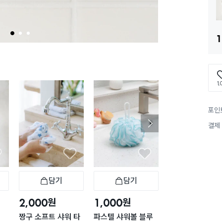
1
2
3
1
1,
포인
결제
담기
담기
담기
바구니
장바구니
장바구니
장
원
원
원
2,000
1,000
1,000
짱구 소프트 샤워 타
파스텔 샤워볼 블루
파스텔 샤워볼 핑