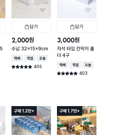
담기
담기
담기
바구니
장바구니
장바구니
장
원
원
원
2,000
3,000
2,000
5
수납 32x15x9cm
자석 타입 칸막이 홀
클리어 바구니 31
더 4구
2.7X9.6cm
택배배송
매장픽업
오늘배송
택배배송
매장픽업
오늘배송
택배배송
매장픽업
405
별점 4.9점
건 작성
403
392
별점 4.9점
별점 4.9점
건 작성
건 작
구매 1.2만+
구매 1.7만+