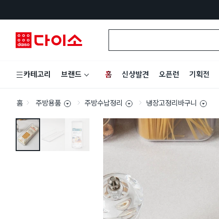
홈
신상발견
오픈런
기획전
카테고리
브랜드
홈
주방용품
주방수납정리
냉장고정리바구니