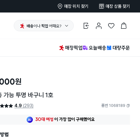
매장 위치 찾기
매장 상품 찾기
배송
이나
픽업
어때요?
로그인
마이페이지
찜 한 상품
장바구니
매장픽업
오늘배송
대량주문
,000
원
 가능 투명 바구니 1호
4.9
(293)
품번 1068189
4.9점
복사하기
최근 한달
382명
이
구매했어요
30대 여성
이 가장 많이
구매했어요
최근 한달
382명
이
구매했어요
방법
30대 여성
이 가장 많이
구매했어요