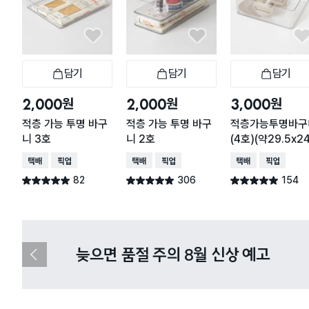
담기
담기
담기
장바구니
장바구니
장
원
원
원
2,000
2,000
3,000
적층 가능 투명 바구
적층 가능 투명 바구
적층가능투명바구
니 3호
니 2호
(4호)(약29.5x2
9 cm)
택배배송
매장픽업
택배배송
매장픽업
택배배송
매장픽업
82
306
154
별점 4.9점
별점 4.9점
별점 4.9점
건 작성
건 작성
건 작성
다이소X카카오페이 8월 결제 혜택 
이
전
슬
라
이