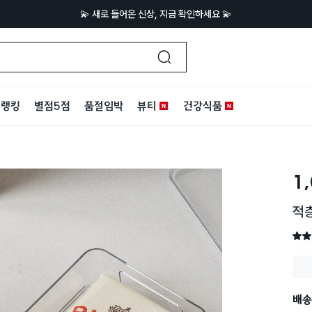
💫 새로 들어온 신상, 지금 확인하세요 💫
랭킹
별점5점
품절임박
뷰티
건강식품
1
적층
별점 
배송