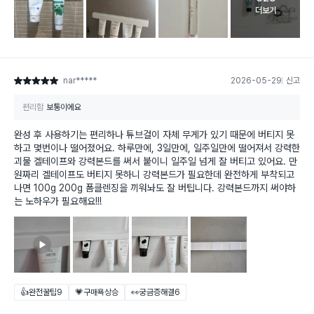
고객 리뷰 
더보기
nar*****
2026-05-29
신고
별점 5점
편리함
보통이에요
완성 후 사용하기는 편리하나 튜브걸이 자체 무게가 있기 때문에 버티지 못
하고 몇번이나 떨어졌어요. 하루만에, 3일만에, 일주일만에 떨어져서 강력한
괴물 겔테이프와 강력본드를 써서 붙이니 일주일 넘게 잘 버티고 있어요. 만
원짜리 겔테이프도 버티지 못하니 강력본드가 필요한데 완전하게 부착되고
나면 100g 200g 폼클렌징을 끼워놔도 잘 버팁니다. 강력본드까지 써야하
는 노하우가 필요해요!!!
👍완전꿀팁
9
💗구매욕상승
👀궁금증해결
6