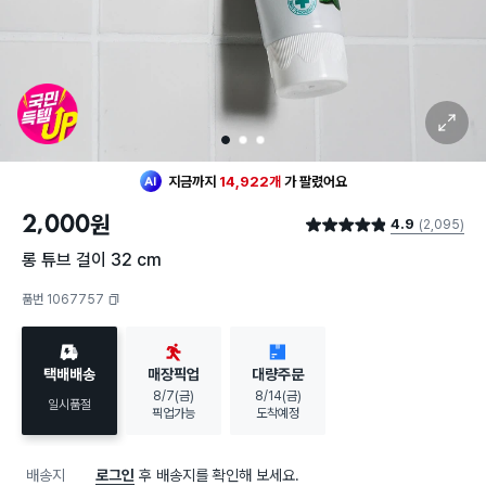
확대 보기
1
2
3
지금까지
14,922개
가
팔렸어요
2,000
원
4.9
(2,095)
별점 4.9점
롱 튜브 걸이 32 cm
품번 1067757
복사하기
택배배송
매장픽업
대량주문
8/7(금)
8/14(금)
일시품절
픽업가능
도착예정
배송지
로그인
후 배송지를 확인해 보세요.