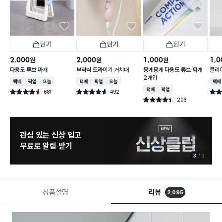
담기
담기
담기
2,000
2,000
1,000
1,0
원
원
원
다용도 튜브 짜개
부착식 드라이기 거치대
뭉게뭉게 다용도 튜브 짜개
클리어
2개입
택배배송
매장픽업
오늘배송
택배배송
매장픽업
오늘배송
택배
택배배송
매장픽업
681
492
별점 4.5점
별점 4.6점
별점 
건 작성
건 작성
206
별점 4.4점
건 작성
관심 있는 신상 입고
무료로 알림 받기
3
3
상품설명
리뷰
2,095