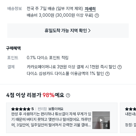
배송정보
전국 주 7일 배송 (일부 지역 제외)
자세히
배송비 3,000원 (30,000원 이상 무료)
휴일도착 가능 지역 확인
구매혜택
포인트
0.1% 다이소 포인트 적립
결제
카카오페이머니로 3만원 이상 결제 시 1천원 즉시 할인
다이소 삼성카드 다이소몰 이용금액의 1% 할인
4점 이상 리뷰가
98%
예요
5
편리함
보통이에요
별점 5점
별점 5
완성 후 사용하기는 편리하나 튜브걸이 자체 무게가 있
내돈내산
기 때문에 버티지 못하고 몇번이나 떨어졌어요. 하루만
에, 3일만에, 일주일만에 떨어져서 강력한 괴물 겔테이
장점:
4
프와 강력본드를 써서 붙이니 일주일 넘게 잘 버티고 있
어요. 만원짜리 겔테이프도 버티지 못하니 강력본드가
단점: 