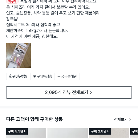
욕실에 설치해서 써 보니 아주 편리하더라고요.
재구매
롱 사이즈라 여러 가지 걸어서 보관할 수가 있어요.
연고, 클렌징폼, 치약 등등 걸어 두고 쓰기 편한 제품이라
강추템!
접착시트도 3m이라 접착력 좋고
제한하중이 1.8kg까지라 든든합니다.
이 가격에 이런 제품, 칭찬해요.
👍완전꿀팁
9
💗구매욕상승
👀궁금증해결
2,095개 리뷰 전체보기
다른 고객이 함께 구매한 상품
전체보기
구매 5.3만+
구매 2.8만+
구매