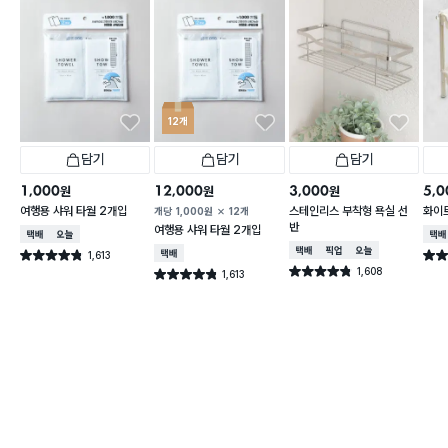
12개
담기
담기
담기
1,000
12,000
3,000
5,0
원
원
원
여행용 샤워 타월 2개입
스테인리스 부착형 욕실 선
화이트
개당
1,000
원
12개
반
여행용 샤워 타월 2개입
택배배송
오늘배송
택배
택배배송
매장픽업
오늘배송
1,613
택배배송
별점 4.8점
별점 
건 작성
1,608
별점 4.8점
1,613
별점 4.8점
건 작성
건 작성