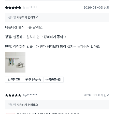
hnm*****
2026-08-06
신고
별점 5점
편리함
사용하기 편리해요
내돈내산 솔직 리뷰 남겨요!
장점: 깔끔하고 설치가 쉽고 정리하기 좋아요
단점: 아직까진 없습니다 뭔가 생각보다 많이 걸지는 못하는거 같아요
👍완전꿀팁
💗구매욕상승
👀궁금증해결
ayo******
2026-03-07
신고
별점 5점
편리함
사용하기 편리해요