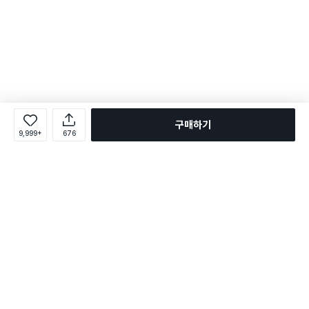
구매하기
9,999+
676
로그인
온라인 다이소몰 1599-2211
온라인 다이소몰
다이소 매장 1522-4400
다이소 매장
평일 09:00 ~ 18:00
평일 09:00 ~ 18:00
주문조회
매장 상품 찾기
취소/교환/반품 신청
매장 위치 찾기
공지사항
1:1 문의
FAQ
고객센터