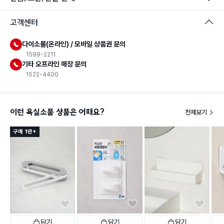
고객센터
다이소몰(온라인) / 모바일 상품권 문의
1599-2211
기타 오프라인 매장 문의
1522-4400
이런 욕실소품 상품은 어때요?
전체보기
구매 1만+
담기
담기
담기