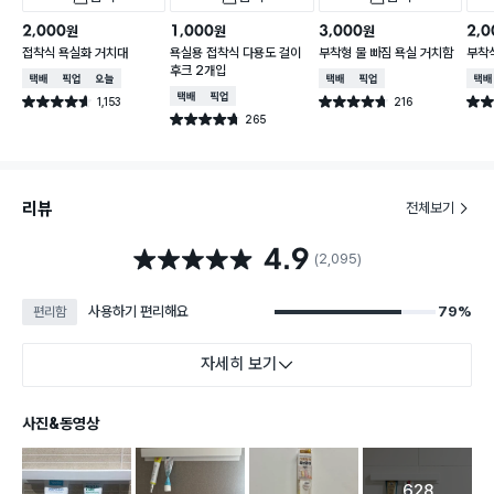
2,000
1,000
3,000
2,0
원
원
원
접착식 욕실화 거치대
욕실용 접착식 다용도 걸이
부착형 물 빠짐 욕실 거치함
부착
후크 2개입
택배배송
매장픽업
오늘배송
택배배송
매장픽업
택배
택배배송
매장픽업
1,153
216
별점 4.6점
별점 4.7점
별점 
건 작성
건 작성
265
별점 4.7점
건 작성
리뷰
전체보기
4.9
별점 4.9점
(2,095)
사용하기 편리해요
79%
편리함
자세히 보기
사진&동영상
628