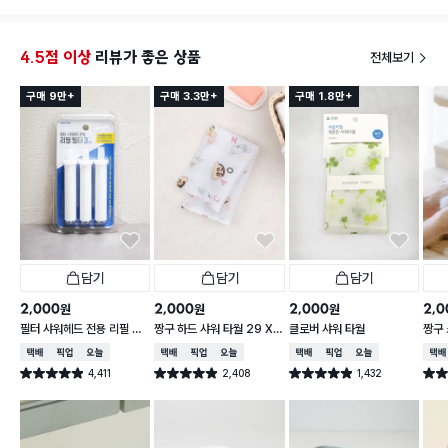
필요한데 완전하게 부착되고 나면 100g 200g 폼클렌
하는거
징을 끼워놔도 잘 버팁니다. 강력본드까지 써야하는 노
하우가 필요해요!!!
4.5점 이상
리뷰가 좋은 상품
전체보기
구매 9만+
구매 3.3만+
구매 1.8만+
담기
담기
담기
2,000
2,000
2,000
2,0
원
원
원
필터 샤워헤드 전용 리필 필
짱구 하드 샤워 타월 29 X
클로버 샤워 타월
짱구 
터 3개입
95 cm
X 9
택배배송
매장픽업
오늘배송
택배배송
매장픽업
오늘배송
택배배송
매장픽업
오늘배송
택배
4,411
2,408
1,432
별점 4.9점
별점 4.9점
별점 4.9점
별점 
건 작성
건 작성
건 작성