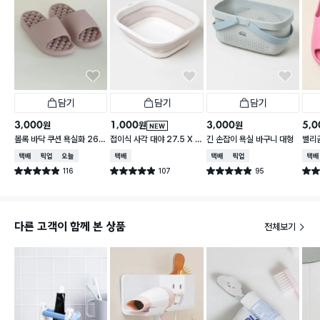
담기
담기
담기
3,000
1,000
3,000
5,0
원
원
원
NEW
볼록 바닥 쿠션 욕실화 260
접이식 사각 대야 27.5 X 2
긴 손잡이 욕실 바구니 대형
벨리곰
~280 mm
3 cm
260
택배배송
매장픽업
오늘배송
택배배송
택배배송
매장픽업
택배
116
107
95
별점 4.9점
별점 4.9점
별점 4.9점
별점 
건 작성
건 작성
건 작성
다른 고객이 함께 본 상품
전체보기