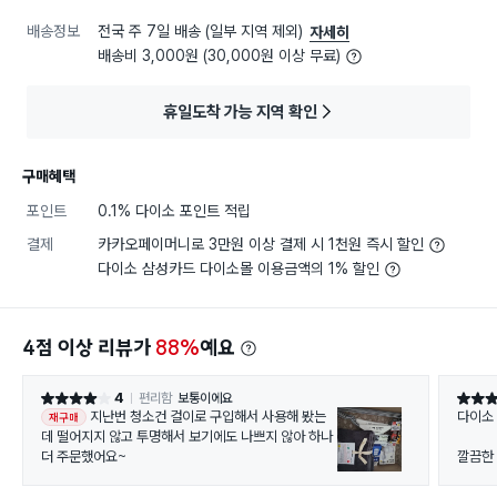
배송정보
전국 주 7일 배송 (일부 지역 제외)
자세히
배송비 3,000원 (30,000원 이상 무료)
휴일도착 가능 지역 확인
구매혜택
포인트
0.1% 다이소 포인트 적립
결제
카카오페이머니로 3만원 이상 결제 시 1천원 즉시 할인
다이소 삼성카드 다이소몰 이용금액의 1% 할인
4점 이상 리뷰가
88%
예요
4
편리함
보통이에요
별점 4점
별점 5
지난번 청소건 걸이로 구입해서 사용해 봤는
다이소
재구매
데 떨어지지 않고 투명해서 보기에도 나쁘지 않아 하나
더 주문했어요~
깔끔한
잘 어울
본 접착