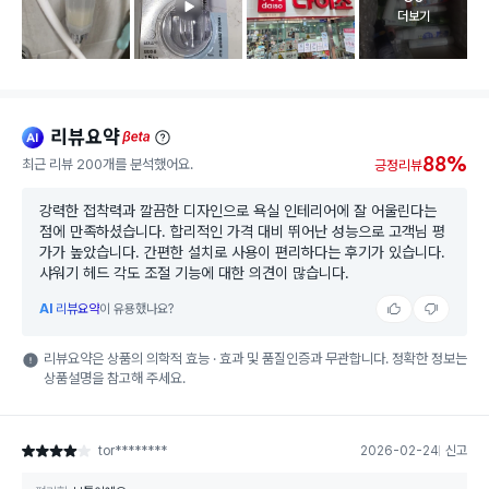
고객 리뷰 
더보기
리뷰요약
ai
beta
88%
최근 리뷰 200개를 분석했어요.
긍정리뷰
강력한 접착력과 깔끔한 디자인으로 욕실 인테리어에 잘 어울린다는
점에 만족하셨습니다. 합리적인 가격 대비 뛰어난 성능으로 고객님 평
가가 높았습니다. 간편한 설치로 사용이 편리하다는 후기가 있습니다.
샤워기 헤드 각도 조절 기능에 대한 의견이 많습니다.
AI
리뷰요약
이 유용했나요?
리뷰요약은 상품의 의학적 효능 · 효과 및 품질인증과 무관합니다. 정확한 정보는
상품설명을 참고해 주세요.
tor********
2026-02-24
신고
별점 4점