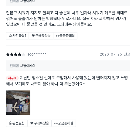
편리함
보통이에요
잘붙고 샤워기 지지도 잘되고 다 좋은데 너무 일자라 샤워기 헤드를 최대로
꺾어도 물줄기가 원하는 방향보다 위로가네요. 살짝 아래로 향하게 경사가
있었으면 더 좋았을 것 같아요. 그외에는 맘에들어요.
👍완전꿀팁
1
💗구매욕상승
👀궁금증해결
sco*******
2026-07-25
신고
별점 4점
편리함
보통이에요
지난번 청소건 걸이로 구입해서 사용해 봤는데 떨어지지 않고 투명
재구매
해서 보기에도 나쁘지 않아 하나 더 주문했어요~
👍완전꿀팁
💗구매욕상승
👀궁금증해결