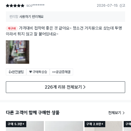
sco*******
2026-07-15
신고
별점 5점
편리함
사용하기 편리해요
가격대비 접착력 좋은 것 같아요~ 청소건 거치용으로 샀는데 투명
재구매
이라서 튀지 않고 잘 붙어있네요~
👍완전꿀팁
💗구매욕상승
👀궁금증해결
226개 리뷰 전체보기
다른 고객이 함께 구매한 상품
전체보기
구매 5.3만+
구매 2.8만+
구매