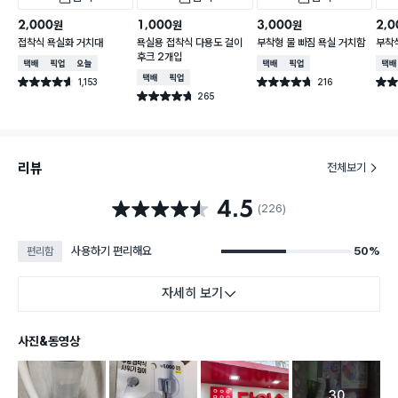
2,000
1,000
3,000
2,0
원
원
원
접착식 욕실화 거치대
욕실용 접착식 다용도 걸이
부착형 물 빠짐 욕실 거치함
부착
후크 2개입
택배배송
매장픽업
오늘배송
택배배송
매장픽업
택배
택배배송
매장픽업
1,153
216
별점 4.6점
별점 4.7점
별점 
건 작성
건 작성
265
별점 4.7점
건 작성
리뷰
전체보기
4.5
별점 4.5점
(226)
사용하기 편리해요
50%
편리함
자세히 보기
사진&동영상
30