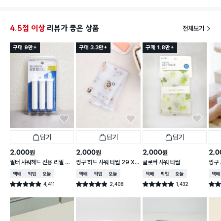
저는 더
발라서
4.5점 이상
리뷰가 좋은 상품
전체보기
에요. 
만족스
구매 9만+
구매 3.3만+
구매 1.8만+
가성비 
담기
담기
담기
2,000
2,000
2,000
2,0
원
원
원
필터 샤워헤드 전용 리필 필
짱구 하드 샤워 타월 29 X
클로버 샤워 타월
짱구 
터 3개입
95 cm
X 9
택배배송
매장픽업
오늘배송
택배배송
매장픽업
오늘배송
택배배송
매장픽업
오늘배송
택배
4,411
2,408
1,432
별점 4.9점
별점 4.9점
별점 4.9점
별점 
건 작성
건 작성
건 작성