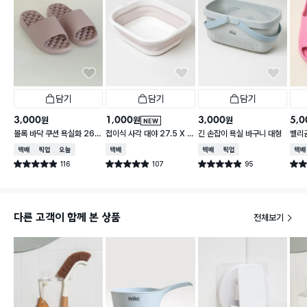
담기
담기
담기
3,000
1,000
3,000
5,0
원
원
원
NEW
볼록 바닥 쿠션 욕실화 260
접이식 사각 대야 27.5 X 2
긴 손잡이 욕실 바구니 대형
벨리곰
~280 mm
3 cm
260
택배배송
매장픽업
오늘배송
택배배송
택배배송
매장픽업
택배
116
107
95
별점 4.9점
별점 4.9점
별점 4.9점
별점 
건 작성
건 작성
건 작성
다른 고객이 함께 본 상품
전체보기