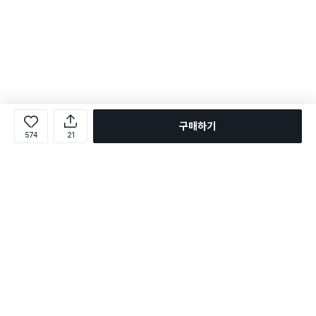
구매하기
574
21
로그인
온라인 다이소몰 1599-2211
온라인 다이소몰
다이소 매장 1522-4400
다이소 매장
평일 09:00 ~ 18:00
평일 09:00 ~ 18:00
주문조회
매장 상품 찾기
취소/교환/반품 신청
매장 위치 찾기
공지사항
1:1 문의
FAQ
고객센터