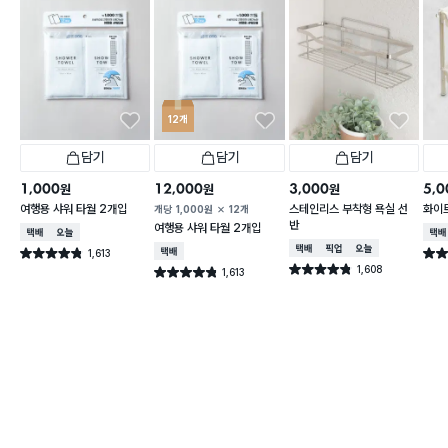
12개
담기
담기
담기
1,000
12,000
3,000
5,0
원
원
원
여행용 샤워 타월 2개입
스테인리스 부착형 욕실 선
화이트
개당
1,000
원
12개
반
여행용 샤워 타월 2개입
택배배송
오늘배송
택배
택배배송
매장픽업
오늘배송
1,613
택배배송
별점 4.8점
별점 
건 작성
1,608
별점 4.8점
1,613
별점 4.8점
건 작성
건 작성