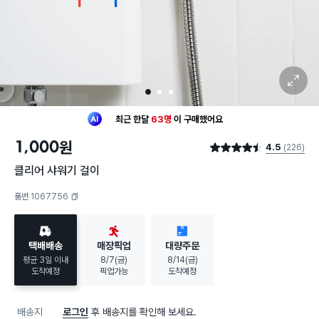
확대 보기
1
2
3
최근 한달
63명
이
구매했어요
30대 여성
이 가장 많이
구매했어요
1,000
원
4.5
(226)
최근 한달
63명
이
구매했어요
별점 4.5점
30대 여성
이 가장 많이
구매했어요
클리어 샤워기 걸이
품번 1067756
복사하기
택배배송
매장픽업
대량주문
평균 3일 이내
8/7(금)
8/14(금)
도착예정
픽업가능
도착예정
배송지
로그인
후 배송지를 확인해 보세요.