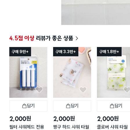
4.5점 이상
리뷰가 좋은 상품
구매 9만+
구매 3.3만+
구매 1.8만+
담기
담기
담기
장바구니
장바구니
장
원
원
원
2,000
2,000
2,000
필터 샤워헤드 전용
짱구 하드 샤워 타월
클로버 샤워 타월