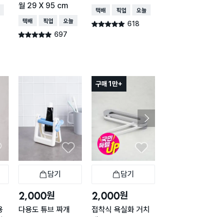
월 29 X 95 cm
몬)
배송
택배배송
매장픽업
오늘배송
택배배송
매장픽업
오늘배송
택배배송
매장픽업
오
618
별점 4.9점
건 작성
697
477
별점 4.9점
별점 4.9점
건 작성
건 작
구매 1만+
담기
담기
담기
바구니
장바구니
장바구니
장
원
원
원
2,000
2,000
2,000
용
다용도 튜브 짜개
접착식 욕실화 거치
모던 드라이기걸