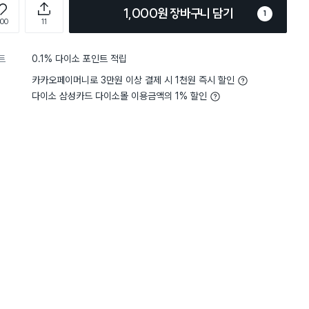
1,000원 장바구니 담기
1
000
11
트
0.1% 다이소 포인트 적립
카카오페이머니로 3만원 이상 결제 시 1천원 즉시 할인
다이소 삼성카드 다이소몰 이용금액의 1% 할인
담기
담기
담기
바구니
장바구니
장바구니
장
원
원
원
2,000
5,000
2,000
(레
퍼플 샤워 타월
비타민 샤워 필터 (라
토이스토리 랏소