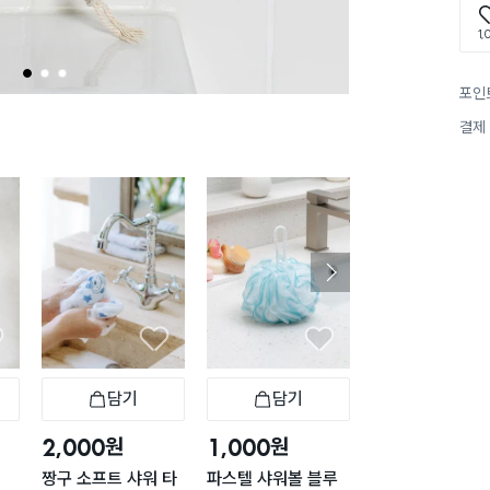
1,
1
2
3
포인
결제
담기
담기
담기
바구니
장바구니
장바구니
장
원
원
원
2,000
1,000
5,000
짱구 소프트 샤워 타
파스텔 샤워볼 블루
비타민 샤워 필터 