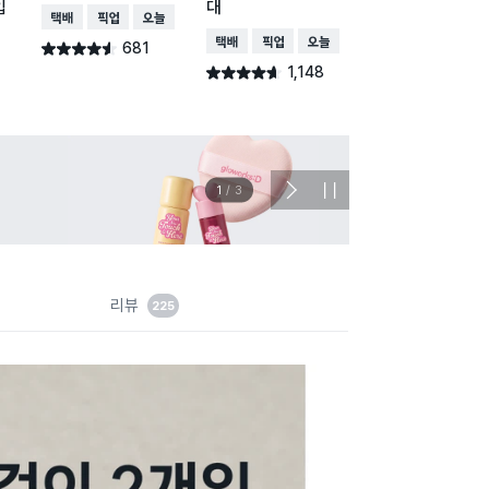
입
대
택배배송
매장픽업
오늘배송
택배배송
매장픽업
오
택배배송
매장픽업
오늘배송
681
296
별점 4.5점
별점 4.4점
건 작성
건 작
1,148
별점 4.6점
건 작성
이벤트
관심 
2
/
3
다
정
음
지
슬
라
이
드
리뷰
225