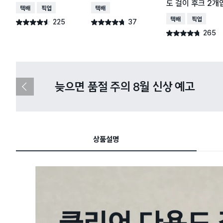
도 걸이 후크 2개
택배배송
매장픽업
택배배송
택배배송
매장픽업
225
37
별점 4.5점
별점 4.7점
건 작성
건 작성
265
별점 4.7점
건 작성
다이소X카카오페이 8월 결제 혜택 
이
전
슬
라
이
드
상품설명