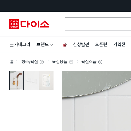
홈
신상발견
오픈런
기획전
카테고리
브랜드
홈
청소/욕실
욕실용품
욕실소품