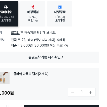
택배배송
매장픽업
대량주문
평균 3일 이내
8/7(금)
8/14(금)
도착예정
픽업가능
도착예정
지
로그인
후 배송지를 확인해 보세요.
정보
전국 주 7일 배송 (일부 지역 제외)
자세히
배송비 3,000원 (30,000원 이상 무료)
휴일도착 가능 지역 확인
클리어 다용도 걸이(2 개입)
,000
원
개수 감소
개수 증가