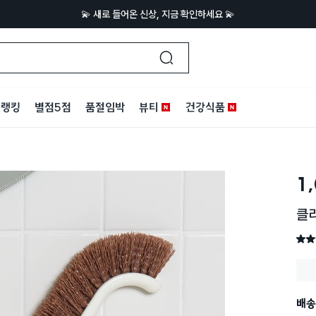
💫 새로 들어온 신상, 지금 확인하세요 💫
랭킹
별점5점
품절임박
뷰티
건강식품
1
클리
별점 
배송