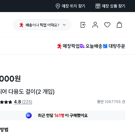
매장 위치 찾기
매장 상품 찾기
배송
이나
픽업
어때요?
로그인
마이페이지
찜 한 상품
장바구니
매장픽업
오늘배송
대량주문
,000
원
어 다용도 걸이(2 개입)
4.8
(225)
품번 1067755
4.8점
복사하기
최근 한달
161명
이
구매했어요
30대 여성
이 가장 많이
구매했어요
최근 한달
161명
이
구매했어요
방법
30대 여성
이 가장 많이
구매했어요