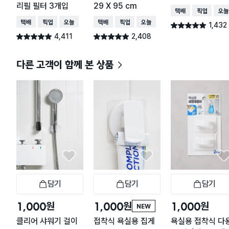
리필 필터 3개입
29 X 95 cm
택배배송
매장픽업
오늘
택배배송
매장픽업
오늘배송
택배배송
매장픽업
오늘배송
1,432
별점 4.9점
건 작성
4,411
2,408
별점 4.9점
별점 4.9점
건 작성
건 작성
다른 고객이 함께 본 상품
담기
담기
담기
장바구니
장바구니
장
원
원
원
1,000
1,000
1,000
NEW
클리어 샤워기 걸이
접착식 욕실용 집게
욕실용 접착식 다