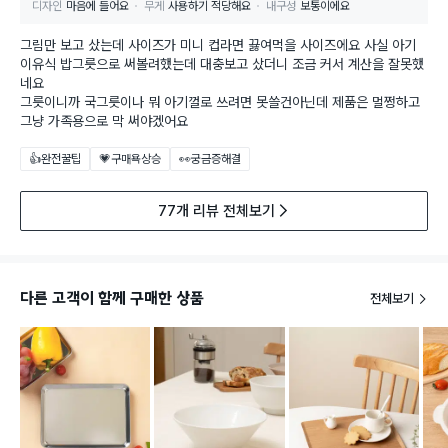
디자인
마음에 들어요
무게
사용하기 적당해요
내구성
보통이에요
그림만 보고 샀는데 사이즈가 미니 컵라면 끓여먹을 사이즈에요 사실 아기
이유식 밥그릇으로 써볼려했는데 대충보고 샀더니 조금 커서 계산을 잘못했
네요
그릇이니까 국그릇이나 뭐 아기껄로 쓰려면 못쓸건아닌데 제품은 멀쩡하고
그냥 가족용으로 막 써야겠어요
👍완전꿀팁
💗구매욕상승
👀궁금증해결
77개 리뷰 전체보기
다른 고객이 함께 구매한 상품
전체보기