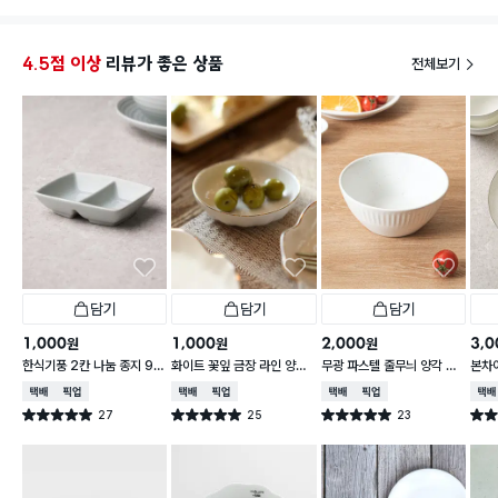
으로 돌리면 됩니다
4.5점 이상
리뷰가 좋은 상품
전체보기
담기
담기
담기
1,000
1,000
2,000
3,0
원
원
원
한식기풍 2칸 나눔 종지 9 c
화이트 꽃잎 금장 라인 양각
무광 파스텔 줄무늬 양각 대
본차
m
종지 10 cm
접 13 cm
접시 
택배배송
매장픽업
택배배송
매장픽업
택배배송
매장픽업
택배
27
25
23
별점 5.0점
별점 5.0점
별점 5.0점
별점 
건 작성
건 작성
건 작성