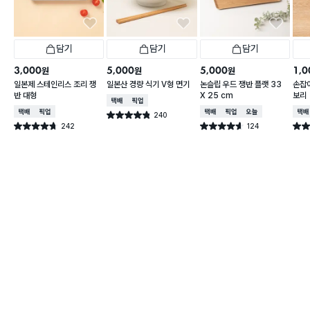
담기
담기
담기
3,000
5,000
5,000
1,0
원
원
원
일본제 스테인리스 조리 쟁
일본산 경량 식기 V형 면기
논슬립 우드 쟁반 플랫 33
손잡이
반 대형
X 25 cm
보리
택배배송
매장픽업
택배배송
매장픽업
택배배송
매장픽업
오늘배송
택배
240
별점 4.8점
건 작성
242
124
별점 4.7점
별점 4.6점
별점 
건 작성
건 작성