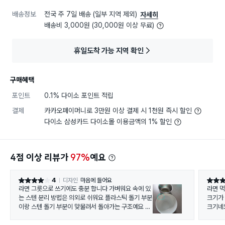
배송정보
전국 주 7일 배송 (일부 지역 제외)
자세히
배송비 3,000원 (30,000원 이상 무료)
휴일도착 가능 지역 확인
구매혜택
포인트
0.1% 다이소 포인트 적립
결제
카카오페이머니로 3만원 이상 결제 시 1천원 즉시 할인
다이소 삼성카드 다이소몰 이용금액의 1% 할인
4점 이상 리뷰가
97%
예요
4
디자인
마음에 들어요
별점 4점
별점 5
라면 그릇으로 쓰기에도 충분 합니다 가벼워요 속에 있
라
는 스텐 분리 방법은 의외로 쉬워요 플라스틱 돌기 부분
크기가 
이랑 스텐 돌기 부분이 맞물려서 돌아가는 구조예요 스
크기네
텐부분 안쪽을 잡고 시계 반대 방향으로 돌리면 됩니다
반대로 결합해서 잠글때는 스텐 안쪽을 잡고 시계 방향