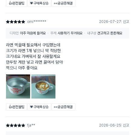
👍완전꿀팁
💗구매욕상승
👀궁금증해결
omi*******
2026-07-27
신고
별점 5점
디자인
아주 마음에 들어요
무게
사용하기 무거워요
내구성
견고하고 튼튼해요
라면 먹을때 필요해서 구입했는데
크기가 라면 1개 넣으니 딱 적당한
크기네요 가벼워서 잘 사용할게요
만두랑 계란 넣고 라면 끓여서 담아
먹으니 아주 좋아요
👍완전꿀팁
💗구매욕상승
👀궁금증해결
fja**
2026-06-25
신고
별점 5점