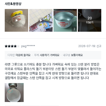
사진&동영상
20
고객 리뷰 
더보기
리뷰 이미지 등록 개수
2
pag******
2026-07-19
신고
별점 4점
디자인
마음에 들어요
무게
사용하기 가벼워요
내구성
보통이에요
라면 그릇으로 쓰기에도 충분 합니다 가벼워요 속에 있는 스텐 분리 방법은
의외로 쉬워요 플라스틱 돌기 부분이랑 스텐 돌기 부분이 맞물려서 돌아가는
구조예요 스텐부분 안쪽을 잡고 시계 반대 방향으로 돌리면 됩니다 반대로
결합해서 잠글때는 스텐 안쪽을 잡고 시계 방향으로 돌리면 됩니다