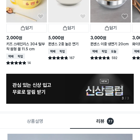
담기
담기
담기
2,000
5,000
3,000
3,0
원
원
원
키즈 스테인리스 304 탈부
퀸센스 2중 높은 면기
퀸센스 이중 냉면기 20cm
화이트
착 원형 볼 11.5 cm
택배배송
매장픽업
택배배송
매장픽업
오늘배송
택배
택배배송
매장픽업
167
592
별점 4.8점
별점 4.8점
별점 
건 작성
건 작성
14
별점 4.9점
건 작성
늦으면 품절 주의
8월 신상 예고
1
3
상품설명
리뷰
77