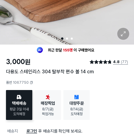
확대 보기
1
2
3
최근 한달
155명
이
구매했어요
30대 여성
이 가장 많이
구매했어요
3,000
원
4.8
(77)
최근 한달
155명
이
구매했어요
별점 4.8점
30대 여성
이 가장 많이
구매했어요
다용도 스테인리스 304 탈부착 편수 볼 14 cm
품번 1067750
복사하기
택배배송
매장픽업
대량주문
평균 3일 이내
8/7(금)
8/14(금)
도착예정
픽업가능
도착예정
배송지
로그인
후 배송지를 확인해 보세요.