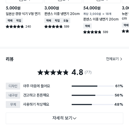
5,000
3,000
54,000
3,0
원
원
원
일본산 경량 식기 V형 면기
퀸센스 이중 냉면기 20cm
뉴본 
개당
3,000
원
18개
cm
퀸센스 이중 냉면기 20cm
택배배송
매장픽업
택배배송
매장픽업
오늘배송
택배
240
599
택배배송
별점 4.8점
별점 4.8점
건 작성
건 작성
별점 
599
별점 4.8점
건 작성
리뷰
전체보기
4.8
별점 4.8점
(77)
아주 마음에 들어요
61%
디자인
견고하고 튼튼해요
56%
내구성
사용하기 적당해요
48%
무게
자세히 보기