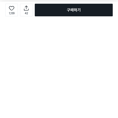
구매하기
1,139
42
로그인
온라인 다이소몰 1599-2211
온라인 다이소몰
다이소 매장 1522-4400
다이소 매장
평일 09:00 ~ 18:00
평일 09:00 ~ 18:00
주문조회
매장 상품 찾기
취소/교환/반품 신청
매장 위치 찾기
공지사항
1:1 문의
FAQ
고객센터
1:1 문의
제휴문의
앱 장애/신고
멤버십