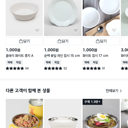
담기
담기
담기
1,000
1,000
1,000
3,0
원
원
원
클래식 화이트 종지 A
순백 꽃잎 라인 접시 15 cm
화이트 접시 17 cm
화이트
택배배송
매장픽업
택배배송
매장픽업
택배배송
매장픽업
택배
54
52
51
별점 4.9점
별점 4.9점
별점 4.9점
별점 
건 작성
건 작성
건 작성
다른 고객이 함께 본 상품
전체보기
구매 1.3만+