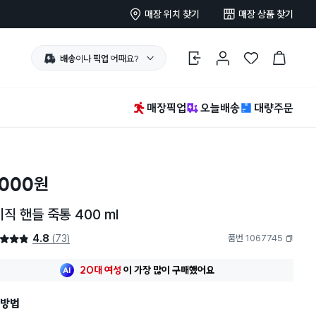
매장 위치 찾기
매장 상품 찾기
배송
이나
픽업
어때요?
로그인
마이페이지
찜 한 상품
장바구니
매장픽업
오늘배송
대량주문
,000
원
직 핸들 죽통 400 ml
4.8
(73)
품번 1067745
4.8점
복사하기
최근 한달
201명
이
구매했어요
20대 여성
이 가장 많이
구매했어요
최근 한달
201명
이
구매했어요
20대 여성
이 가장 많이
구매했어요
방법