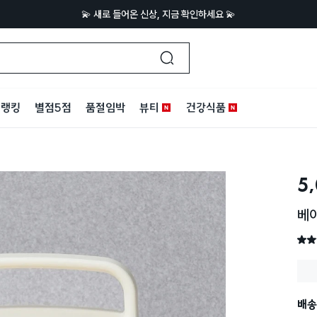
💫 새로 들어온 신상, 지금 확인하세요 💫
랭킹
별점5점
품절임박
뷰티
건강식품
5
베이
별점 
배송