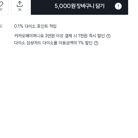
5,000원 장바구니 담기
1
87
34
트
0.1% 다이소 포인트 적립
카카오페이머니로 3만원 이상 결제 시 1천원 즉시 할인
다이소 삼성카드 다이소몰 이용금액의 1% 할인
담기
담기
담기
바구니
장바구니
장바구니
장
원
원
원
2,000
2,000
1,000
ml
팔각 소주잔 4개입
무광 레터링 머그 34
고무나무 육각형