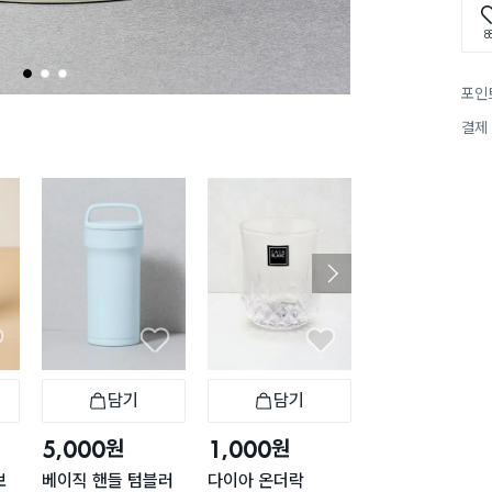
8
1
2
3
포인
결제
담기
담기
담기
바구니
장바구니
장바구니
장
원
원
원
5,000
1,000
1,000
보
베이직 핸들 텀블러
다이아 온더락
브이형 샷 잔 40 