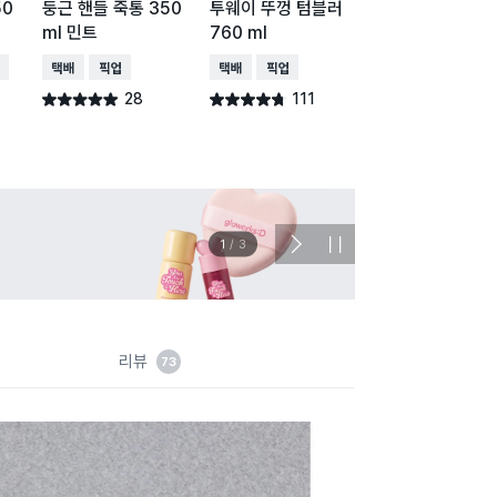
50
둥근 핸들 죽통 350
투웨이 뚜껑 텀블러
실리콘 슬리브 텀
ml 민트
760 ml
러 500 ml
배송
택배배송
매장픽업
택배배송
매장픽업
택배배송
매장픽업
28
111
62
별점 4.9점
별점 4.7점
별점 4.5점
건 작성
건 작성
건 작
1
/
3
다
정
음
지
슬
라
이
드
리뷰
73