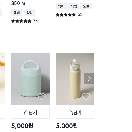
콜
350 ml
3개 세트
택배배송
매장픽업
오늘배송
배송
택배배송
매장픽업
택배배송
매장픽업
53
별점 4.9점
건 작성
74
49
별점 4.9점
별점 4.9점
건 작성
건 작
담기
담기
담기
바구니
장바구니
장바구니
장
원
원
원
5,000
5,000
5,000