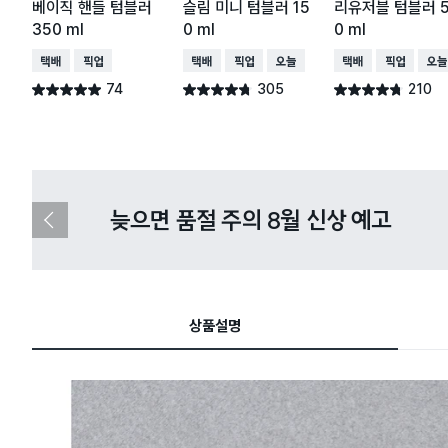
베이직 핸들 텀블러
슬림 미니 텀블러 15
리유저블 텀블러 
350 ml
0 ml
0 ml
택배배송
매장픽업
택배배송
매장픽업
오늘배송
택배배송
매장픽업
오늘
74
305
210
별점 4.9점
별점 4.7점
별점 4.7점
건 작성
건 작성
건 작성
늦으면 품절 주의 8월 신상 예고
이
전
슬
라
이
드
상품설명