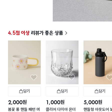
4.5점 이상
리뷰가 좋은 상품
담기
담기
담기
장바구니
장바구니
장
원
원
원
2,000
1,000
5,000
봄꽃 롱 핸들 패턴 머
클리어 다이아 온더
핸들형 아웃도어 