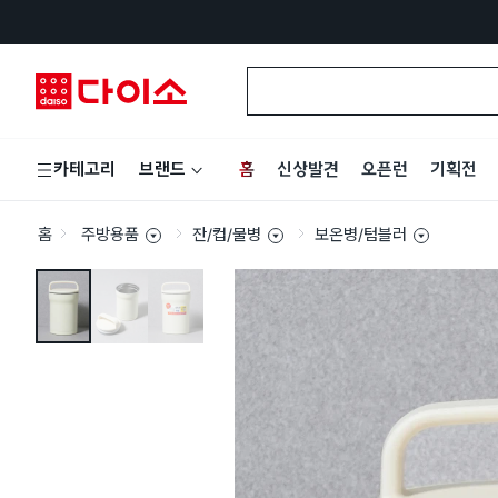
홈
신상발견
오픈런
기획전
카테고리
브랜드
홈
주방용품
잔/컵/물병
보온병/텀블러