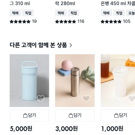
그 310 ml
락 280ml
온병 450 ml 차
택배배송
매장픽업
택배배송
매장픽업
택배배송
매장픽업
오늘
19
116
105
별점 5.0점
별점 4.9점
별점 4.9점
건 작성
건 작성
건 작성
다른 고객이 함께 본 상품
담기
담기
담기
장바구니
장바구니
장
원
원
원
5,000
3,000
1,000