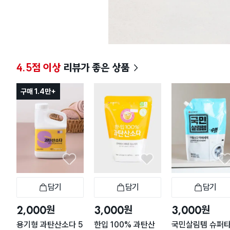
4.5점 이상
리뷰가 좋은 상품
구매 1.4만+
담기
담기
담기
장바구니
장바구니
장
원
원
원
2,000
3,000
3,000
용기형 과탄산소다 5
한입 100% 과탄산
국민살림템 슈퍼