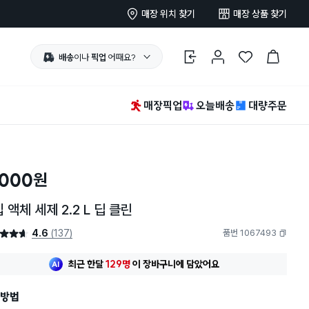
매장 위치 찾기
매장 상품 찾기
배송
이나
픽업
어때요?
로그인
마이페이지
찜 한 상품
장바구니
매장픽업
오늘배송
대량주문
,000
원
 액체 세제 2.2 L 딥 클린
4.6
(137)
품번 1067493
4.6점
복사하기
최근 한달
129명
이
장바구니에 담았어요
방법