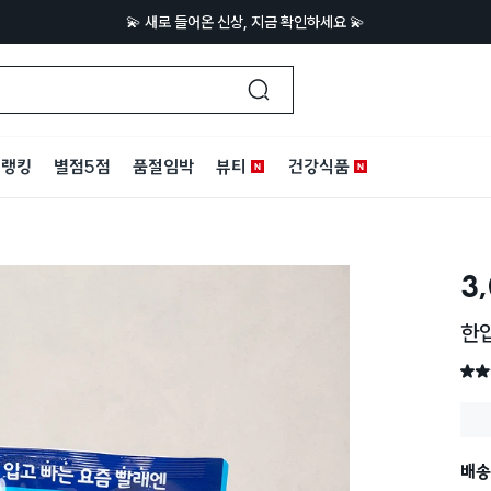
💫 새로 들어온 신상, 지금 확인하세요 💫
랭킹
별점5점
품절임박
뷰티
건강식품
3
한입
별점 
배송