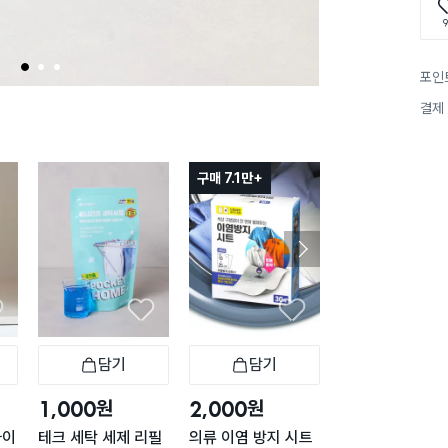
9
1
2
3
포인
결제
구매 7.1만+
구매 4.9만+
담기
담기
담기
바구니
장바구니
장바구니
장
원
원
원
1,000
2,000
1,000
타이
테크 세탁 세제 리필
의류 이염 방지 시트
과탄산소다 세탁