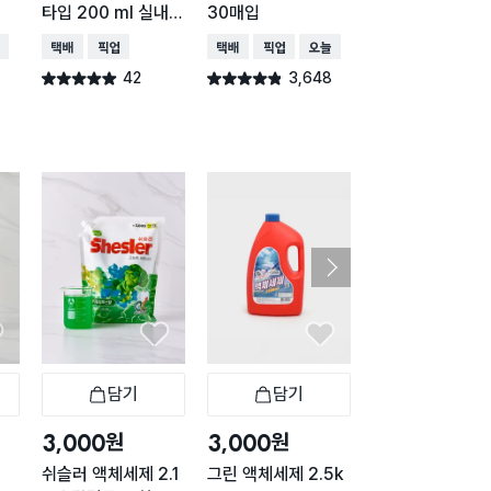
타입 200 ml 실내건
30매입
250g
조
배송
택배배송
매장픽업
택배배송
매장픽업
오늘배송
택배배송
매장픽업
오
42
3,648
3,48
별점 4.9점
별점 4.8점
별점 4.8점
건 작성
건 작성
건 작
담기
담기
담기
바구니
장바구니
장바구니
장
원
원
원
3,000
3,000
3,000
기
쉬슬러 액체세제 2.1
그린 액체세제 2.5k
하이타이 딥클린 