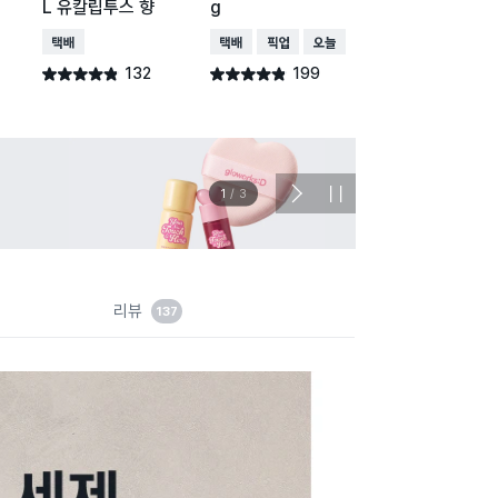
L 유칼립투스 향
g
체 세제 2.2 L (
드럼 겸용)
택배배송
택배배송
매장픽업
오늘배송
택배배송
매장픽업
132
199
96
별점 4.8점
별점 4.8점
별점 4.8점
건 작성
건 작성
건 작
1
/
3
다
정
음
지
슬
라
이
드
리뷰
137