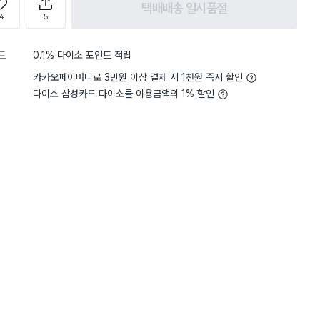
택배배송 일시품절
4
5
트
0.1% 다이소 포인트 적립
카카오페이머니로 3만원 이상 결제 시 1천원 즉시 할인
다이소 삼성카드 다이소몰 이용금액의 1% 할인
구매 2.2만+
구매 1만+
구매 1.5만+
담기
담기
담기
바구니
장바구니
장바구니
장
원
원
원
500
3,000
2,000
비누
알뜰한 속옷 세탁 비
캡슐 세탁조 크리너
과탄산소다 용기