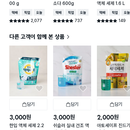
00 g
소다 600g
액체 세제 1.6 L
택배배송
매장픽업
오늘배송
택배배송
매장픽업
오늘배송
택배배송
매장픽업
오늘
2,077
737
149
별점 4.9점
별점 4.9점
별점 4.9점
건 작성
건 작성
건 작성
다른 고객이 함께 본 상품
담기
담기
담기
장바구니
장바구니
장
원
원
원
3,000
3,000
2,000
한입 액체 세제 2.2
쉬슬러 실내 건조 액
아토세이프 진드