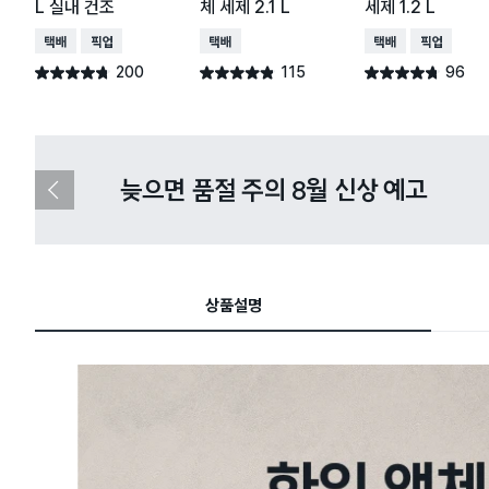
L 실내 건조
체 세제 2.1 L
세제 1.2 L
택배배송
매장픽업
택배배송
택배배송
매장픽업
200
115
96
별점 4.7점
별점 4.8점
별점 4.7점
건 작성
건 작성
건 작성
늦으면 품절 주의 8월 신상 예고
이
전
슬
라
이
드
상품설명