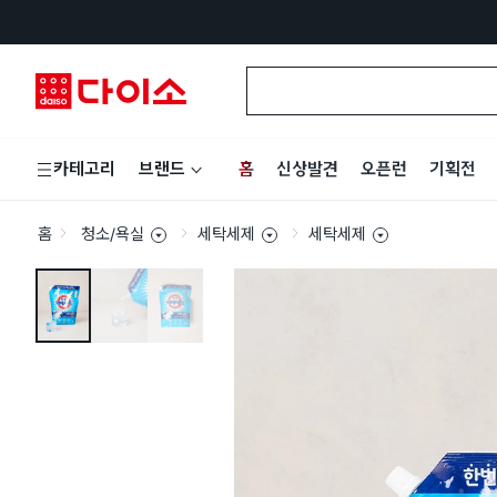
홈
신상발견
오픈런
기획전
카테고리
브랜드
홈
청소/욕실
세탁세제
세탁세제