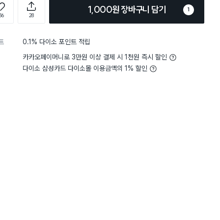
1,000원 장바구니 담기
1
86
28
트
0.1% 다이소 포인트 적립
카카오페이머니로 3만원 이상 결제 시 1천원 즉시 할인
다이소 삼성카드 다이소몰 이용금액의 1% 할인
5
세척력
보통이에요
5
세척력
별점 5점
부담 없이 사기 딱 좋아요! 생각
집 창문과 거울에 손자국, 
 괜찮고 실사용하기 편해서 만족
다이소 유리 세정제를 구매
다이소 가면 또 재구매할 것 같아요
분사력도 괜찮고, 극세사 
먼지와 지문이 깔끔하게 제
특히 거울은 얼룩 없이 맑
습니다.
에탄올 기반 제품이라 비교
구매 15만+
구매 15만+
구매 14만+
국이 적게 남는 점도 장점
가격도 부담 없고 사용법도 
울, 유리 등을 자주 닦는 
제품이라고 생각합니다.