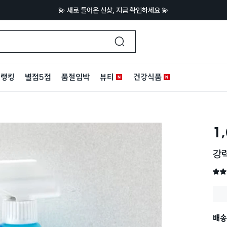
💫 새로 들어온 신상, 지금 확인하세요 💫
랭킹
별점5점
품절임박
뷰티
건강식품
1
강력
별점 
배송