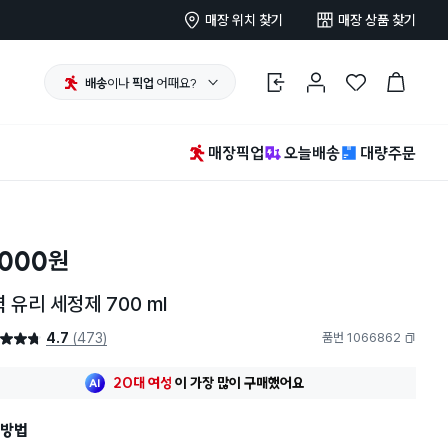
매장 위치 찾기
매장 상품 찾기
배송
이나
픽업
어때요?
로그인
마이페이지
찜 한 상품
장바구니
매장픽업
오늘배송
대량주문
,000
원
 유리 세정제 700 ml
4.7
(473)
품번 1066862
4.7점
복사하기
최근 한달
254명
이
구매했어요
20대 여성
이 가장 많이
구매했어요
최근 한달
254명
이
구매했어요
방법
20대 여성
이 가장 많이
구매했어요