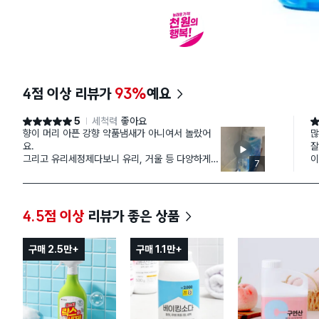
4점 이상 리뷰가
93%
예요
5
세척력
좋아요
별점 5점
별
향이 머리 아픈 강향 약품냄새가 아니여서 놀랐어
많
요.
잘
그리고 유리세정제다보니 유리, 거울 등 다양하게
이
7
닦아보는데 확실히 물티슈/휴지로 닦을때와는 다르
긴 하네요. 미치도록 확연한 차이를 느끼시려면 거
울에 사용하실때 특히 느껴지십니다. 지문 묻은 안
경이였다가 닦고보니 시력 좋아진 느낌으로 다르긴
4.5점 이상
리뷰가 좋은 상품
합니다.
구매 2.5만+
구매 1.1만+