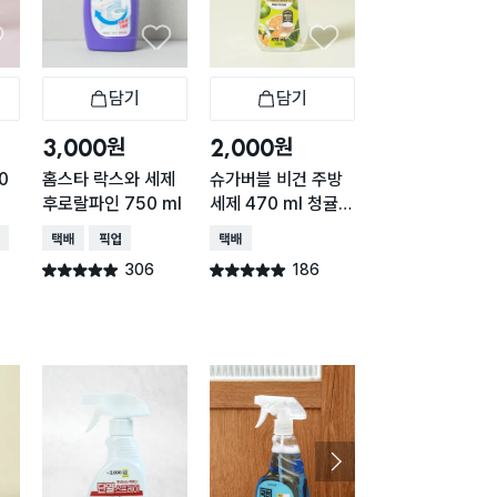
담기
담기
담기
바구니
장바구니
장바구니
장
원
원
원
3,000
2,000
2,000
0
홈스타 락스와 세제
슈가버블 비건 주방
싱크망 세정제 (
후로랄파인 750 ml
세제 470 ml 청귤
필 2개입 포함)
향
배송
택배배송
매장픽업
택배배송
택배배송
매장픽업
오
306
186
143
별점 4.9점
별점 4.9점
별점 4.9점
건 작성
건 작성
건 작