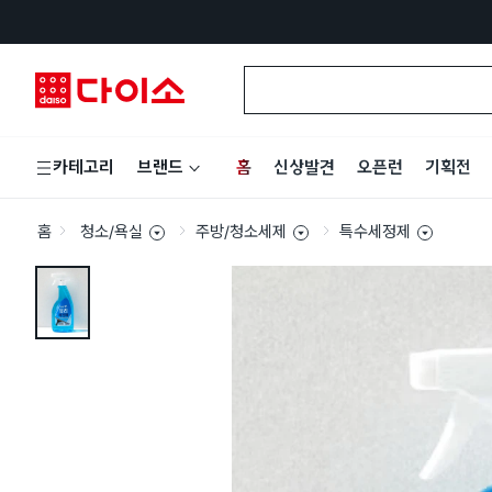
홈
신상발견
오픈런
기획전
카테고리
브랜드
홈
청소/욕실
주방/청소세제
특수세정제