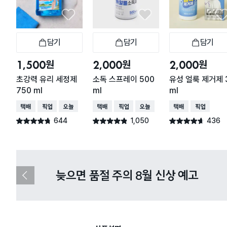
담기
담기
담기
장바구니
장바구니
장
원
원
원
1,500
2,000
2,000
초강력 유리 세정제
소독 스프레이 500
유성 얼룩 제거제 
750 ml
ml
ml
택배배송
매장픽업
오늘배송
택배배송
매장픽업
오늘배송
택배배송
매장픽업
644
1,050
436
별점 4.7점
별점 4.8점
별점 4.6점
건 작성
건 작성
건 작성
다이소X카카오페이 8월 결제 혜택 
이
전
슬
라
이
드