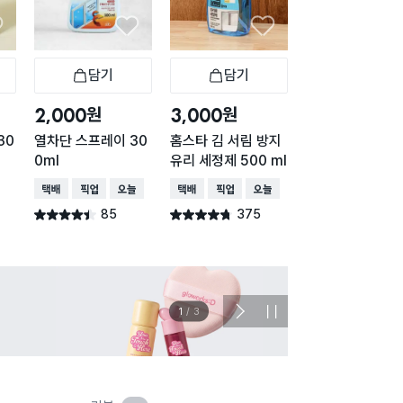
담기
담기
담기
바구니
장바구니
장바구니
장
원
원
원
2,000
3,000
3,000
30
열차단 스프레이 30
홈스타 김 서림 방지
뿌리는 소독수 6
0ml
유리 세정제 500 ml
ml
택배배송
매장픽업
오늘배송
택배배송
매장픽업
오늘배송
택배배송
매장픽업
85
375
295
별점 4.4점
별점 4.7점
별점 4.8점
건 작성
건 작성
건 작
이벤트
관심 
2
/
3
다
정
음
지
슬
라
이
드