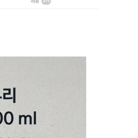
리뷰
473