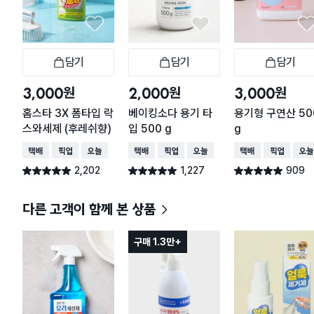
담기
담기
담기
장바구니
장바구니
장
원
원
원
3,000
2,000
3,000
홈스타 3X 폼타입 락
베이킹소다 용기 타
용기형 구연산 50
스와세제 (후레쉬향)
입 500 g
g
택배배송
매장픽업
오늘배송
택배배송
매장픽업
오늘배송
택배배송
매장픽업
오늘
2,202
1,227
909
별점 4.9점
별점 4.9점
별점 4.9점
건 작성
건 작성
건 작성
다른 고객이 함께 본 상품
구매 1.3만+