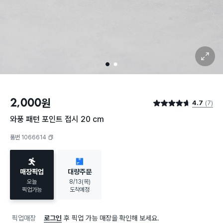
확대 보기
1
2
2,000
원
4.7
(7)
별점 4.7점
와풍 패턴 포인트 접시 20 cm
품번 1066614
복사하기
매장픽업
대량주문
오늘
8/13(목)
픽업가능
도착예정
픽업매장
로그인
후 픽업 가능 매장을 확인해 보세요.