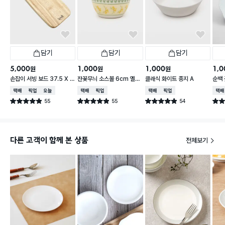
담기
담기
담기
5,000
1,000
1,000
1,0
원
원
원
손잡이 서빙 보드 37.5 X 1
잔꽃무늬 소스볼 6cm 옐로
클래식 화이트 종지 A
순백 
7.5 cm
우
택배배송
매장픽업
오늘배송
택배배송
매장픽업
택배배송
매장픽업
택배
55
55
54
별점 4.9점
별점 4.9점
별점 4.9점
별점 
건 작성
건 작성
건 작성
다른 고객이 함께 본 상품
전체보기