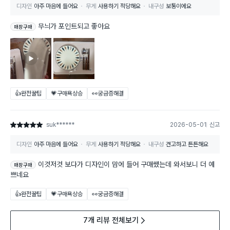
디자인
아주 마음에 들어요
무게
사용하기 적당해요
내구성
보통이에요
무늬가 포인트되고 좋아요
매장구매
👍완전꿀팁
💗구매욕상승
👀궁금증해결
suk******
2026-05-01
신고
별점 5점
디자인
아주 마음에 들어요
무게
사용하기 적당해요
내구성
견고하고 튼튼해요
이것저것 보다가 디자인이 맘에 들어 구매쌨는데 와서보니 더 예
매장구매
쁘네요
👍완전꿀팁
💗구매욕상승
👀궁금증해결
7개 리뷰 전체보기