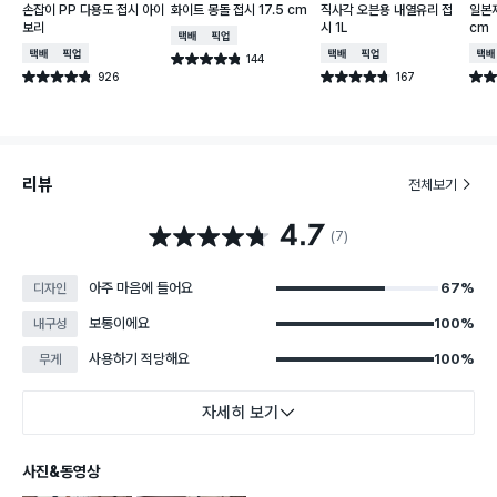
손잡이 PP 다용도 접시 아이
화이트 몽돌 접시 17.5 cm
직사각 오븐용 내열유리 접
일본제
보리
시 1L
cm
택배배송
매장픽업
택배배송
매장픽업
택배배송
매장픽업
택배
144
별점 4.8점
건 작성
926
167
별점 4.8점
별점 4.7점
별점 
건 작성
건 작성
리뷰
전체보기
4.7
별점 4.7점
(7)
아주 마음에 들어요
67%
디자인
보통이에요
100%
내구성
사용하기 적당해요
100%
무게
자세히 보기
사진&동영상