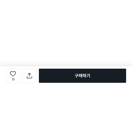
구매하기
13
로그인
온라인 다이소몰 1599-2211
온라인 다이소몰
다이소 매장 1522-4400
다이소 매장
평일 09:00 ~ 18:00
평일 09:00 ~ 18:00
주문조회
매장 상품 찾기