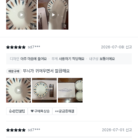
리뷰 이미지 등록 개수
3
리뷰 이미지 등록 개수
2
sd7***
2026-07-08
신고
별점 5점
디자인
아주 마음에 들어요
무게
사용하기 적당해요
내구성
보통이에요
무늬가 귀여우면서 깔끔해요
매장구매
👍완전꿀팁
💗구매욕상승
👀궁금증해결
sd7***
2026-07-01
신고
별점 5점