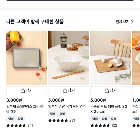
다른 고객이 함께 구매한 상품
전체보기
담기
담기
담기
3,000
5,000
5,000
1,0
원
원
원
일본제 스테인리스 조리 쟁
일본산 경량 식기 V형 면기
논슬립 우드 쟁반 플랫 33
손잡이
반 대형
X 25 cm
보리
택배배송
매장픽업
택배배송
매장픽업
택배배송
매장픽업
오늘배송
택배
239
별점 4.8점
건 작성
241
122
별점 4.7점
별점 4.6점
별점 
건 작성
건 작성