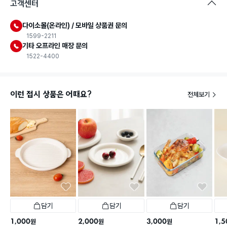
고객센터
다이소몰(온라인) / 모바일 상품권 문의
1599-2211
기타 오프라인 매장 문의
1522-4400
이런 접시 상품은 어때요?
전체보기
담기
담기
담기
1,000
2,000
3,000
1,5
원
원
원