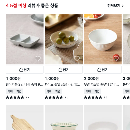
4.5점 이상
리뷰가 좋은 상품
전체보기
담기
담기
담기
1,000
1,000
2,000
3,0
원
원
원
한식기풍 2칸 나눔 종지 9 c
화이트 꽃잎 금장 라인 양각
무광 파스텔 줄무늬 양각 대
본차
m
종지 10 cm
접 13 cm
접시 
택배배송
매장픽업
택배배송
매장픽업
택배배송
매장픽업
택배
27
25
23
별점 5.0점
별점 5.0점
별점 5.0점
별점 
건 작성
건 작성
건 작성