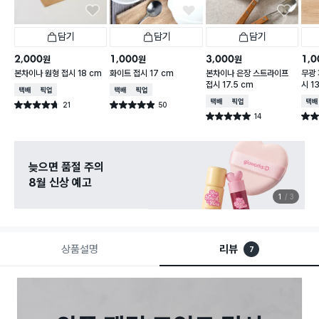
담기
담기
담기
2,000
1,000
3,000
1,0
원
원
원
본차이나 원형 접시 18 cm
화이트 접시 17 cm
본차이나 은장 스트라이프
무광 
접시 17.5 cm
시 1
택배배송
매장픽업
택배배송
매장픽업
택배배송
매장픽업
택배
21
50
별점 4.7점
별점 4.9점
건 작성
건 작성
14
별점 5.0점
별점 
건 작성
늦으면 품절 주의
8월 신상 예고
1
3
상품설명
리뷰
7