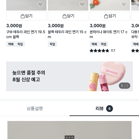
담기
담기
담기
3,000
3,000
3,000
3,0
원
원
원
구부 테두리 라인 면기 19.5
블랙 테두리 라인 면기 15 c
본차이나 화이트 면기 17 c
다용도
cm 블랙
m
m
부착 
택배배송
매장픽업
매장픽업
택배배송
매장픽업
택배
117
별점 4.8점
별점 
건 작성
늦으면 품절 주의
8월 신상 예고
1
3
상품설명
리뷰
6