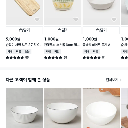
담기
담기
담기
5,000
1,000
1,000
1,0
원
원
원
손잡이 서빙 보드 37.5 X 1
잔꽃무늬 소스볼 6cm 옐로
클래식 화이트 종지 A
순백 
7.5 cm
우
택배배송
매장픽업
오늘배송
택배배송
매장픽업
택배배송
매장픽업
택배
55
55
54
별점 4.9점
별점 4.9점
별점 4.9점
별점 
건 작성
건 작성
건 작성
다른 고객이 함께 본 상품
전체보기