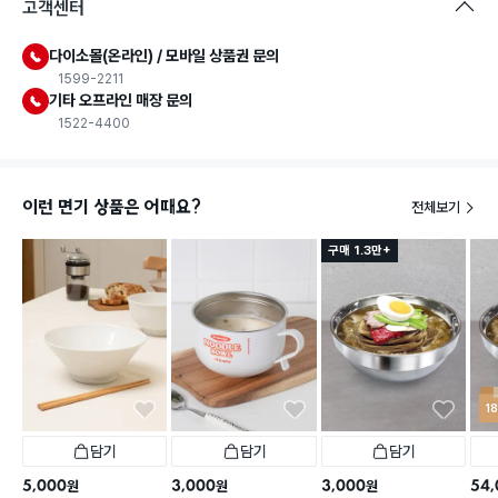
고객센터
다이소몰(온라인) / 모바일 상품권 문의
1599-2211
기타 오프라인 매장 문의
1522-4400
이런 면기 상품은 어때요?
전체보기
구매 1.3만+
1
담기
담기
담기
5,000
3,000
3,000
54,
원
원
원