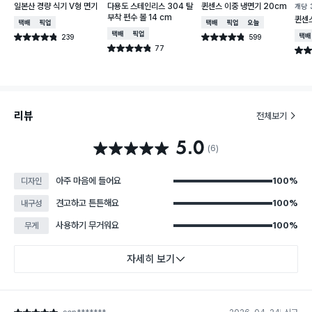
일본산 경량 식기 V형 면기
다용도 스테인리스 304 탈
퀸센스 이중 냉면기 20cm
개당
부착 편수 볼 14 cm
퀸센스
택배배송
매장픽업
택배배송
매장픽업
오늘배송
택배배송
매장픽업
239
599
택배
별점 4.8점
별점 4.8점
건 작성
건 작성
77
별점 4.8점
별점 
건 작성
리뷰
전체보기
5.0
별점 5.0점
(6)
아주 마음에 들어요
100%
디자인
견고하고 튼튼해요
100%
내구성
사용하기 무거워요
100%
무게
자세히 보기