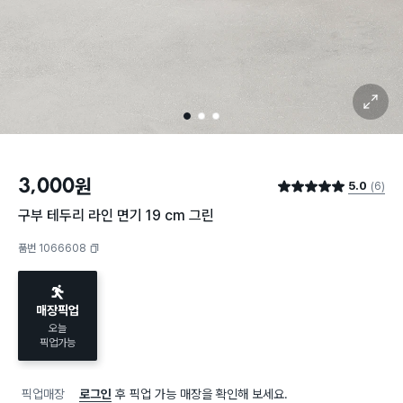
확대 보기
1
2
3
3,000
원
5.0
(6)
별점 5.0점
구부 테두리 라인 면기 19 cm 그린
품번 1066608
복사하기
매장픽업
오늘
픽업가능
픽업매장
로그인
후 픽업 가능 매장을 확인해 보세요.