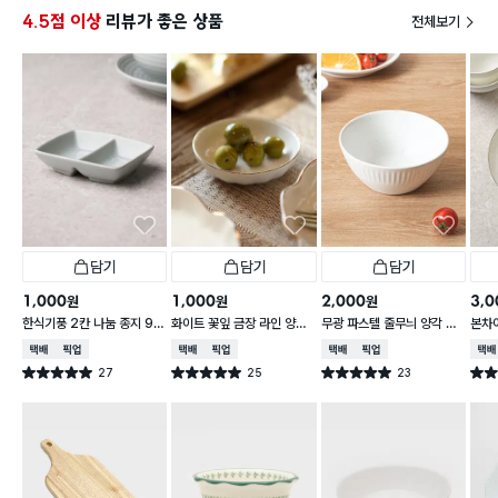
4.5점 이상
리뷰가 좋은 상품
전체보기
담기
담기
담기
1,000
1,000
2,000
3,0
원
원
원
한식기풍 2칸 나눔 종지 9 c
화이트 꽃잎 금장 라인 양각
무광 파스텔 줄무늬 양각 대
본차
m
종지 10 cm
접 13 cm
접시 
택배배송
매장픽업
택배배송
매장픽업
택배배송
매장픽업
택배
27
25
23
별점 5.0점
별점 5.0점
별점 5.0점
별점 
건 작성
건 작성
건 작성