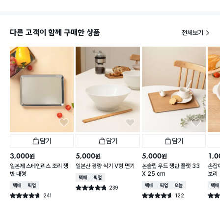
다른 고객이 함께 구매한 상품
전체보기
담기
담기
담기
3,000
5,000
5,000
1,0
원
원
원
일본제 스테인리스 조리 쟁
일본산 경량 식기 V형 면기
논슬립 우드 쟁반 플랫 33
손잡이
반 대형
X 25 cm
보리
택배배송
매장픽업
택배배송
매장픽업
택배배송
매장픽업
오늘배송
택배
239
별점 4.8점
건 작성
241
122
별점 4.7점
별점 4.6점
별점 
건 작성
건 작성