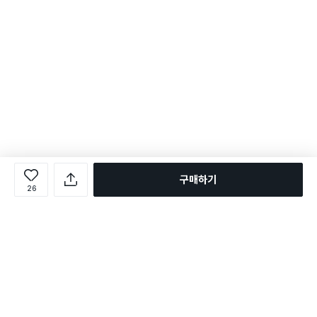
구매하기
26
로그인
온라인 다이소몰 1599-2211
온라인 다이소몰
다이소 매장 1522-4400
다이소 매장
평일 09:00 ~ 18:00
평일 09:00 ~ 18:00
주문조회
매장 상품 찾기