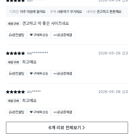
son*******
2026-04-24
신고
별점 5점
디자인
아주 마음에 들어요
무게
사용하기 무거워요
내구성
견고하고 튼튼해요
견고하고 딱 좋은 사이즈네요
매장구매
👍완전꿀팁
💗구매욕상승
👀궁금증해결
lee*********
2026-05-29
신고
별점 5점
최고예요
매장구매
👍완전꿀팁
💗구매욕상승
👀궁금증해결
als*****
2026-05-28
신고
별점 5점
최고예요
매장구매
👍완전꿀팁
💗구매욕상승
👀궁금증해결
6개 리뷰 전체보기