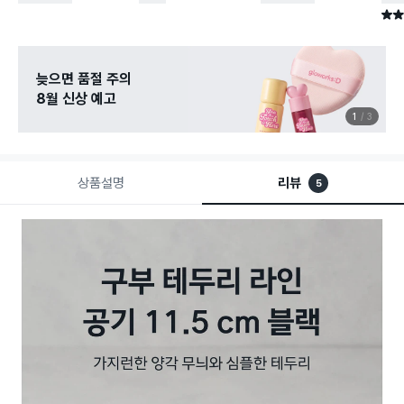
별점 
늦으면 품절 주의
8월 신상 예고
1
3
상품설명
리뷰
5