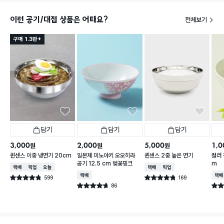
이런 공기/대접 상품은 어때요?
전체보기
구매 1.3만+
담기
담기
담기
3,000
2,000
5,000
1,0
원
원
원
퀸센스 이중 냉면기 20cm
일본제 미노야키 오오히라
퀸센스 2중 높은 면기
컬러 
공기 12.5 cm 벚꽃핑크
m
택배배송
매장픽업
오늘배송
택배배송
매장픽업
택배배송
택배
599
169
별점 4.8점
별점 4.8점
건 작성
건 작성
86
별점 4.7점
별점 
건 작성