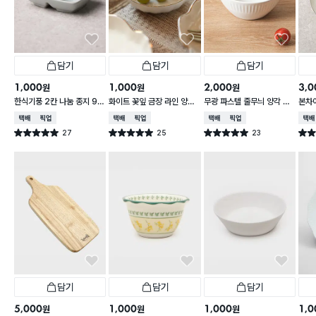
담기
담기
담기
1,000
1,000
2,000
3,0
원
원
원
한식기풍 2칸 나눔 종지 9 c
화이트 꽃잎 금장 라인 양각
무광 파스텔 줄무늬 양각 대
본차
m
종지 10 cm
접 13 cm
접시 
택배배송
매장픽업
택배배송
매장픽업
택배배송
매장픽업
택배
27
25
23
별점 5.0점
별점 5.0점
별점 5.0점
별점 
건 작성
건 작성
건 작성
담기
담기
담기
5,000
1,000
1,000
1,0
원
원
원