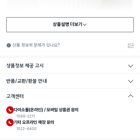
상품설명 더보기
식품용 기구
식품용 기구: 식품위생법에서 정한 규격에 따라 제조되어 식품 또
상품 정보에 문제가 있나요?
신고
는 식품첨가물에 사용할 수 있는 식품용기구라는 표시입니다.
상품정보 제공 고시
반품/교환/환불 안내
고객센터
다이소몰(온라인) / 모바일 상품권 문의
1599-2211
기타 오프라인 매장 문의
1522-4400