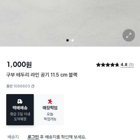
확대 보기
1
2
1,000
원
4.8
(5)
별점 4.8점
구부 테두리 라인 공기 11.5 cm 블랙
품번 1066603
복사하기
택배배송
매장픽업
평균 3일 이내
오늘
도착예정
픽업가능
배송지
로그인
후 배송지를 확인해 보세요.