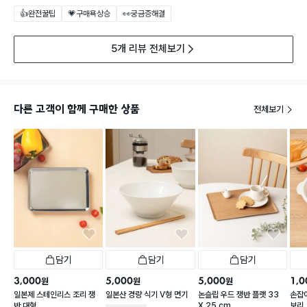
👍완전꿀팁
💗구매욕상승
👀궁금증해결
5개 리뷰 전체보기
다른 고객이 함께 구매한 상품
전체보기
담기
담기
담기
3,000
5,000
5,000
1,0
원
원
원
일본제 스테인리스 조리 쟁
일본산 경량 식기 V형 면기
논슬립 우드 쟁반 플랫 33
손잡이
반 대형
X 25 cm
보리