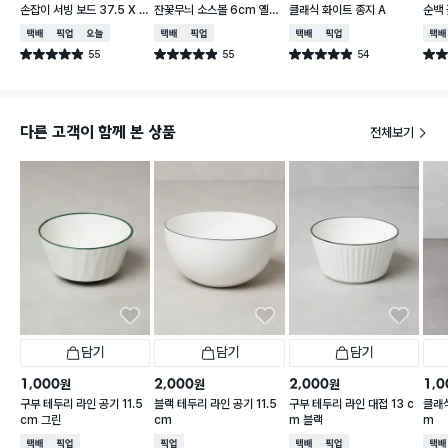
손잡이 서빙 보드 37.5 X 1
잔꽃무늬 소스볼 6cm 옐로
클래식 화이트 종지 A
순백 
7.5 cm
우
택배배송
매장픽업
오늘배송
택배배송
매장픽업
택배배송
매장픽업
택배
55
55
54
별점 4.9점
별점 4.9점
별점 4.9점
별점 
건 작성
건 작성
건 작성
다른 고객이 함께 본 상품
전체보기
담기
담기
담기
1,000
2,000
2,000
1,0
원
원
원
구부 테두리 라인 공기 11.5
블랙 테두리 라인 공기 11.5
구부 테두리 라인 대접 13 c
클래식
cm 그린
cm
m 블랙
m
택배배송
매장픽업
매장픽업
택배배송
매장픽업
택배