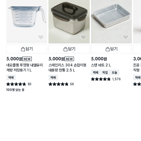
담기
담기
담기
5,000
5,000
5,000
3,0
원
원
원
NEW
NEW
네오플램 뚜껑형 내열유리
스테인리스 304 손잡이형
스텐 바트 2 L
진공 
계량 저장용기 1 L
대용량 찬통 2.5 L
착형
택배배송
매장픽업
오늘배송
택배배송
택배배송
택배
1,576
별점 4.8점
건 작성
83
59
별점 4.8점
별점 4.8점
별점 
건 작성
건 작성
100명 담는 중