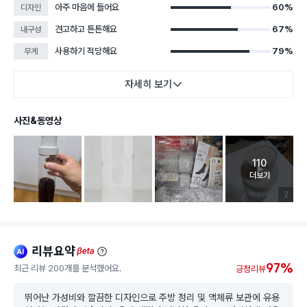
아주 마음에 들어요
60%
디자인
견고하고 튼튼해요
67%
내구성
사용하기 적당해요
79%
무게
자세히 보기
사진&동영상
110
고객 리뷰 
더보기
리뷰 이미
2
리뷰요약
ai
beta
97%
최근 리뷰 200개를 분석했어요.
긍정리뷰
뛰어난 가성비와 깔끔한 디자인으로 주방 정리 및 액체류 보관에 유용