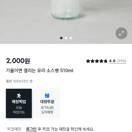
확대 보기
1
2
3
2,000
원
4.8
(350)
별점 4.8점
기울이면 열리는 유리 소스병 510ml
품번 1066555
복사하기
매장픽업
대량주문
오늘
8/14(금)
픽업가능
도착예정
픽업매장
로그인
후 픽업 가능 매장을 확인해 보세요.