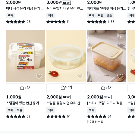
2,000
3,000
2,000
1,0
원
원
원
NEW
미니 사각 유리 저장 용기 13
실리콘 엣지 내열 유리 찬통
휘어지는 말랑핏 저장 용기
휘어
0 ml
550 ml
2 L 그레이
900
택배배송
택배배송
택배배송
매장픽업
오늘배송
택배
25
11
1,158
별점 5.0점
별점 5.0점
별점 4.9점
별점 
건 작성
건 작성
건 작성
담기
담기
담기
1,000
2,000
2,000
3,0
원
원
원
NEW
NEW
스팀홀이 있는 반찬 용기 42
스팀홀 원형 내열 유리 찬통
[스티커 포함] 디즈니 적층
스팀홀
0 ml 4개입
1 L
가능한 말랑핏 2.7 L 아이보
통 1.
택배배송
오늘배송
택배배송
택배배송
택배
리
59
54
54
별점 4.9점
별점 4.9점
별점 4.9점
별점 
건 작성
건 작성
건 작성
112명 담는 중