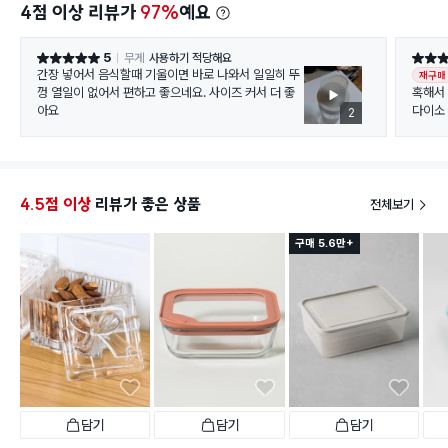
4점 이상 리뷰가
97%
예요
5
무게
사용하기 적당해요
별점 5점
별점 5
간장 넣어서 음식할때 기울이면 바로 나와서 일일히 뚜
재구매
껑 열일이 없어서 편하고 좋으네요. 사이즈 커서 더 좋
혹해서
아요
다이소
2
그것도
일단 오
올리브
500m
유리라 
4.5점 이상
리뷰가 좋은 상품
전체보기
듬!!
나중이 
구매 5.6만+
담기
담기
담기