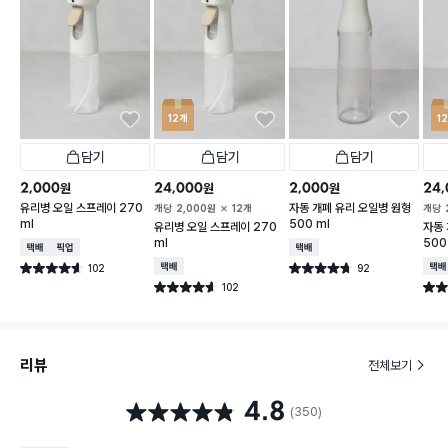
12개
1
담기
담기
담기
2,000
24,000
2,000
24,
원
원
원
유리병 오일 스프레이 270
자동 개폐 유리 오일병 원형
개당
2,000
원
12개
개당
ml
500 ml
유리병 오일 스프레이 270
자동 
ml
500
택배배송
매장픽업
택배배송
102
택배배송
92
택배
별점 4.6점
별점 4.7점
건 작성
건 작성
102
별점 4.6점
별점 
건 작성
리뷰
전체보기
4.8
별점 4.8점
(350)