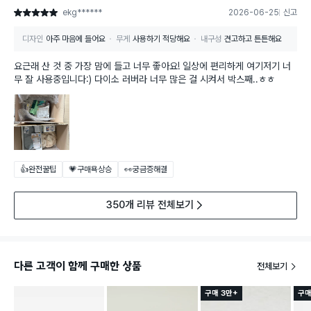
ekg******
2026-06-25
신고
별점 5점
디자인
아주 마음에 들어요
무게
사용하기 적당해요
내구성
견고하고 튼튼해요
요근래 산 것 중 가장 맘에 들고 너무 좋아요! 일상에 편리하게 여기저기 너
무 잘 사용중입니다:) 다이소 러버라 너무 많은 걸 시켜서 박스째..ㅎㅎ
👍완전꿀팁
💗구매욕상승
👀궁금증해결
350개 리뷰 전체보기
다른 고객이 함께 구매한 상품
전체보기
구매 3만+
구매