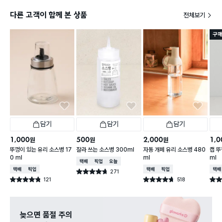
다른 고객이 함께 본 상품
전체보기
구매
담기
담기
담기
1,000
500
2,000
1,0
원
원
원
뚜껑이 있는 유리 소스병 17
잘라 쓰는 소스병 300ml
자동 개폐 유리 소스병 480
캡 뚜
0 ml
ml
ml
택배배송
매장픽업
오늘배송
택배배송
매장픽업
택배배송
매장픽업
택배
271
별점 4.7점
건 작성
121
518
별점 4.8점
별점 4.7점
별점 
건 작성
건 작성
늦으면 품절 주의