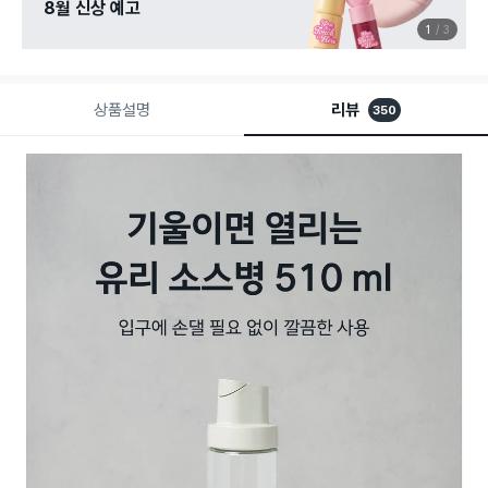
8월 신상 예고
1
3
상품설명
리뷰
350