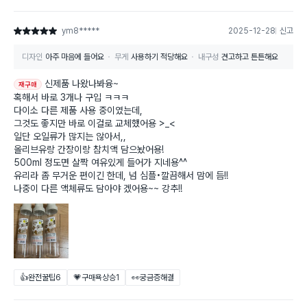
ym8*****
2025-12-28
신고
별점 5점
디자인
아주 마음에 들어요
무게
사용하기 적당해요
내구성
견고하고 튼튼해요
신제품 나왔나봐융~
재구매
혹해서 바로 3개나 구입 ㅋㅋㅋ
다이소 다른 제품 사용 중이였는데,
그것도 좋지만 바로 이걸로 교체했어용 >_<
일단 오일류가 많지는 않아서,,
올리브유랑 간장이랑 참치액 담으놨어용!
500ml 정도면 살짝 여유있게 들어가 지네용^^
유리라 좀 무거운 편이긴 한데, 넘 심플•깔끔해서 맘에 듬!!
나중이 다른 액체류도 담아야 겠어용~~ 강추!!
👍완전꿀팁
6
💗구매욕상승
1
👀궁금증해결