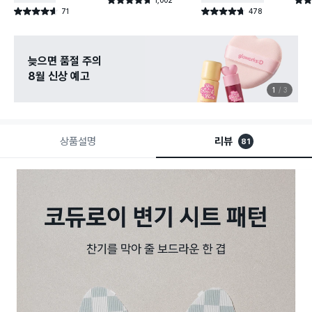
별점 4.7점
별점 
건 작성
71
478
별점 4.6점
별점 4.7점
건 작성
건 작성
늦으면 품절 주의
8월 신상 예고
1
3
상품설명
리뷰
81