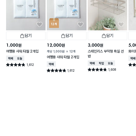
12개
담기
담기
담기
1,000
12,000
3,000
5,0
원
원
원
여행용 샤워 타월 2개입
스테인리스 부착형 욕실 선
화이트
개당
1,000
원
12개
반
여행용 샤워 타월 2개입
택배배송
오늘배송
택배
택배배송
매장픽업
오늘배송
1,612
택배배송
별점 4.8점
별점 
건 작성
1,608
별점 4.8점
1,612
별점 4.8점
건 작성
건 작성