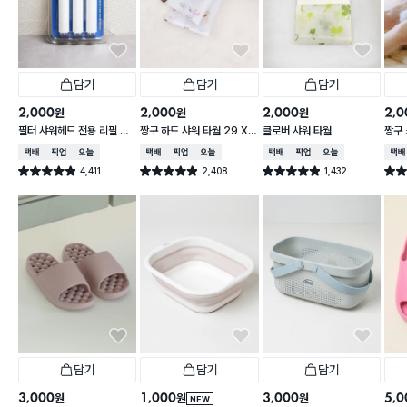
담기
담기
담기
2,000
2,000
2,000
2,0
원
원
원
필터 샤워헤드 전용 리필 필
짱구 하드 샤워 타월 29 X
클로버 샤워 타월
짱구 
터 3개입
95 cm
X 9
택배배송
매장픽업
오늘배송
택배배송
매장픽업
오늘배송
택배배송
매장픽업
오늘배송
택배
4,411
2,408
1,432
별점 4.9점
별점 4.9점
별점 4.9점
별점 
건 작성
건 작성
건 작성
담기
담기
담기
3,000
1,000
3,000
5,0
원
원
원
NEW