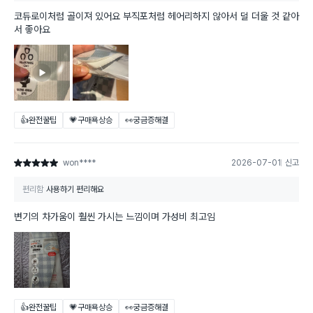
코듀로이처럼 골이져 있어요 부직포처럼 헤어리하지 않아서 덜 더울 것 같아
서 좋아요
👍완전꿀팁
💗구매욕상승
👀궁금증해결
won****
2026-07-01
신고
별점 5점
편리함
사용하기 편리해요
변기의 차가움이 훨씬 가시는 느낌이며 가성비 최고임
👍완전꿀팁
💗구매욕상승
👀궁금증해결