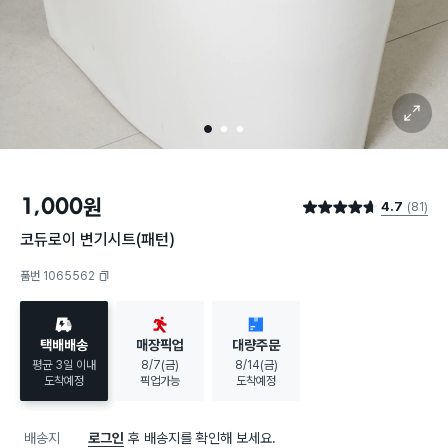
확대 보기
1
2
3
1,000
원
4.7
(81)
별점 4.7점
코듀로이 변기시트(패턴)
품번 1065562
복사하기
택배배송
매장픽업
대량주문
평균 3일 이내
8/7(금)
8/14(금)
도착예정
픽업가능
도착예정
배송지
로그인
후 배송지를 확인해 보세요.