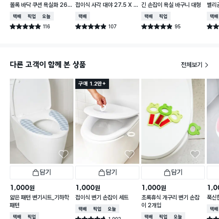
볼록 바닥 쿠션 욕실화 260
접이식 사각 대야 27.5 X 2
긴 손잡이 욕실 바구니 대형
벨리곰
~280 mm
3 cm
260
택배배송
매장픽업
오늘배송
택배배송
택배배송
매장픽업
택배
116
107
95
별점 4.9점
별점 4.9점
별점 4.9점
별점 
건 작성
건 작성
건 작성
다른 고객이 함께 본 상품
전체보기
구매 1.2만+
담기
담기
담기
1,000
1,000
1,000
1,0
원
원
원
얇은 패턴 변기시트_기하학
접이식 변기 손잡이 세트
초록휴식 개구리 변기 손잡
푹신한
패턴
이 2개입
택배배송
매장픽업
오늘배송
택배
택배배송
매장픽업
택배배송
매장픽업
오늘배송
1,002