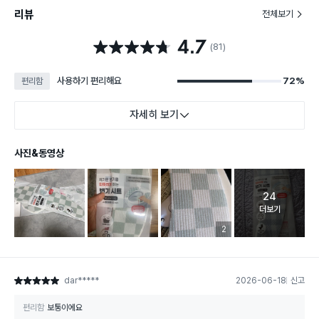
리뷰
전체보기
4.7
별점 4.7점
(81)
사용하기 편리해요
72%
편리함
자세히 보기
사진&동영상
24
고객 리뷰 
더보기
리뷰 이미지 등록 개수
2
dar*****
2026-06-18
신고
별점 5점
편리함
보통이에요