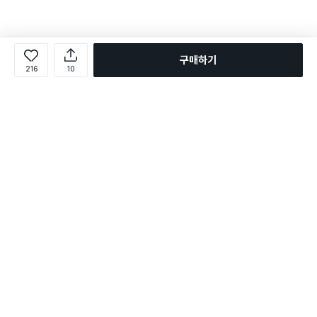
구매하기
216
10
로그인
온라인 다이소몰 1599-2211
온라인 다이소몰
다이소 매장 1522-4400
다이소 매장
평일 09:00 ~ 18:00
평일 09:00 ~ 18:00
주문조회
매장 상품 찾기
취소/교환/반품 신청
매장 위치 찾기
공지사항
1:1 문의
FAQ
고객센터
1:1 문의
제휴문의
앱 장애/신고