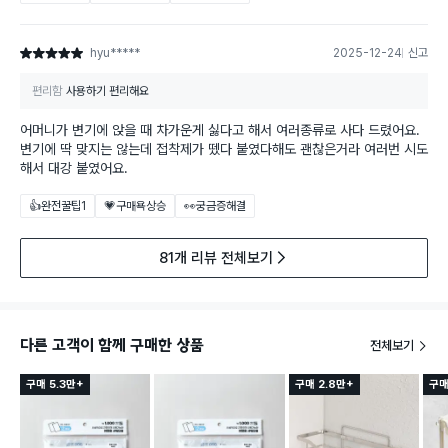
hyu*****
2025-12-24
신고
별점 5점
편리함
사용하기 편리해요
어머니가 변기에 앉을 때 차가운게 싫다고 해서 여러종류로 사다 드렸어요.
변기에 딱 맞지는 않는데 접착제가 뗐다 붙였다해도 괜찮은거라 여러번 시도
해서 대강 붙였어요.
👍완전꿀팁
1
💗구매욕상승
👀궁금증해결
81개 리뷰 전체보기
다른 고객이 함께 구매한 상품
전체보기
구매 5.3만+
구매 2.8만+
구매