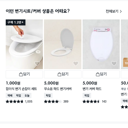
이런 변기시트/커버 상품은 어때요?
전체보기
구매 1.2만+
1
담기
담기
담기
1,000
5,000
5,000
50,
원
원
원
접이식 변기 손잡이 세트
무소음 하드 변기커버
변기 커버 하드
개당
변기 
택배배송
매장픽업
오늘배송
매장픽업
매장픽업
1,005
389
143
택배
별점 4.7점
별점 4.1점
별점 4.5점
건 작성
건 작성
건 작성
별점 