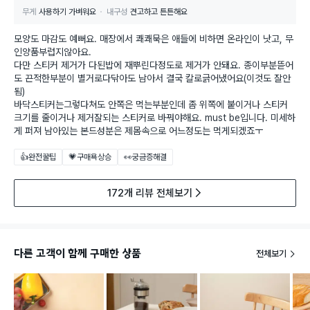
무게
사용하기 가벼워요
내구성
견고하고 튼튼해요
모양도 마감도 예뻐요. 매장에서 쾌쾌묵은 애들에 비하면 온라인이 낫고, 무
인양품부럽지않아요.
다만 스티커 제거가 다된밥에 재뿌린다정도로 제거가 안돼요. 종이부분뜯어
도 끈적한부분이 별거로다닦아도 남아서 결국 칼로긁어냈어요(이것도 잘안
됨)
바닥스티커는그렇다쳐도 안쪽은 먹는부분인데 좀 위쪽에 붙이거나 스티커
크기를 줄이거나 제거잘되는 스티커로 바꿔야해요. must be입니다. 미세하
게 퍼져 남아있는 본드성분은 제몸속으로 어느정도는 먹게되겠죠ㅜ
👍완전꿀팁
💗구매욕상승
👀궁금증해결
172개 리뷰 전체보기
다른 고객이 함께 구매한 상품
전체보기