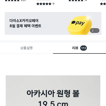
별점 4.8점
별점 4.9점
건 작성
건 작성
11
별점 5.0점
별점 
건 작성
다이소X카카오페이
8월 결제 혜택 이벤트
2
3
상품설명
리뷰
172