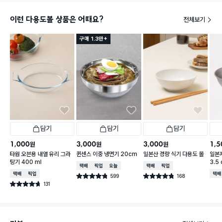
이런 다용도볼 상품은 어때요?
전체보기
구매 1.3만+
담기
담기
담기
1,000
3,000
3,000
1,5
원
원
원
타원 오븐용 내열 유리 그라
퀸센스 이중 냉면기 20cm
일본산 경량 식기 다용도 볼
일본제
탕기 400 ml
3.5
택배배송
매장픽업
오늘배송
택배배송
매장픽업
택배배송
매장픽업
택배
599
168
별점 4.8점
별점 4.8점
건 작성
건 작성
131
별점 4.7점
건 작성