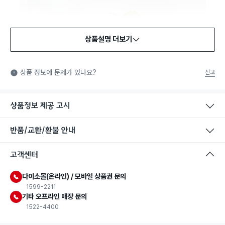
상품설명 더보기
식품용 기구
식품용 기구: 식품위생법에서 정한 규격에 따라 제조되어 식품 또
상품 정보에 문제가 있나요?
신고
는 식품첨가물에 사용할 수 있는 식품용기구라는 표시입니다.
상품정보 제공 고시
반품/교환/환불 안내
고객센터
다이소몰(온라인) / 모바일 상품권 문의
1599-2211
기타 오프라인 매장 문의
1522-4400