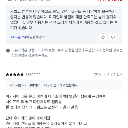
가볍고 튼튼한 나무 재질로 과일, 간식, 샐러드 등 다양하게 활용하기
좋다는 반응이 많습니다. 디자인과 품질에 대한 만족도는 높게 평가되
었습니다. 일부 사용자는 부착 스티커 제거에 어려움을 겪고 있다는 후
기가 있습니다.
AI
리뷰요약
이 유용했나요?
리뷰요약은 상품의 의학적 효능 · 효과 및 품질인증과 무관합니다. 정확한 정보는
상품설명을 참고해 주세요.
aaa*****
2026-03-23
신고
별점 5점
무게
사용하기 가벼워요
내구성
견고하고 튼튼해요
아카시아 그릇 은근 비싼데 다이소에 뙇!! 떴길래 잽싸게 구입ㅋㅋ
사이즈도 딱 좋고 마감처리도 괜찮음
볼 보다는 접시의 느낌으로 쓰는게 나을거 같음
근데 후기에도 많이 보이지만
스티커를 앞뒤로 붙여놨는데 눌러붙어서 잘 안떼지고