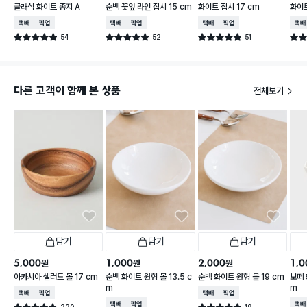
클래식 화이트 종지 A
순백 꽃잎 라인 접시 15 cm
화이트 접시 17 cm
화이트
택배배송
매장픽업
택배배송
매장픽업
택배배송
매장픽업
택배
54
52
51
별점 4.9점
별점 4.9점
별점 4.9점
별점 
건 작성
건 작성
건 작성
다른 고객이 함께 본 상품
전체보기
담기
담기
담기
5,000
1,000
2,000
1,0
원
원
원
아카시아 샐러드 볼 17 cm
순백 화이트 원형 볼 13.5 c
순백 화이트 원형 볼 19 cm
보떼 
m
m
택배배송
매장픽업
택배배송
매장픽업
택배배송
매장픽업
택배
220
19