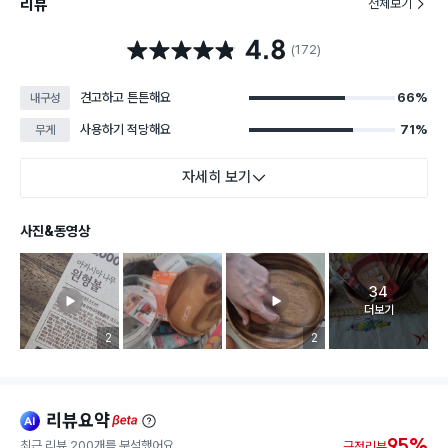
리뷰
전체보기
4.8
별점 4.8점
(172)
견고하고 튼튼해요
66%
내구성
사용하기 적당해요
71%
무게
자세히 보기
사진&동영상
34
고객 리뷰 
더보기
리뷰 이미지 등록 개수
2
리뷰 이미지 등록 개수
2
리뷰요약
ai
beta
95%
최근 리뷰 200개를 분석했어요.
긍정리뷰