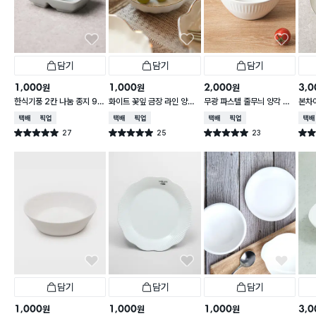
담기
담기
담기
1,000
1,000
2,000
3,0
원
원
원
한식기풍 2칸 나눔 종지 9 c
화이트 꽃잎 금장 라인 양각
무광 파스텔 줄무늬 양각 대
본차
m
종지 10 cm
접 13 cm
접시 
택배배송
매장픽업
택배배송
매장픽업
택배배송
매장픽업
택배
27
25
23
별점 5.0점
별점 5.0점
별점 5.0점
별점 
건 작성
건 작성
건 작성
담기
담기
담기
1,000
1,000
1,000
3,0
원
원
원