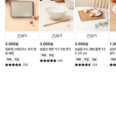
담기
담기
담기
3,000
5,000
5,000
1,0
원
원
원
일본제 스테인리스 조리 쟁
일본산 경량 식기 V형 면기
논슬립 우드 쟁반 플랫 33
손잡이
반 대형
X 25 cm
보리
택배배송
매장픽업
택배배송
매장픽업
택배배송
매장픽업
오늘배송
택배
240
별점 4.8점
건 작성
242
124
별점 4.7점
별점 4.6점
별점 
건 작성
건 작성