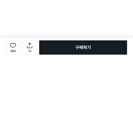
구매하기
884
13
로그인
온라인 다이소몰 1599-2211
온라인 다이소몰
다이소 매장 1522-4400
다이소 매장
평일 09:00 ~ 18:00
평일 09:00 ~ 18:00
주문조회
매장 상품 찾기
취소/교환/반품 신청
매장 위치 찾기
공지사항
1:1 문의
FAQ
고객센터