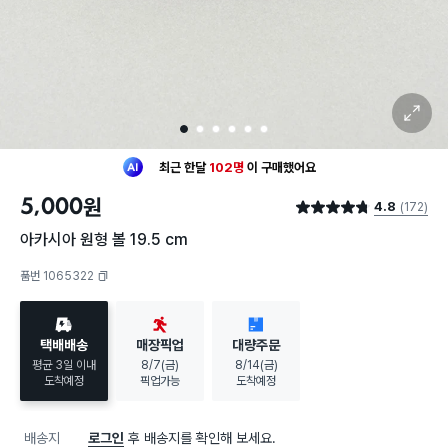
확대 보기
1
2
3
4
5
6
최근 한달
102명
이
구매했어요
20대 여성
이 가장 많이
구매했어요
5,000
원
4.8
(172)
최근 한달
102명
이
구매했어요
별점 4.8점
20대 여성
이 가장 많이
구매했어요
아카시아 원형 볼 19.5 cm
품번 1065322
복사하기
택배배송
매장픽업
대량주문
평균 3일 이내
8/7(금)
8/14(금)
도착예정
픽업가능
도착예정
배송지
로그인
후 배송지를 확인해 보세요.