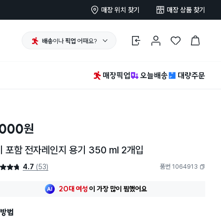
매장 위치 찾기
매장 상품 찾기
배송
이나
픽업
어때요?
로그인
마이페이지
찜 한 상품
장바구니
매장픽업
오늘배송
대량주문
,000
원
 포함 전자레인지 용기 350 ml 2개입
4.7
(53)
품번 1064913
4.7점
복사하기
20대 여성
이 가장 많이
찜했어요
방법