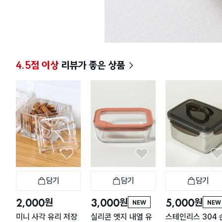
4.5점 이상
리뷰가 좋은 상품
담기
담기
담기
장바구니
장바구니
장
원
원
원
2,000
3,000
5,000
NEW
NEW
미니 사각 유리 저장
실리콘 엣지 내열 유
스테인리스 304 