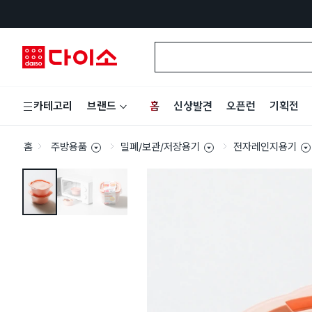
홈
신상발견
오픈런
기획전
카테고리
브랜드
홈
주방용품
밀폐/보관/저장용기
전자레인지용기