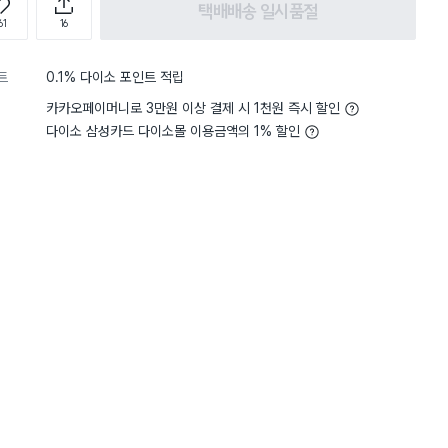
택배배송 일시품절
61
16
트
0.1% 다이소 포인트 적립
카카오페이머니로 3만원 이상 결제 시 1천원 즉시 할인
다이소 삼성카드 다이소몰 이용금액의 1% 할인
담기
담기
담기
바구니
장바구니
장바구니
장
원
원
원
2,000
1,000
2,000
잡
내츄럴 직사각 손잡
TARK 직사각 간편
카카오프렌즈 