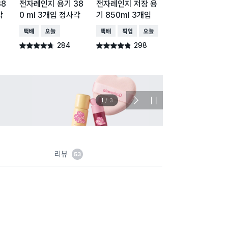
38
전자레인지 용기 38
전자레인지 저장 용
전자레인지용 사
각
0 ml 3개입 정사각
기 850ml 3개입
용기 1500ml 
이
택배배송
오늘배송
택배배송
매장픽업
오늘배송
택배배송
매장픽업
오
284
298
331
별점 4.7점
별점 4.8점
별점 4.8점
건 작성
건 작성
건 작
이벤트
관심 
2
/
3
다
정
음
지
슬
라
이
드
리뷰
53