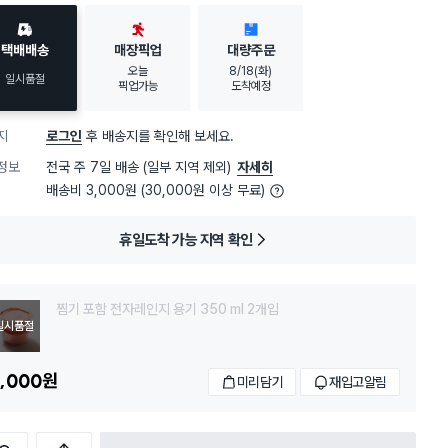
택배배송
매장픽업
대량주문
오늘
8/18(화)
일시품절
픽업가능
도착예정
지
로그인
후 배송지를 확인해 보세요.
정보
전국 주 7일 배송 (일부 지역 제외)
자세히
배송비 3,000원 (30,000원 이상 무료)
휴일도착 가능 지역 확인
찜기 포함 전자레인지 용기 350 ml 2개입
일시품절
,000
원
미리담기
재입고알림