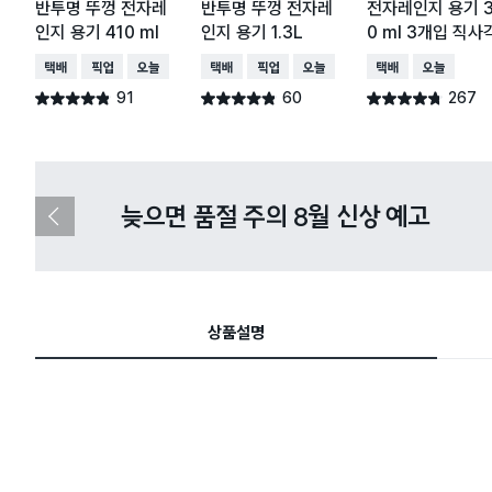
반투명 뚜껑 전자레
반투명 뚜껑 전자레
전자레인지 용기 
인지 용기 410 ml
인지 용기 1.3L
0 ml 3개입 직사
택배배송
매장픽업
오늘배송
택배배송
매장픽업
오늘배송
택배배송
오늘배송
91
60
267
별점 4.8점
별점 4.8점
별점 4.7점
건 작성
건 작성
건 작성
다이소X카카오페이 8월 결제 혜택 
이
전
슬
라
이
드
상품설명