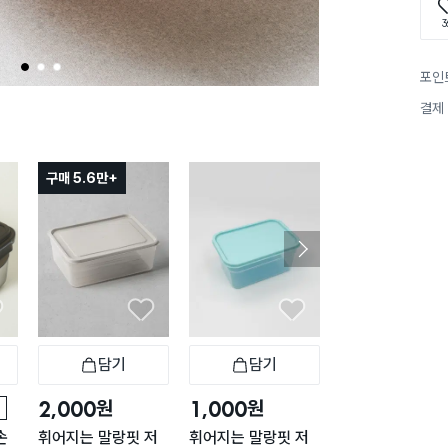
3
1
2
3
포인
결제
구매 5.6만+
구매 1.5만+
담기
담기
담기
바구니
장바구니
장바구니
장
원
원
원
2,000
1,000
2,000
손
휘어지는 말랑핏 저
휘어지는 말랑핏 저
내츄럴 직사각 손