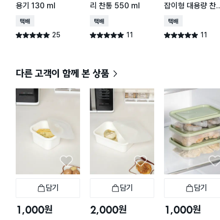
용기 130 ml
리 찬통 550 ml
잡이형 대용량 찬
2.2 L
택배배송
택배배송
택배배송
25
11
11
별점 5.0점
별점 5.0점
별점 5.0점
건 작성
건 작성
건 작성
다른 고객이 함께 본 상품
담기
담기
담기
장바구니
장바구니
장
원
원
원
1,000
2,000
1,000