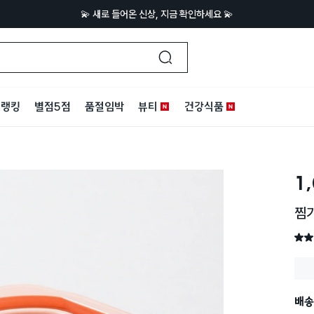
💫 새로 들어온 신상, 지금 확인하세요 💫
랭킹
별점5점
품절임박
뷰티
건강식품
1
찜기
별점 
배송